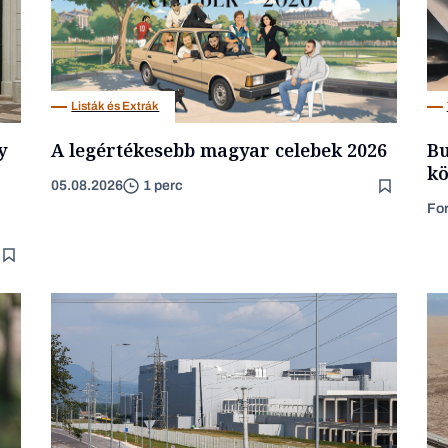
Tech
Listák és Extrák
y
A legértékesebb magyar celebek 2026
Bu
kö
05.08.2026
1 perc
Fo