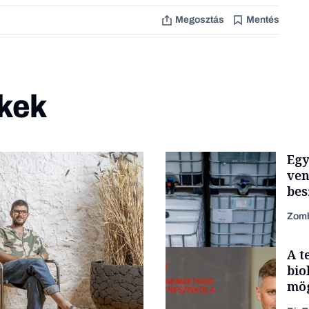
Megosztás
Mentés
kek
Egy
ven
bes
Zomb
A t
bio
mög