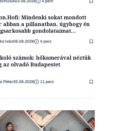
TechUSA
03.08.2026
4 perc
on.Hofi: Mindenki sokat mondott
 abban a pillanatban, úgyhogy én
egsarkosabb gondolataimat
rtam kimondani
kó Iván
06.08.2026
4 perc
koló számok: hőkamerával néztük
 az olvadó Budapestet
ai Péter
30.06.2026
11 perc