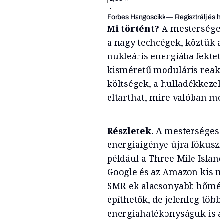
Forbes Hangoscikk
—
Regisztrálj és 
Mi történt?
A mesterséges
a nagy techcégek, köztük 
nukleáris energiába fektet
kisméretű moduláris reakt
költségek, a hulladékkezel
eltarthat, mire valóban m
Részletek.
A mesterséges 
energiaigénye újra fókuszb
például a Three Mile Isla
Google és az Amazon kis m
SMR-ek alacsonyabb hőmé
építhetők, de jelenleg töb
energiahatékonyságuk is 