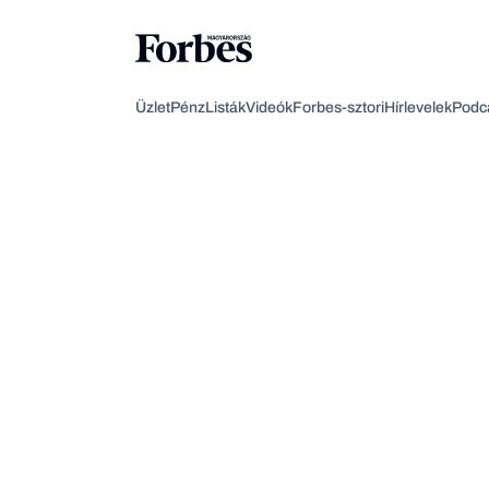
Üzlet
Pénz
Listák
Videók
Forbes-sztori
Hírlevelek
Podc