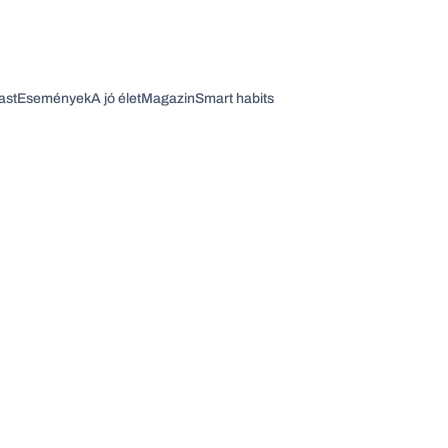
ast
Események
A jó élet
Magazin
Smart habits
Vagy fedezze fel a következő témákat
Üzlet
Pénz
Zöld
Legyél jobb!