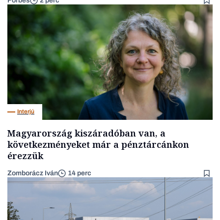
Forbes
2 perc
Interjú
Magyarország kiszáradóban van, a
következményeket már a pénztárcánkon
érezzük
Zomborácz Iván
14 perc