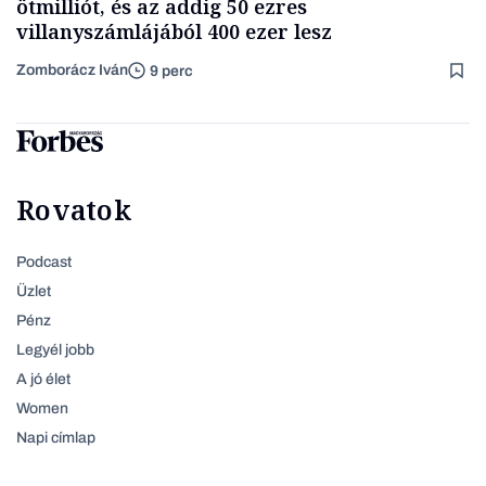
ötmilliót, és az addig 50 ezres
villanyszámlájából 400 ezer lesz
Zomborácz Iván
9 perc
Rovatok
Podcast
Üzlet
Pénz
Legyél jobb
A jó élet
Women
Napi címlap