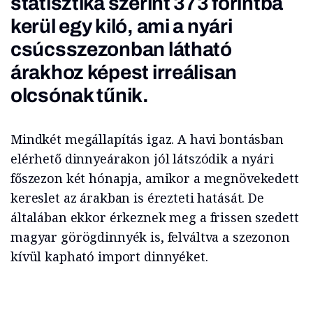
statisztika szerint 373 forintba
kerül egy kiló, ami a nyári
csúcsszezonban látható
árakhoz képest irreálisan
olcsónak tűnik.
Mindkét megállapítás igaz. A havi bontásban
elérhető dinnyeárakon jól látszódik a nyári
főszezon két hónapja, amikor a megnövekedett
kereslet az árakban is érezteti hatását. De
általában ekkor érkeznek meg a frissen szedett
magyar görögdinnyék is, felváltva a szezonon
kívül kapható import dinnyéket.