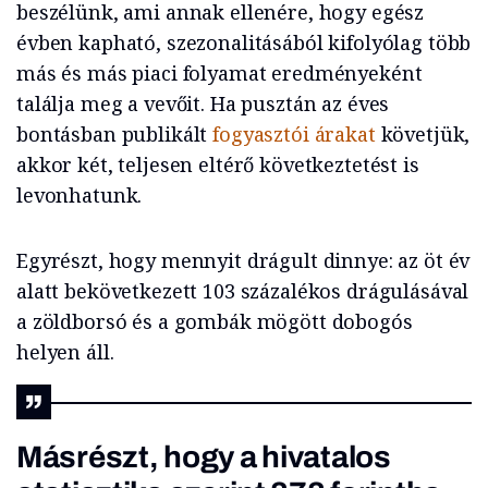
beszélünk, ami annak ellenére, hogy egész
évben kapható, szezonalitásából kifolyólag több
más és más piaci folyamat eredményeként
találja meg a vevőit. Ha pusztán az éves
bontásban publikált
fogyasztói árakat
követjük,
akkor két, teljesen eltérő következtetést is
levonhatunk.
Egyrészt, hogy mennyit drágult dinnye: az öt év
alatt bekövetkezett 103 százalékos drágulásával
a zöldborsó és a gombák mögött dobogós
helyen áll.
Másrészt, hogy a hivatalos