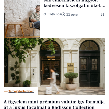
kedvesen kiszolgálni őket.
A fenntarthatóság és a
G. Tóth Ilda
11 perc
vegánság csak hab a
Forbes-sztori
tortán” – mondja a pécsi
gerillapék, aki most Pesten
nyit üzletet
Gasztró
Támogatói tartalom
A figyelem mint prémium valuta: így formálja
át a luxus fogalmát a Radisson Collection