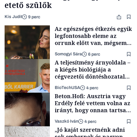
etető szülők
Kis Judit
9 perc
Az egészséges étkezés egyik
legfontosabb eleme az
orrunk előtt van, mégsem
kezdünk vele semmit
Somogyi Sára
6 perc
A teljesítmény árnyoldala –
a kiégés biológiája a
cégvezetői döntéshozatal
mögött
BioTechUSA
4 perc
Smart habits
Beton.Hofi: Ausztria vagy
Erdély felé vettem volna az
irányt, hogy onnan tartsam
lélegeztetőgépen a magyar
Vaszkó Iván
4 perc
zenét
Content Lab HUB
„Jó kaját szeretnénk adni
sok embernek és nagyon