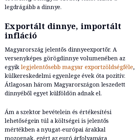
legdrágább a dinnye.
Exportált dinnye, importált
infláció
Magyarország jelentős dinnyeexportőr. A
versenyképes görögdinnye volumenében az
egyik
legjelentősebb magyar exportzöldségféle
,
külkereskedelmi egyenlege évek óta pozitív.
Átlagosan három Magyarországon leszedett
dinnyéből egyet külföldön adnak el.
Ám a szektor bevételein és értékesítési
lehetőségein túl a költségei is jelentős
mértékben a nyugat-európai árakkal
mozognak, ezért az euró árfolyamára