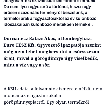
átlagosan 103 százalékkal kell többet fizetnünk.
De nem ilyen egyszerű a történet, hiszen egy
erősen szezonális terményről beszélünk, a
termelői árak a fogyasztóiaktól az év különböző
időszakaiban különböző mértékben térnek el.
Dorcsinecz Balázs Ákos, a Dombegyházi
Euro TÉSZ Kft. ügyvezető igazgatója szerint
még nem lehet megbecsülni a csúcsszezon
árait, mivel a görögdinnye úgy viselkedik,
mint a víz vagy a sör.
A KSH adatai a folyamatok ismerete nélkül nem
mondanak el igazán sokat a
görögdinnyepiacról. Egy olyan termékről