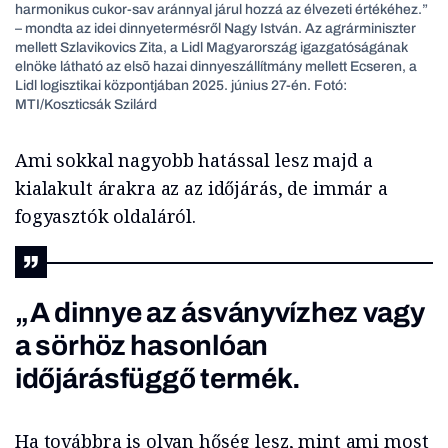
harmonikus cukor-sav aránnyal járul hozzá az élvezeti értékéhez.”
– mondta az idei dinnyetermésről Nagy István. Az agrárminiszter
mellett Szlavikovics Zita, a Lidl Magyarország igazgatóságának
elnöke látható az elsõ hazai dinnyeszállítmány mellett Ecseren, a
Lidl logisztikai központjában 2025. június 27-én. Fotó:
MTI/Koszticsák Szilárd
Ami sokkal nagyobb hatással lesz majd a
kialakult árakra az az időjárás, de immár a
fogyasztók oldaláról.
„A dinnye az ásványvízhez vagy
a sörhöz hasonlóan
időjárásfüggő termék.
Ha továbbra is olyan hőség lesz, mint ami most