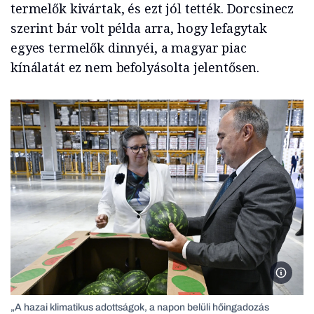
termelők kivártak, és ezt jól tették. Dorcsinecz
szerint bár volt példa arra, hogy lefagytak
egyes termelők dinnyéi, a magyar piac
kínálatát ez nem befolyásolta jelentősen.
Ecser, 
„A hazai klimatikus adottságok, a napon belüli hőingadozás