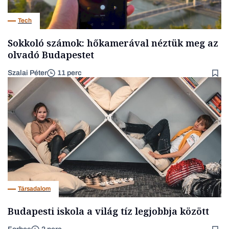
Tech
Sokkoló számok: hőkamerával néztük meg az
olvadó Budapestet
Szalai Péter
11 perc
Társadalom
Budapesti iskola a világ tíz legjobbja között