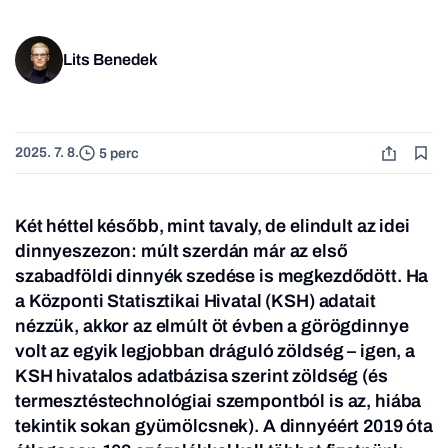
Lits Benedek
2025. 7. 8.
5 perc
Két héttel később, mint tavaly, de elindult az idei
dinnyeszezon: múlt szerdán már az első
szabadföldi dinnyék szedése is megkezdődött. Ha
a Központi Statisztikai Hivatal (KSH) adatait
nézzük, akkor az elmúlt öt évben a görögdinnye
volt az egyik legjobban dráguló zöldség – igen, a
KSH hivatalos adatbázisa szerint zöldség (és
termesztéstechnológiai szempontból is az, hiába
tekintik sokan gyümölcsnek). A dinnyéért 2019 óta