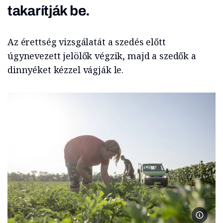
takarítják be.
Az érettség vizsgálatát a szedés előtt
úgynevezett jelölők végzik, majd a szedők a
dinnyéket kézzel vágják le.
Csány, 