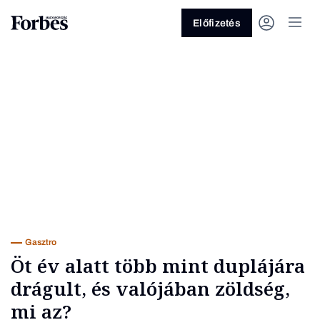
Előfizetés
Vagy fedezze fel a következő
témákat
Üzlet
Pénz
Zöld
Legyél jobb!
Gasztro
Öt év alatt több mint duplájára
drágult, és valójában zöldség,
mi az?