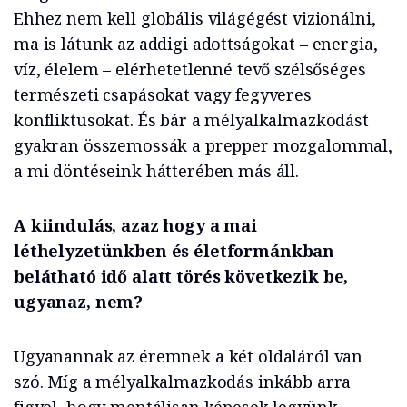
Ehhez nem kell globális világ­égést vizionálni,
ma is látunk az addigi adottságokat – energia,
víz, élelem – elérhetetlenné tevő szélsőséges
természeti csapásokat vagy fegyveres
konfliktusokat. És bár a mélyalkalmazkodást
gyakran összemossák a prepper mozgalommal,
a mi döntéseink hátterében más áll.
A kiindulás, azaz hogy a mai
léthelyzetünkben és életformánkban
belátható idő alatt törés következik be,
ugyanaz, nem?
Ugyanannak az éremnek a két oldaláról van
szó. Míg a mélyalkalmazkodás inkább arra