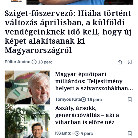
Sziget-főszervező: Hiába történt
változás áprilisban, a külföldi
vendégeinknek idő kell, hogy új
képet alakítsanak ki
Magyarországról
Péller András
13 perc
Magyar építőipari
milliárdos: Teljesítmény
helyett a szivarszobákban
akarták megbeszélni a
Tornyos Kata
15 perc
dolgokat, de én túl őszinte
Aszály, ársokk,
vagyok az ilyen
generációváltás – aki a
játszmákhoz
viharban is előre néz
K&amp;H
4 perc
Családi