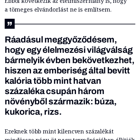
Ebből következik az élelmiszerhiány is, hogy
a tömeges elvándorlást ne is említsem.
Ráadásul meggyőződésem,
hogy egy élelmezési világválság
bármelyik évben bekövetkezhet,
hiszen az emberiség által bevitt
kalória több mint hatvan
százaléka csupán három
növényből származik: búza,
kukorica, rizs.
Ezeknek több mint kilencven százalékát