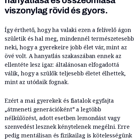
hanyatlása és összeomlása
viszonylag rövid és gyors.
Így érthető, hogy ha valaki ezen a felívelő ágon
születik és hal meg, mindennél természetesebb
neki, hogy a gyerekeire jobb élet vár, mint az
övé volt. A hanyatlás szakaszában ennek az
ellentéte lesz igaz: általánosan elfogadottá
válik, hogy a szülők teljesebb életet élhettek,
mint az utódaik fognak.
Ezért a mai gyerekek és fiatalok egyfajta
„átmeneti generációként” a legtöbb
nélkülözést, adott esetben lemondást vagy
szenvedést lesznek kénytelenek megélni. Erre
pedig mentálisan és fizikailag is kötelességünk