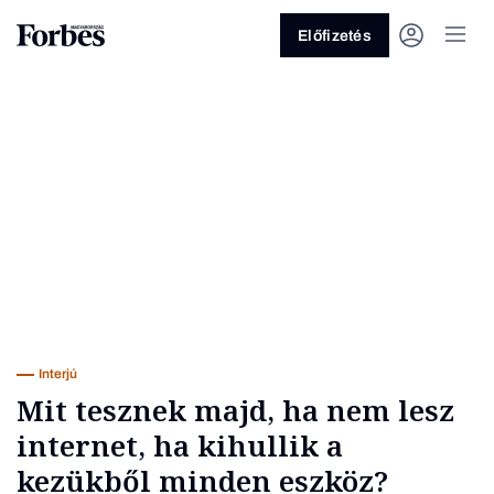
Előfizetés
Vagy fedezze fel a következő
témákat
Üzlet
Pénz
Zöld
Legyél jobb!
Interjú
Mit tesznek majd, ha nem lesz
internet, ha kihullik a
kezükből minden eszköz?