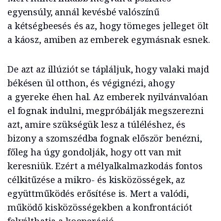
egyensúly, annál kevésbé valószínű
a kétségbeesés és az, hogy tömeges jelleget ölt
a káosz, amiben az emberek egymásnak esnek.
De azt az illúziót se tápláljuk, hogy valaki majd
békésen ül otthon, és végignézi, ahogy
a gyereke éhen hal. Az emberek nyilvánvalóan
el fognak indulni, megpróbálják megszerezni
azt, amire szükségük lesz a túléléshez, és
bizony a szomszédba fognak először benézni,
főleg ha úgy gondolják, hogy ott van mit
keresniük. Ezért a mélyalkalmazkodás fontos
célkitűzése a mikro- és kisközösségek, az
együttműködés erősítése is. Mert a valódi,
működő kisközösségekben a konfrontációt