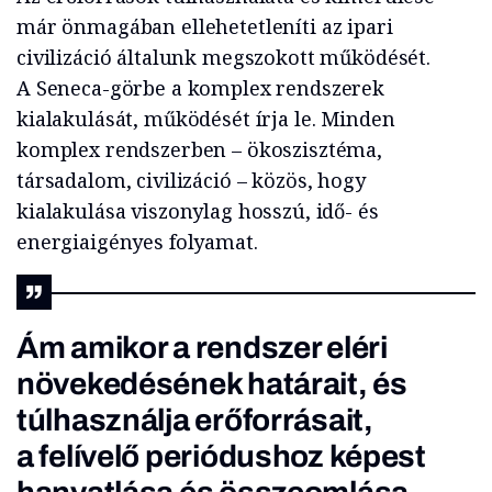
már önmagában ellehetetleníti az ipari
civilizáció általunk megszokott működését.
A Seneca-görbe a komplex rendszerek
kialakulását, működését írja le. Minden
komplex rendszerben – ökoszisztéma,
társadalom, civilizáció – közös, hogy
kialakulása viszonylag hosszú, idő- és
energiaigényes folyamat.
Ám amikor a rendszer eléri
növekedésének határait, és
túlhasználja erőforrásait,
a felívelő periódushoz képest