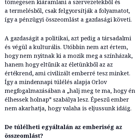
tömegesen kiáramlani a szervezetekből és
a termelésből, csak felgyorsítják a folyamatot,
így a pénzügyi összeomlást a gazdasági követi.
A gazdaságit a politikai, azt pedig a társadalmi
és végül a kulturális. Utóbbin nem azt értem,
hogy nem nyitnak ki a mozik meg a színházak,
hanem hogy eltűnik az életünkből az az
értékrend, ami civilizált emberré tesz minket.
Így a mindennapi túlélés alapja Orlov
megfogalmazásában a „halj meg te ma, hogy én
élhessek holnap” szabálya lesz. Épeszű ember
nem akarhatja, hogy valaha is eljussunk idáig.
De túlélheti egyáltalán az emberiség az
össze­omlást?