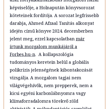
képviselője, a Holnapután könyvsorozat
köteteinek fordítója. A sorozat legfrissebb
darabja, Ahmed Afzaal Tanítás alkonyat
idején című könyve 2024. decemberben
jelent meg, ezzel kapcsolatban
már
írtunk mozgalom munkájáról a
Forbes.hu-n
. A kollapszológia
tudományos keretein belül a globális
polikrízis jelenségének kibontakozását
vizsgálja. A mozgalom tagjai nem
világvégehívők, nem prepperek, nem a
kicsi egyéni karbonlábnyomra vagy
klímaforradalomra törekvő zöld
aktivisták. A mélyadaptációs szemlélet