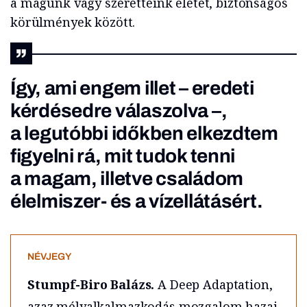
a magunk vagy szeretteink életét, biztonságos
körülmények között.
Így, ami engem illet – eredeti
kérdésedre válaszolva –,
a legutóbbi időkben elkezdtem
figyelni rá, mit tudok tenni
a magam, illetve családom
élelmiszer- és a vízellátásért.
NÉVJEGY
Stumpf-Biro Balázs.
A Deep Adaptation,
azaz mélyalkalmazkodás mozgalom hazai