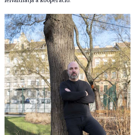
felválthatja a kooperáció.