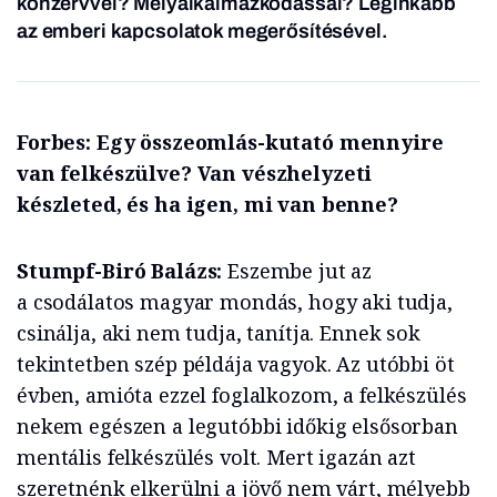
konzervvel? Mélyalkalmazkodással? Leginkább
az emberi kapcsolatok megerősítésével.
Forbes:
Egy összeomlás-kutató mennyire
van felkészülve? Van vészhelyzeti
készleted, és ha igen, mi van benne?
Stumpf-Biró Balázs:
Eszembe jut az
a csodálatos magyar mondás, hogy aki tudja,
csinálja, aki nem tudja, tanítja. Ennek sok
tekintetben szép példája vagyok. Az utóbbi öt
évben, amióta ezzel foglalkozom, a felkészülés
nekem egészen a legutóbbi időkig elsősorban
mentális felkészülés volt. Mert igazán azt
szeretnénk elkerülni a jövő nem várt, mélyebb