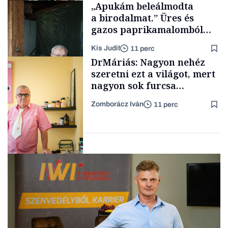
„Apukám beleálmodta
vállalkozások
a birodalmat.” Üres és
gazos paprikamalomból
lett az igazi családi
Kis Judit
11 perc
fűszersztori
TÁMOGATÓI
DrMáriás: Nagyon nehéz
TARTALOM
szeretni ezt a világot, mert
nagyon sok furcsa
ellentmondás lakozik benne
Zomborácz Iván
11 perc
Családi
vállalkozások
Interjú