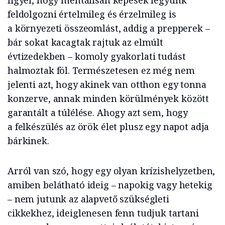
figyel, hogy mentálisan képesek legyünk
feldolgozni értelmileg és érzelmileg is
a környezeti összeomlást, addig a prepperek –
bár sokat kacagtak rajtuk az elmúlt
évtizedekben – komoly gyakorlati tudást
halmoztak föl. Természetesen ez még nem
jelenti azt, hogy akinek van otthon egy tonna
konzerve, annak minden körülmények között
garantált a túlélése. Ahogy azt sem, hogy
a felkészülés az örök élet plusz egy napot adja
bárkinek.
Arról van szó, hogy egy olyan krízishelyzetben,
amiben belátható ideig – napokig vagy hetekig
– nem jutunk az alapvető szükségleti
cikkekhez, ideiglenesen fenn tudjuk tartani