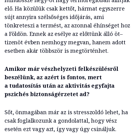
mindössze négy-öt nagy termőrégióban állítják
elő. Ha közülük csak kettőt, hármat egyszerre
sújt annyira szélsőséges időjárás, ami
tönkreteszi a termést, az azonnal éhínséget hoz
a Földön. Ennek az esélye az előttünk álló öt–
tizenöt évben nemhogy megvan, hanem adott
esetben akár többször is megtörténhet.
Amikor már vészhelyzeti felkészülésről
beszélünk, az azért is fontos, mert
a tudatosítás után az aktivitás egyfajta
pszichés biztonságérzetet ad?
Sőt, önmagában már az is stresszoldó lehet, ha
csak foglalkozunk a gondolattal, hogy vész
esetén ezt vagy azt, így vagy úgy csináljuk.