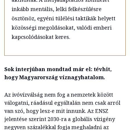
inkább mentális, lelki felkészülésre
ösztönöz, egyéni túlélési taktikák helyett
közösségi megoldásokat, valódi emberi
kapcsolódásokat keres.
Sok interjúban mondtad már el: tévhit,
hogy Magyarország víznagyhatalom.
Az ivóvízválság nem fog a nemzetek között
válogatni, ráadásul egyáltalán nem csak arról
van szó, hogy lesz-e mit innunk. Az ENSZ
jelentése szerint 2030-ra a globális vízigény
negyven százalékkal fogja meghaladni az