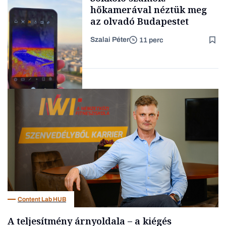
hőkamerával néztük meg
az olvadó Budapestet
Szalai Péter
11 perc
Családi
vállalkozások
Tech
Content Lab HUB
A teljesítmény árnyoldala – a kiégés