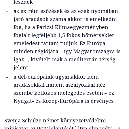
lesznek
az extrém esőzések és az ezek nyomában
járó áradások száma akkor is emelkedni
fog, ha a Párizsi Klímaegyezményben
foglalt legfeljebb 1,5 fokos hőmérséklet-
emeledést tartani tudjuk. Ez Európa
minden régiójára – így Magyarországra is
igaz –, kivételt csak a mediterrán térség
jelent
a dél-európaiak ugyanakkor nem
áradásokkal hanem aszályokkal néz
szembe kétfokos melegedés esetén – ez
Nyugat- és Közép-Európára is érvényes
Svenja Schulze német környezetvédelmi
miniszter az IPCC jelentését látva elmondta, „a