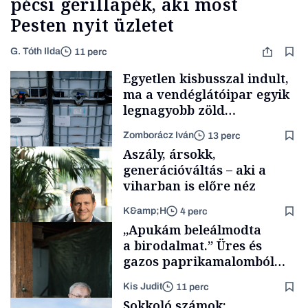
pécsi gerillapék, aki most
Pesten nyit üzletet
G. Tóth Ilda
11 perc
Egyetlen kisbusszal indult,
ma a vendéglátóipar egyik
legnagyobb zöld
beszállítóját építi, Gerendai
Zomborácz Iván
13 perc
is beszállt
Aszály, ársokk,
generációváltás – aki a
viharban is előre néz
K&amp;H
4 perc
Forbes-sztori
„Apukám beleálmodta
a birodalmat.” Üres és
gazos paprikamalomból
lett az igazi családi
Kis Judit
11 perc
fűszersztori
TÁMOGATÓI
Sokkoló számok:
TARTALOM