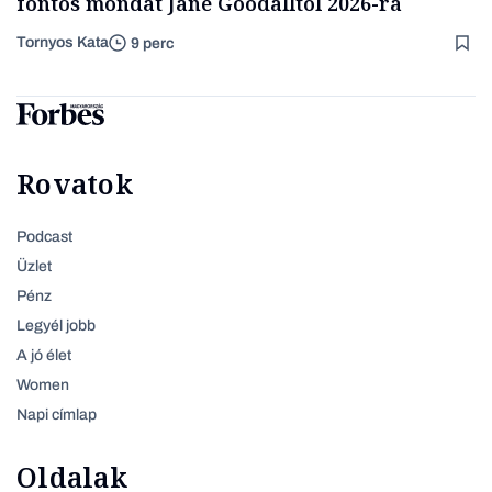
fontos mondat Jane Goodalltól 2026-ra
Tornyos Kata
9 perc
Rovatok
Podcast
Üzlet
Pénz
Legyél jobb
A jó élet
Women
Napi címlap
Oldalak