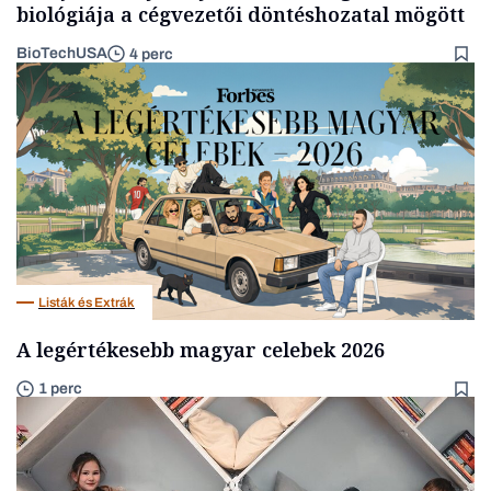
biológiája a cégvezetői döntéshozatal mögött
BioTechUSA
4 perc
Listák és Extrák
A legértékesebb magyar celebek 2026
1 perc