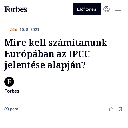
Előfizetés
10. 8. 2021
Zöld
Mire kell számítanunk
Európában az IPCC
jelentése alapján?
Vagy fedezze fel a következő
témákat
Forbes
Fotó: Lo
Üzlet
Pénz
Zöld
Legyél jobb!
perc