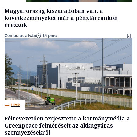
Magyarország kiszáradóban van, a
következményeket már a pénztárcánkon
érezzük
Zomborácz Iván
14 perc
Hírek
Félrevezetően terjesztette a kormánymédia a
Greenpeace felméréseit az akkugyáras
szennyezésekről