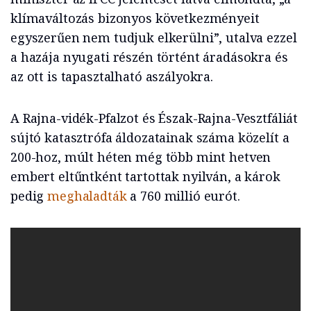
klímaváltozás bizonyos következményeit
egyszerűen nem tudjuk elkerülni”, utalva ezzel
a hazája nyugati részén történt áradásokra és
az ott is tapasztalható aszályokra.
A Rajna-vidék-Pfalzot és Észak-Rajna-Vesztfáliát
sújtó katasztrófa áldozatainak száma közelít a
200-hoz, múlt héten még több mint hetven
embert eltűntként tartottak nyilván, a károk
pedig
meghaladták
a 760 millió eurót.