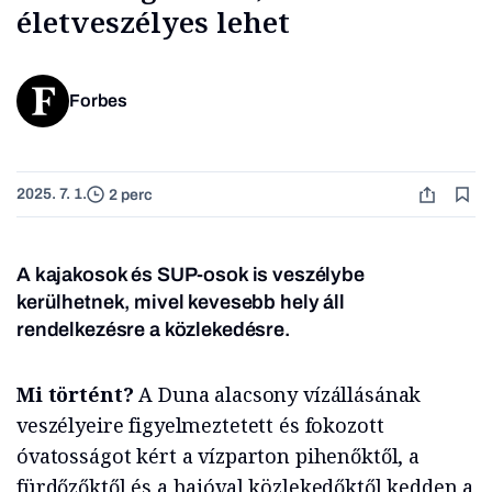
életveszélyes lehet
Forbes
2025. 7. 1.
2 perc
A kajakosok és SUP-osok is veszélybe
kerülhetnek, mivel kevesebb hely áll
rendelkezésre a közlekedésre.
Mi történt?
A Duna alacsony vízállásának
veszélyeire figyelmeztetett és fokozott
óvatosságot kért a vízparton pihenőktől, a
fürdőzőktől és a hajóval közlekedőktől kedden a