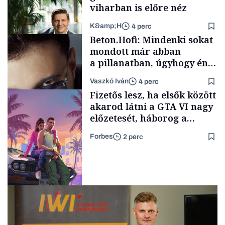
viharban is előre néz
K&amp;H
4 perc
Politika
Beton.Hofi: Mindenki sokat
mondott már abban
a pillanatban, úgyhogy én
a legsarkosabb
Vaszkó Iván
4 perc
gondolataimat akartam
TÁMOGATÓI
Fizetős lesz, ha elsők között
TARTALOM
kimondani
akarod látni a GTA VI nagy
előzetesét, háborog a
gamer közösség
Forbes
2 perc
Forbes-sztori
Tech