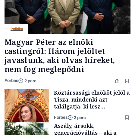
Politika
Magyar Péter az elnöki
castingról: Három jelöltet
javaslunk, aki olvas híreket,
nem fog meglepődni
Forbes
2 perc
Köztársasági elnököt jelöl a
Tisza, mindenki azt
találgatja, ki lesz
szombaton a befutó –
Forbes
2 perc
soroljuk az eddig felmerült
Aszály, ársokk,
neveket
generációváltás – aki a