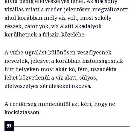
kívül pedig életveszélyes lehet. Az alacsony
vízállás miatt a meder jelentősen megváltozott:
ahol korábban mély víz volt, most sekély
részek, zátonyok, víz alatti akadályok
kerülhetnek a felszín közelébe.
A vízbe ugrálást különösen veszélyesnek
nevezték, jelezve: a korábban biztonságosnak
hitt helyeken most akár kő, fém, uszadékfa
lehet közvetlenül a víz alatt, súlyos,
életveszélyes sérüléseket okozva.
A rendőrség mindenkitől azt kéri, hogy ne
kockáztasson: