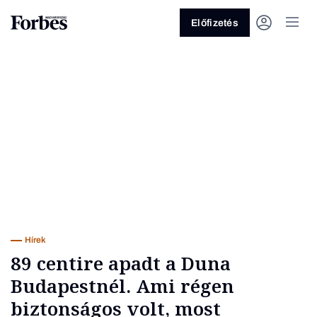
Előfizetés
Vagy fedezze fel a következő
témákat
Üzlet
Pénz
Zöld
Legyél jobb!
Hírek
89 centire apadt a Duna
Budapestnél. Ami régen
biztonságos volt, most