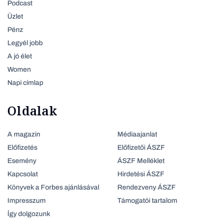
Podcast
Üzlet
Pénz
Legyél jobb
A jó élet
Women
Napi címlap
Oldalak
A magazin
Médiaajanlat
Előfizetés
Előfizetői ÁSZF
Esemény
ÁSZF Melléklet
Kapcsolat
Hirdetési ÁSZF
Könyvek a Forbes ajánlásával
Rendezveny ÁSZF
Impresszum
Támogatói tartalom
Így dolgozunk