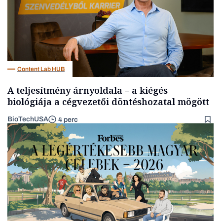
Content Lab HUB
A teljesítmény árnyoldala – a kiégés
biológiája a cégvezetői döntéshozatal mögött
BioTechUSA
4 perc