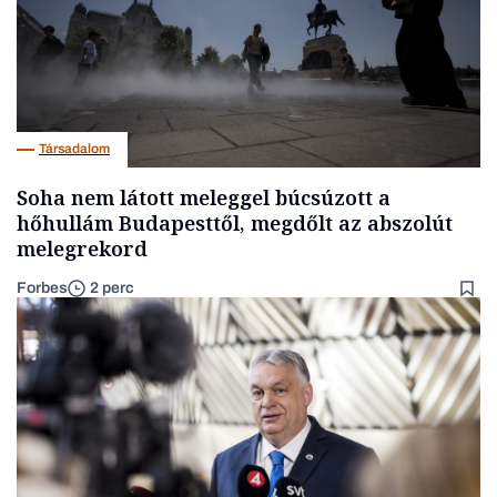
Társadalom
Soha nem látott meleggel búcsúzott a
hőhullám Budapesttől, megdőlt az abszolút
melegrekord
Forbes
2 perc