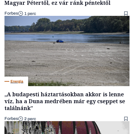
Magyar Pétertől, ez vár ránk péntektől
Forbes
1 perc
Energia
„A budapesti háztartásokban akkor is lenne
víz, ha a Duna medrében már egy cseppet se
találnánk”
Forbes
2 perc