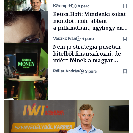
K&amp;H
4 perc
Családi
Beton.Hofi: Mindenki sokat
vállalkozások
mondott már abban
a pillanatban, úgyhogy én
a legsarkosabb
Vaszkó Iván
4 perc
gondolataimat akartam
TÁMOGATÓI
Nem jó stratégia pusztán
TARTALOM
kimondani
hitelből finanszírozni, de
miért félnek a magyar
cégek a tőzsdére lépéstől?
Péller András
3 perc
Forbes-sztori
Podcast