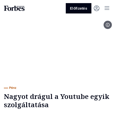
Előfizetés
Neg
Vagy fedezze fel a következő
témákat
Üzlet
Pénz
Zöld
Legyél jobb!
Pénz
Nagyot drágul a Youtube egyik
szolgáltatása