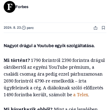
Forbes
2024. 8. 23.
perc
Nagyot drágul a Youtube egyik szolgáltatása.
Mi történt?
1790 forintról 2390 forintra drágul
októbertől az egyéni YouTube prémium, a
családi csomag ára pedig ezzel párhuzamosan
2690 forintról 4790-re emelkedik – írta
ügyfeleinek a cég. A diákoknak szóló előfizetés
1490 forintba került, számolt be
a Telex
.
Mi következik ebből?
Mint a cég levelében