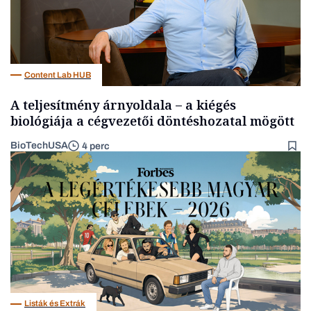
Content Lab HUB
A teljesítmény árnyoldala – a kiégés
biológiája a cégvezetői döntéshozatal mögött
BioTechUSA
4 perc
Listák és Extrák