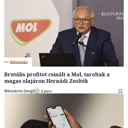
Befektetés
Brutális profitot csinált a Mol, taroltak a
magas olajáron Hernádi Zsolték
Mészáros Gergő
3 perc