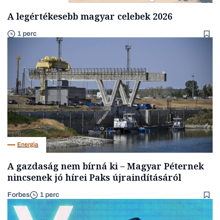
A legértékesebb magyar celebek 2026
1 perc
Energia
A gazdaság nem bírná ki – Magyar Péternek
nincsenek jó hírei Paks újraindításáról
Forbes
1 perc