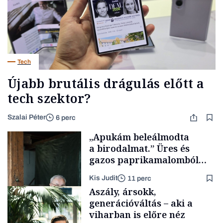
Tech
Újabb brutális drágulás előtt a
tech szektor?
Szalai Péter
6 perc
„Apukám beleálmodta
a birodalmat.” Üres és
gazos paprikamalomból
lett az igazi családi
Kis Judit
11 perc
fűszersztori
Aszály, ársokk,
generációváltás – aki a
viharban is előre néz