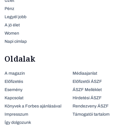
Üzlet
Pénz
Legyél jobb
A jó élet
Women
Napi címlap
Oldalak
A magazin
Médiaajanlat
Előfizetés
Előfizetői ÁSZF
Esemény
ÁSZF Melléklet
Kapcsolat
Hirdetési ÁSZF
Könyvek a Forbes ajánlásával
Rendezveny ÁSZF
Impresszum
Támogatói tartalom
Így dolgozunk