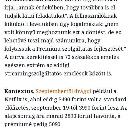
írja, „annak érdekében, hogy továbbra is el
tudják látni feladatukat”. A felhasználóknak
kiküldött levelükben úgy fogalmaztak: „nem
volt könnyű meghoznunk ezt a döntést, de ez
lehetővé teszi majd számunkra, hogy
folytassuk a Premium szolgáltatás fejlesztését.”
A durva kerekítéssel is 70 százalékos emelés
egészen extrém az eddigi
streamingszolgáltatós emelések között is.
Kontextus.
Szeptembertől drágul
például a
Netflix is, ahol eddig 3490 forint volt a standard
előfizetés, szeptember 19-től 3990 forint lesz. Az
alapcsomag ára marad 2890 forint havonta, a
prémiumé pedig 5090.