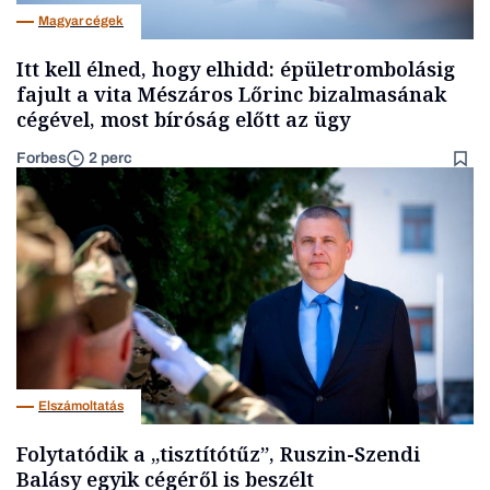
Magyar cégek
Itt kell élned, hogy elhidd: épületrombolásig
fajult a vita Mészáros Lőrinc bizalmasának
cégével, most bíróság előtt az ügy
Forbes
2 perc
Elszámoltatás
Folytatódik a „tisztítótűz”, Ruszin-Szendi
Balásy egyik cégéről is beszélt