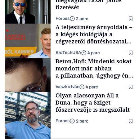
megvágták Lázár János
fizetését
Forbes
2 perc
A teljesítmény árnyoldala –
a kiégés biológiája a
cégvezetői döntéshozatal
mögött
BioTechUSA
4 perc
Politika
Beton.Hofi: Mindenki sokat
mondott már abban
a pillanatban, úgyhogy én
a legsarkosabb
Vaszkó Iván
4 perc
gondolataimat akartam
Content Lab HUB
Olyan alacsonyan áll a
kimondani
Duna, hogy a Sziget
főszervezője is megszólalt
Forbes
2 perc
Forbes-sztori