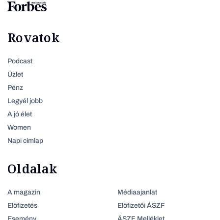
Rovatok
Podcast
Üzlet
Pénz
Legyél jobb
A jó élet
Women
Napi címlap
Oldalak
A magazin
Médiaajanlat
Előfizetés
Előfizetői ÁSZF
Esemény
ÁSZF Melléklet