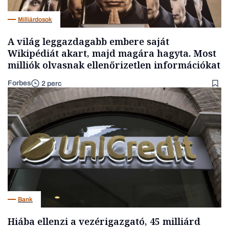
Milliárdosok
A világ leggazdagabb embere saját
Wikipédiát akart, majd magára hagyta. Most
milliók olvasnak ellenőrizetlen információkat
Forbes
2 perc
Bank
Hiába ellenzi a vezérigazgató, 45 milliárd