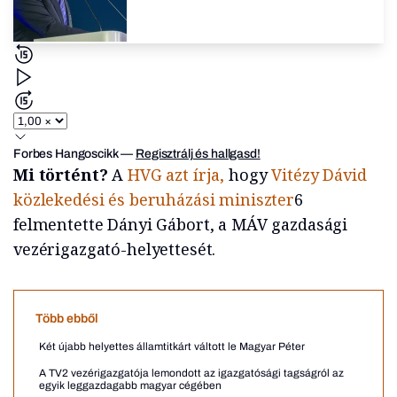
Forbes Hangoscikk
—
Regisztrálj és hallgasd!
Mi történt?
A
HVG azt írja,
hogy
Vitézy Dávid
közlekedési és beruházási miniszter
6
felmentette Dányi Gábort, a MÁV gazdasági
vezérigazgató-helyettesét.
Több ebből
Két újabb helyettes államtitkárt váltott le Magyar Péter
A TV2 vezérigazgatója lemondott az igazgatósági tagságról az
egyik leggazdagabb magyar cégében