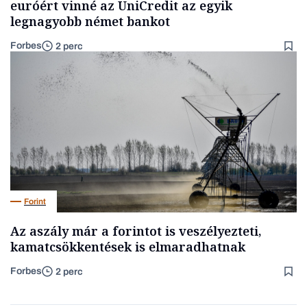
euróért vinné az UniCredit az egyik
legnagyobb német bankot
Forbes
2 perc
Forint
Az aszály már a forintot is veszélyezteti,
kamatcsökkentések is elmaradhatnak
Forbes
2 perc