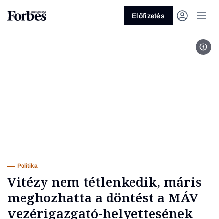
Előfizetés
Fotó
Vagy fedezze fel a következő
témákat
Üzlet
Pénz
Zöld
Legyél jobb!
Politika
Vitézy nem tétlenkedik, máris
meghozhatta a döntést a MÁV
vezérigazgató-helyettesének