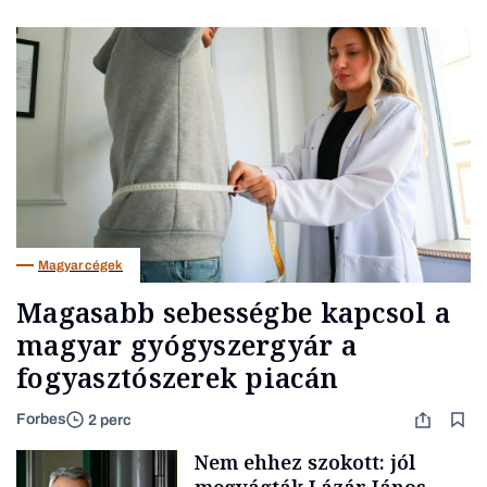
Magyar cégek
Magasabb sebességbe kapcsol a
magyar gyógyszergyár a
fogyasztószerek piacán
Forbes
2 perc
Nem ehhez szokott: jól