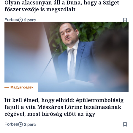
Olyan alacsonyan áll a Duna, hogy a Sziget
főszervezője is megszólalt
Forbes
2 perc
Magyar cégek
Itt kell élned, hogy elhidd: épületrombolásig
fajult a vita Mészáros Lőrinc bizalmasának
cégével, most bíróság előtt az ügy
Forbes
2 perc