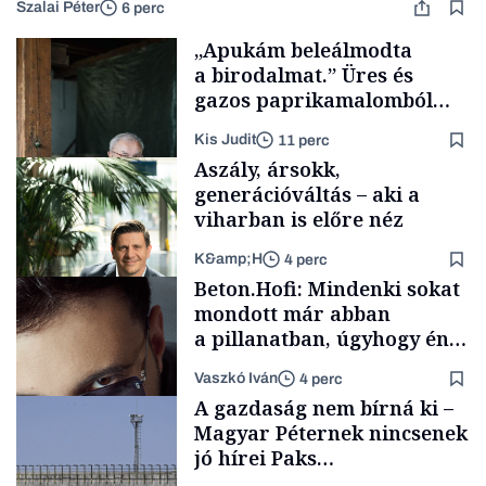
Szalai Péter
6 perc
„Apukám beleálmodta
a birodalmat.” Üres és
gazos paprikamalomból
lett az igazi családi
Kis Judit
11 perc
fűszersztori
Aszály, ársokk,
generációváltás – aki a
viharban is előre néz
K&amp;H
4 perc
Családi
Beton.Hofi: Mindenki sokat
vállalkozások
mondott már abban
a pillanatban, úgyhogy én
a legsarkosabb
Vaszkó Iván
4 perc
gondolataimat akartam
TÁMOGATÓI
A gazdaság nem bírná ki –
TARTALOM
kimondani
Magyar Péternek nincsenek
jó hírei Paks
újraindításáról