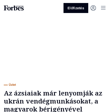
Előfizetés
Vagy fedezze fel a következő
témákat
Üzlet
Pénz
Zöld
Legyél jobb!
Üzlet
Az ázsiaiak már lenyomják az
ukrán vendégmunkásokat, a
magyarok bérigényével