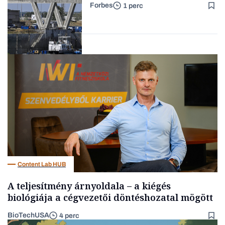
Forbes
1 perc
Forbes-sztori
Energia
Content Lab HUB
A teljesítmény árnyoldala – a kiégés
biológiája a cégvezetői döntéshozatal mögött
BioTechUSA
4 perc