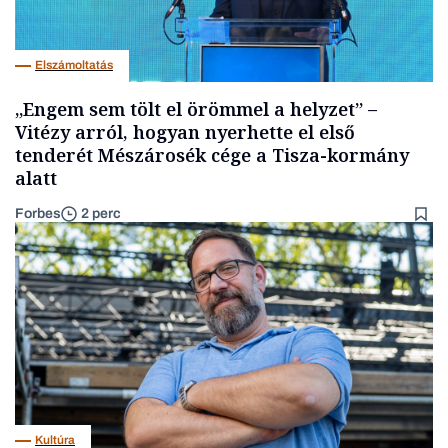
Elszámoltatás
„Engem sem tölt el örömmel a helyzet” –
Vitézy arról, hogyan nyerhette el első
tenderét Mészárosék cége a Tisza-kormány
alatt
Forbes
2 perc
Kultúra