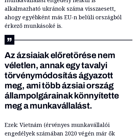
munkavállalási engedély nélkül is
alkalmazható ukránok száma visszaesett,
ahogy egyébként más EU-n belüli országból
érkező munkásoké is.
Az ázsiaiak előretörése nem
véletlen, annak egy tavalyi
törvénymódosítás ágyazott
meg, ami több ázsiai ország
állampolgárainak könnyítette
meg a munkavállalást.
Ezek: Vietnám (érvényes munkavállalói
engedélyek számában 2020 végén már ők