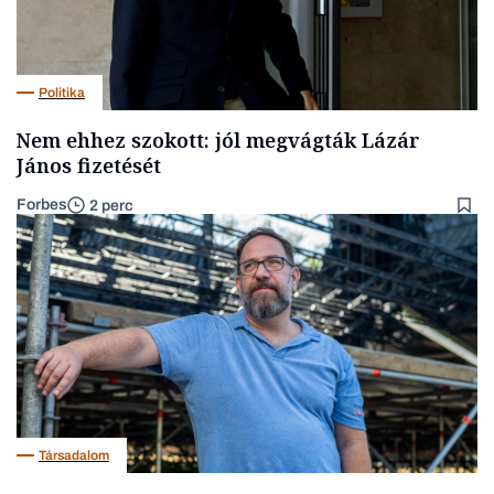
Politika
Nem ehhez szokott: jól megvágták Lázár
János fizetését
Forbes
2 perc
Társadalom