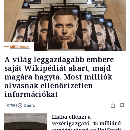
Milliárdosok
A világ leggazdagabb embere
saját Wikipédiát akart, majd
magára hagyta. Most milliók
olvasnak ellenőrizetlen
információkat
Forbes
2 perc
Hiába ellenzi a
vezérigazgató, 45 milliárd