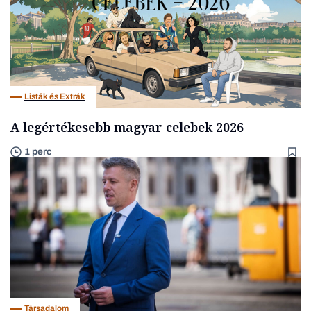
Listák és Extrák
A legértékesebb magyar celebek 2026
1 perc
Társadalom