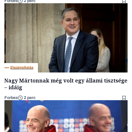
Forbes
2 perc
Elszámoltatás
Nagy Mártonnak még volt egy állami tisztsége
– idáig
Forbes
2 perc