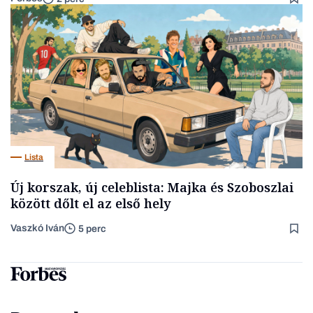
Lista
Új korszak, új celeblista: Majka és Szoboszlai
között dőlt el az első hely
Vaszkó Iván
5 perc