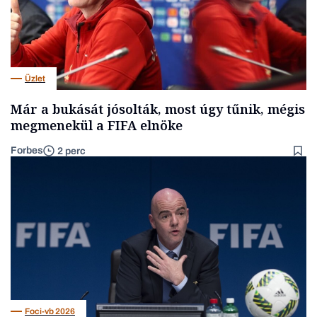
Üzlet
Már a bukását jósolták, most úgy tűnik, mégis
megmenekül a FIFA elnöke
Forbes
2 perc
Foci-vb 2026