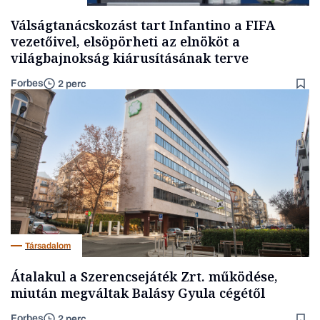
Válságtanácskozást tart Infantino a FIFA
vezetőivel, elsöpörheti az elnököt a
világbajnokság kiárusításának terve
Forbes
2 perc
Társadalom
Átalakul a Szerencsejáték Zrt. működése,
miután megváltak Balásy Gyula cégétől
Forbes
2 perc