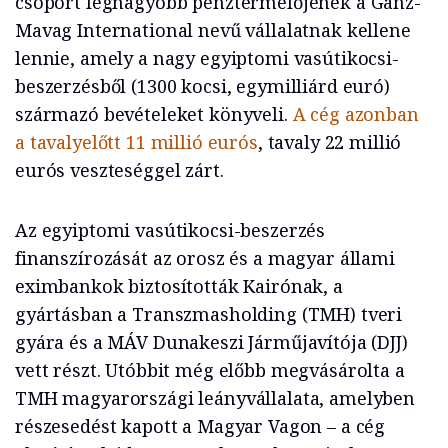
csoport legnagyobb pénztermelőjének a Ganz-
Mavag International nevű vállalatnak kellene
lennie, amely a nagy egyiptomi vasútikocsi-
beszerzésből (1300 kocsi, egymilliárd euró)
származó bevételeket könyveli.
A cég azonban
a tavalyelőtt 11 millió eurós
, tavaly 22 millió
eurós veszteséggel zárt.
Az egyiptomi vasútikocsi-beszerzés
finanszírozását az orosz és a magyar állami
eximbankok biztosították Kairónak, a
gyártásban a Transzmasholding (TMH) tveri
gyára és a MÁV Dunakeszi Járműjavítója (DJJ)
vett részt. Utóbbit még előbb megvásárolta a
TMH magyarországi leányvállalata, amelyben
részesedést kapott a Magyar Vagon – a cég