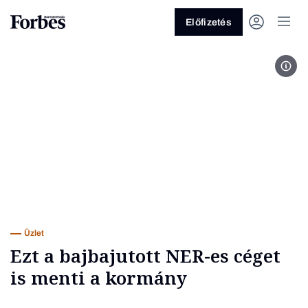
Előfizetés
Fot
Vagy fedezze fel a következő
témákat
Üzlet
Pénz
Zöld
Legyél jobb!
Üzlet
Ezt a bajbajutott NER-es céget
is menti a kormány