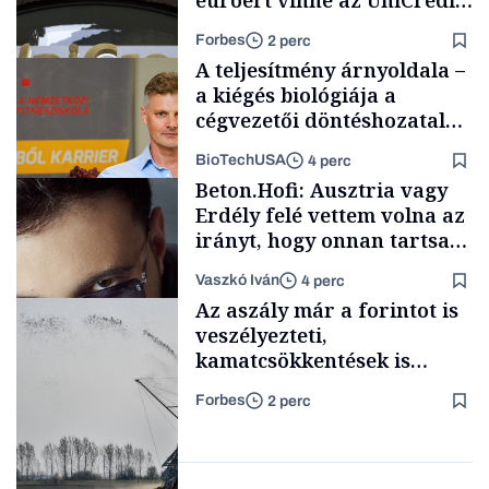
euróért vinné az UniCredit
az egyik legnagyobb német
Forbes
2 perc
bankot
A teljesítmény árnyoldala –
a kiégés biológiája a
cégvezetői döntéshozatal
mögött
BioTechUSA
4 perc
Bank
Beton.Hofi: Ausztria vagy
Erdély felé vettem volna az
irányt, hogy onnan tartsam
lélegeztetőgépen a magyar
Vaszkó Iván
4 perc
zenét
Content Lab HUB
Az aszály már a forintot is
veszélyezteti,
kamatcsökkentések is
elmaradhatnak
Forbes
2 perc
Forbes-sztori