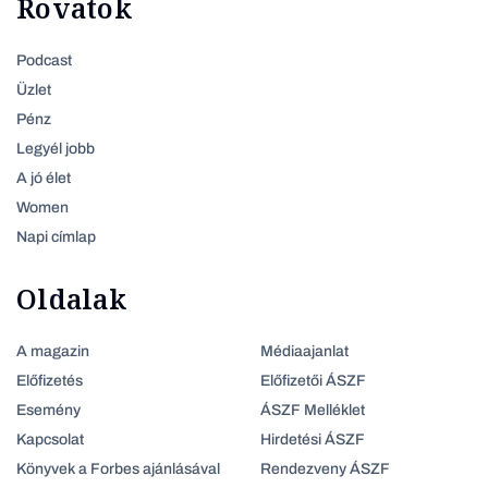
Rovatok
Podcast
Üzlet
Pénz
Legyél jobb
A jó élet
Women
Napi címlap
Oldalak
A magazin
Médiaajanlat
Előfizetés
Előfizetői ÁSZF
Esemény
ÁSZF Melléklet
Kapcsolat
Hirdetési ÁSZF
Könyvek a Forbes ajánlásával
Rendezveny ÁSZF