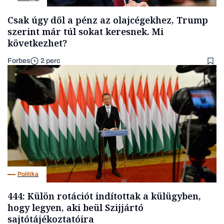
Csak úgy dől a pénz az olajcégekhez, Trump
szerint már túl sokat keresnek. Mi
következhet?
Forbes
2 perc
Politika
444: Külön rotációt indítottak a külügyben,
hogy legyen, aki beül Szijjártó
sajtótájékoztatóira