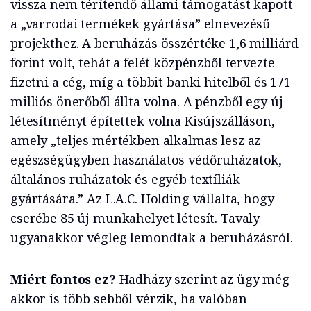
vissza nem térítendő állami támogatást kapott
a „varrodai termékek gyártása” elnevezésű
projekthez. A beruházás összértéke 1,6 milliárd
forint volt, tehát a felét közpénzből tervezte
fizetni a cég, míg a többit banki hitelből és 171
milliós önerőből állta volna. A pénzből egy új
létesítményt építettek volna Kisújszálláson,
amely „teljes mértékben alkalmas lesz az
egészségügyben használatos védőruházatok,
általános ruházatok és egyéb textíliák
gyártására.” Az L.A.C. Holding vállalta, hogy
cserébe 85 új munkahelyet létesít. Tavaly
ugyanakkor végleg lemondtak a beruházásról.
Miért fontos ez?
Hadházy szerint az ügy még
akkor is több sebből vérzik, ha valóban