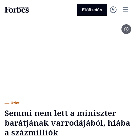
Előfizetés
Buda
Vagy fedezze fel a következő
témákat
Üzlet
Pénz
Zöld
Legyél jobb!
Üzlet
Semmi nem lett a miniszter
barátjának varrodájából, hiába
a százmilliók