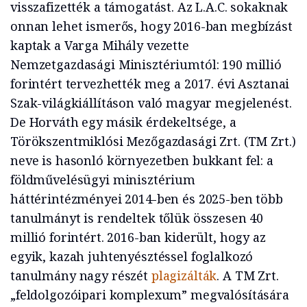
visszafizették a támogatást. Az L.A.C. sokaknak
onnan lehet ismerős, hogy 2016-ban megbízást
kaptak a Varga Mihály vezette
Nemzetgazdasági Minisztériumtól: 190 millió
forintért tervezhették meg a 2017. évi Asztanai
Szak-világkiállításon való magyar megjelenést.
De Horváth egy másik érdekeltsége, a
Törökszentmiklósi Mezőgazdasági Zrt. (TM Zrt.)
neve is hasonló környezetben bukkant fel: a
földművelésügyi minisztérium
háttérintézményei 2014-ben és 2025-ben több
tanulmányt is rendeltek tőlük összesen 40
millió forintért. 2016-ban kiderült, hogy az
egyik, kazah juhtenyésztéssel foglalkozó
tanulmány nagy részét
plagizálták
. A TM Zrt.
„feldolgozóipari komplexum” megvalósítására