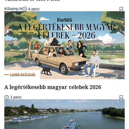
K&amp;H
4 perc
Listák és Extrák
A legértékesebb magyar celebek 2026
1 perc