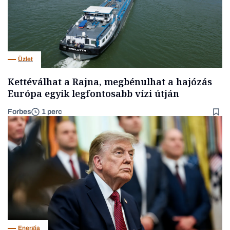
Üzlet
Kettéválhat a Rajna, megbénulhat a hajózás
Európa egyik legfontosabb vízi útján
Forbes
1 perc
Energia