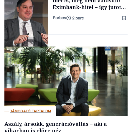
meccs, meg nem valósuló
Eximbank-hitel – így jutott
el a bezárásig a 70 éves
Forbes
2 perc
téglagyár
Családi
vállalkozások
Magyar cégek
TÁMOGATÓI TARTALOM
Aszály, ársokk, generációváltás – aki a
viharban is előre néz