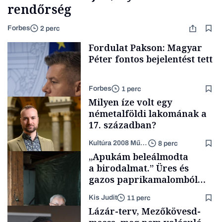
rendőrség
Forbes
2 perc
Fordulat Pakson: Magyar
Péter fontos bejelentést tett
Forbes
1 perc
Milyen íze volt egy
németalföldi lakomának a
17. században?
Kultúra 2008 Művészeti Nonprofit Kft.
8 perc
Energia
„Apukám beleálmodta
a birodalmat.” Üres és
gazos paprikamalomból
lett az igazi családi
Kis Judit
11 perc
fűszersztori
Támogatói tartalom
Lázár-terv, Mezőkövesd-