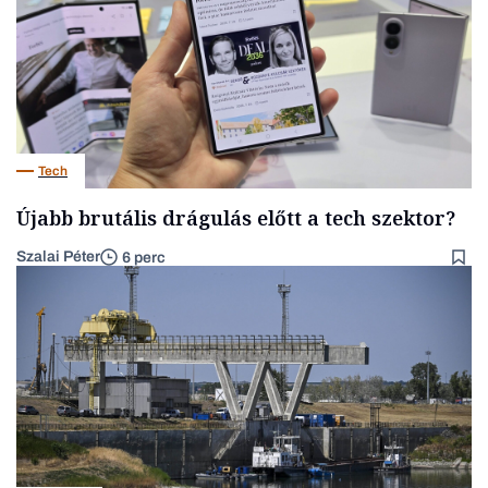
Tech
Újabb brutális drágulás előtt a tech szektor?
Szalai Péter
6 perc