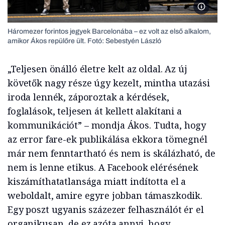
Tóth Á
Háromezer forintos jegyek Barcelonába – ez volt az első alkalom,
amikor Ákos repülőre ült. Fotó: Sebestyén László
„Teljesen önálló életre kelt az oldal. Az új
követők nagy része úgy kezelt, mintha utazási
iroda lennék, záporoztak a kérdések,
foglalások, teljesen át kellett alakítani a
kommunikációt” – mondja Ákos. Tudta, hogy
az error fare-ek publikálása ekkora tömegnél
már nem fenntartható és nem is skálázható, de
nem is lenne etikus. A Facebook elérésének
kiszámíthatatlansága miatt indította el a
weboldalt, amire egyre jobban támaszkodik.
Egy poszt ugyanis százezer felhasználót ér el
organikusan, de ez azóta annyi, hogy