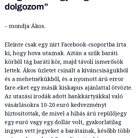
dolgozom”
– mondja Ákos.
Eleinte csak egy zárt Facebook-csoportba írta
ki, hogy hova utaznak. Aztán a szűk baráti
körből tág baráti kör, majd távoli ismerősök
lettek. Ákos üzletet csinált a kíváncsiságukból
és a mehetnékükből, és a nyomott árú error
fare-eket egy másik kiskapus ajánlattal ötvözte.
Az utazási irodák adott bankkártyákkal való
vásárlásokra 10-20 euró kedvezményt
biztosítottak, de mivel a hibás árú repülőjegy
egy euró vagy egy dollár volt, gyakorlatilag
ingyen vett jegyeket a barátainak, később több