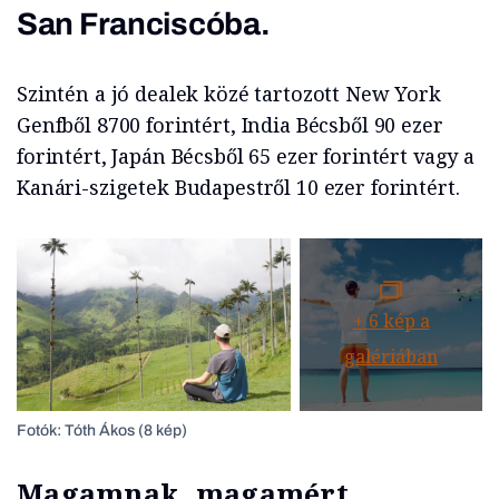
San Franciscóba.
Szintén a jó dealek közé tartozott New York
Genfből 8700 forintért, India Bécsből 90 ezer
forintért, Japán Bécsből 65 ezer forintért vagy a
Kanári-szigetek Budapestről 10 ezer forintért.
+
6
kép a
galériában
Fotók: Tóth Ákos (8 kép)
Magamnak, magamért