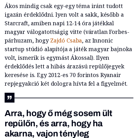
Ákos mindig csak egy-egy téma iránt tudott
igazán érdeklődni. lyen volt a sakk, később a
Starcraft, amiben napi 12-14 óra játékkal
magyar válogatottságig vitte (váratlan Forbes-
párhuzam, hogy
Zajdó Csaba
, az Innonic
startup stúdió alapítója a játék magyar bajnoka
volt, ismerik is egymást Ákossal). Ilyen
érdeklődés lett a hibás árazású repülőjegyek
keresése is. Egy 2012-es 70 forintos Ryanair
repjegyakció két dologra hívta fel a figyelmét.
Arra, hogy ő még sosem ült
repülőn, és arra, hogy ha
akarna, vajon tényleg