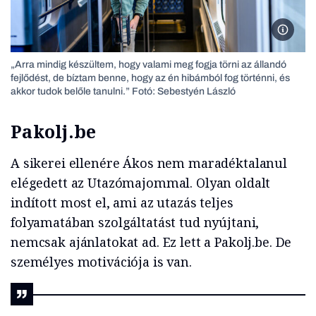
Tóth Á
„Arra mindig készültem, hogy valami meg fogja törni az állandó
fejlődést, de bíztam benne, hogy az én hibámból fog történni, és
akkor tudok belőle tanulni.” Fotó: Sebestyén László
Pakolj.be
A sikerei ellenére Ákos nem maradéktalanul
elégedett az Utazómajommal. Olyan oldalt
indított most el, ami az utazás teljes
folyamatában szolgáltatást tud nyújtani,
nemcsak ajánlatokat ad. Ez lett a Pakolj.be. De
személyes motivációja is van.