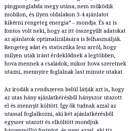
pingponglabda megy utána, nem működik
mobilon, és ilyen oldalakon 3-4 ajánlatot
kikérni rengeteg energia” – mondja. És az is
fontos volt neki, hogy az itt összegyűlt adatokat
az ajánlatok optimalizálására is felhasználják.
Rengeteg adat és statisztika lesz arról, hogy
milyen utak iránt érdeklődnek a legtöbben,
hova mennek a családok, mikor hova szeretnek
utazni, mennyire foglalnak last minute utakat.
Az irodák a rendszeren belül látják azt is, hogy
az utas hány ajánlatkérésből hányszor utazott
el és mennyit költött. Így ők tudnak azzal az
utassal foglalkozni, aki két ajánlatkérésből
egyszer utazott és elköltött mondjuk
hárommillió forintot, és nem azzal, aki tíz