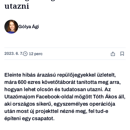
utazni
Gólya Ági
2023. 6. 7.
12 perc
Eleinte hibás árazású repülőjegyekkel üzletelt,
mára 600 ezres követőtáborát tanította meg arra,
hogyan lehet olcsón és tudatosan utazni. Az
Utazómajom Facebook-oldal mögött Tóth Ákos áll,
aki országos sikerű, egyszemélyes operációja
után most új projekttel nézné meg, fel tud-e
építeni egy csapatot.