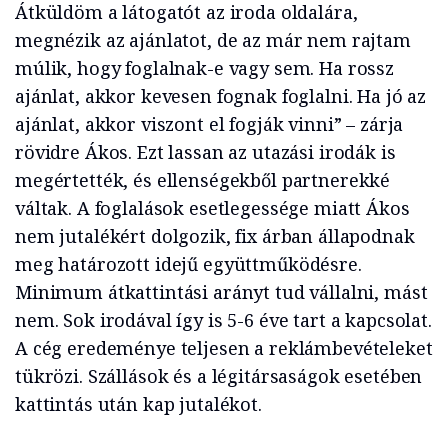
Átküldöm a látogatót az iroda oldalára,
megnézik az ajánlatot, de az már nem rajtam
múlik, hogy foglalnak-e vagy sem. Ha rossz
ajánlat, akkor kevesen fognak foglalni. Ha jó az
ajánlat, akkor viszont el fogják vinni” – zárja
rövidre Ákos. Ezt lassan az utazási irodák is
megértették, és ellenségekből partnerekké
váltak. A foglalások esetlegessége miatt Ákos
nem jutalékért dolgozik, fix árban állapodnak
meg határozott idejű együttműködésre.
Minimum átkattintási arányt tud vállalni, mást
nem. Sok irodával így is 5-6 éve tart a kapcsolat.
A cég eredeménye teljesen a reklámbevételeket
tükrözi. Szállások és a légitársaságok esetében
kattintás után kap jutalékot.