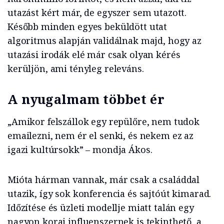
utazást kért már, de egyszer sem utazott.
Később minden egyes beküldött utat
algoritmus alapján validálnak majd, hogy az
utazási irodák elé már csak olyan kérés
kerüljön, ami tényleg releváns.
A nyugalmam többet ér
„Amikor felszállok egy repülőre, nem tudok
emailezni, nem ér el senki, és nekem ez az
igazi kultúrsokk” – mondja Ákos.
Mióta hárman vannak, már csak a családdal
utazik, így sok konferencia és sajtóút kimarad.
Időzítése és üzleti modellje miatt talán egy
nagyon korai influenszernek is tekinthető, a