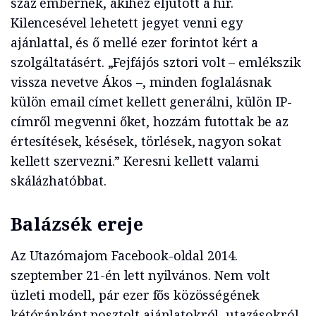
száz embernek, akihez eljutott a hír.
Kilencesével lehetett jegyet venni egy
ajánlattal, és ő mellé ezer forintot kért a
szolgáltatásért. „Fejfájós sztori volt – emlékszik
vissza nevetve Ákos –, minden foglalásnak
külön email címet kellett generálni, külön IP-
címről megvenni őket, hozzám futottak be az
értesítések, késések, törlések, nagyon sokat
kellett szervezni.” Keresni kellett valami
skálázhatóbbat.
Balázsék ereje
Az Utazómajom Facebook-oldal 2014.
szeptember 21-én lett nyilvános. Nem volt
üzleti modell, pár ezer fős közösségének
kétóránként posztolt ajánlatokról, utazásokról,