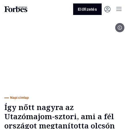
Előfizetés
Lap
Vagy fedezze fel a következő
témákat
Üzlet
Pénz
Zöld
Legyél jobb!
Napi címlap
Így nőtt nagyra az
Utazómajom-sztori, ami a fél
országot megtanította olcsón