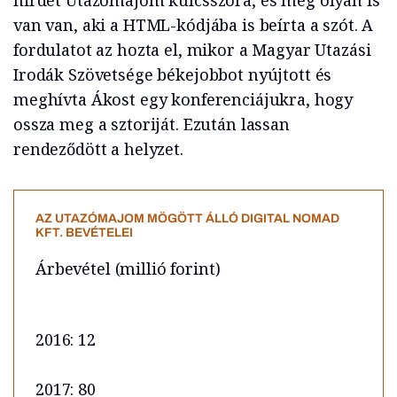
hirdet Utazómajom kulcsszóra, és még olyan is
van van, aki a HTML-kódjába is beírta a szót. A
fordulatot az hozta el, mikor a Magyar Utazási
Irodák Szövetsége békejobbot nyújtott és
meghívta Ákost egy konferenciájukra, hogy
ossza meg a sztoriját. Ezután lassan
rendeződött a helyzet.
AZ UTAZÓMAJOM MÖGÖTT ÁLLÓ DIGITAL NOMAD
KFT. BEVÉTELEI
Árbevétel (millió forint)
2016: 12
2017: 80