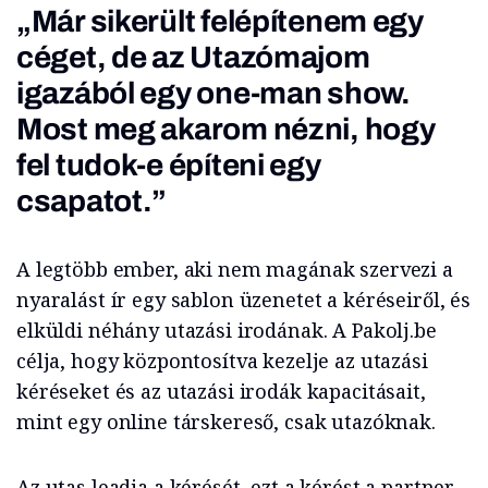
„Már sikerült felépítenem egy
céget, de az Utazómajom
igazából egy one-man show.
Most meg akarom nézni, hogy
fel tudok-e építeni egy
csapatot.”
A legtöbb ember, aki nem magának szervezi a
nyaralást ír egy sablon üzenetet a kéréseiről, és
elküldi néhány utazási irodának. A Pakolj.be
célja, hogy központosítva kezelje az utazási
kéréseket és az utazási irodák kapacitásait,
mint egy online társkereső, csak utazóknak.
Az utas leadja a kérését, ezt a kérést a partner