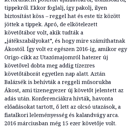
tippekről. Ekkor foglalj, így pakolj, ilyen
biztosítást köss – reggel hat és este tíz között
jöttek a tippek. Apró, de elkötelezett
követőtábor volt, akik tudták a
„játékszabályokat”, és hogy mire számíthatnak
Ákostól. Így volt ez egészen 2016-ig, amikor egy
Origo-cikk az Utazómajomról hatezer új
követővel dobta meg addig tízezres
követőtáborát egyetlen nap alatt. Aztán
Balázsék is behívták a reggeli műsorukba
Ákost, ami tizenegyezer új követőt jelentett az
adás után. Konferenciákra hívták, havonta
előadásokat tartott, ő lett az olcsó utazások, a
fiatalkori leleményesség és kalandvágy arca.
2016 márciusban még 15 ezer követője volt.