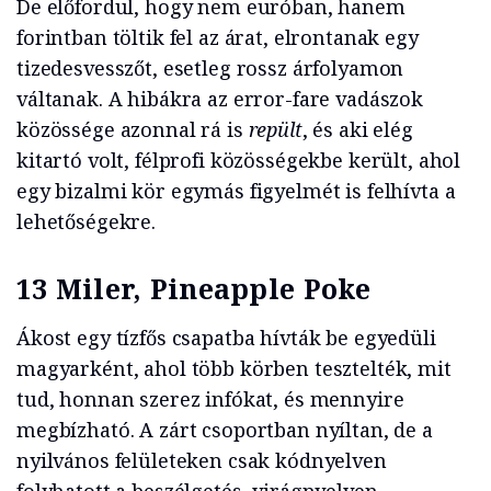
De előfordul, hogy nem euróban, hanem
forintban töltik fel az árat, elrontanak egy
tizedesvesszőt, esetleg rossz árfolyamon
váltanak. A hibákra az error-fare vadászok
közössége azonnal rá is
repült
, és aki elég
kitartó volt, félprofi közösségekbe került, ahol
egy bizalmi kör egymás figyelmét is felhívta a
lehetőségekre.
13 Miler, Pineapple Poke
Ákost egy tízfős csapatba hívták be egyedüli
magyarként, ahol több körben tesztelték, mit
tud, honnan szerez infókat, és mennyire
megbízható. A zárt csoportban nyíltan, de a
nyilvános felületeken csak kódnyelven