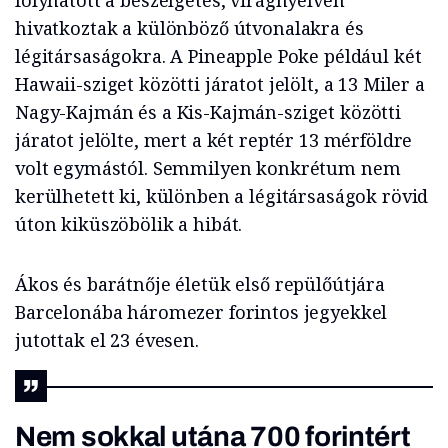
folyhatott a beszélgetés, virágnyelven
hivatkoztak a különböző útvonalakra és
légitársaságokra. A Pineapple Poke például két
Hawaii-sziget közötti járatot jelölt, a 13 Miler a
Nagy-Kajmán és a Kis-Kajmán-sziget közötti
járatot jelölte, mert a két reptér 13 mérföldre
volt egymástól. Semmilyen konkrétum nem
kerülhetett ki, különben a légitársaságok rövid
úton kiküszöbölik a hibát.
Ákos és barátnője életük első repülőútjára
Barcelonába háromezer forintos jegyekkel
jutottak el 23 évesen.
Nem sokkal utána 700 forintért