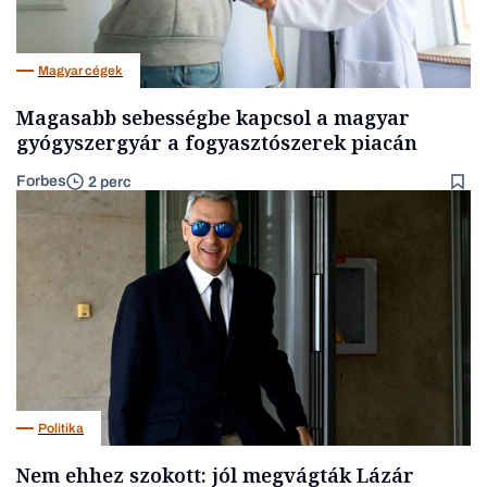
Magyar cégek
Magasabb sebességbe kapcsol a magyar
gyógyszergyár a fogyasztószerek piacán
Forbes
2 perc
Politika
Nem ehhez szokott: jól megvágták Lázár