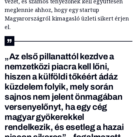
vezet, és számos tényezőnek kell együttesen
meglennie ahhoz, hogy egy startup
Magyarországról kimagasló üzleti sikert érjen
el.
„Az első pillanattól kezdve a
nemzetközi piacra kell lőni,
hiszen a külföldi tőkéért ádáz
küzdelem folyik, mely során
sajnos nem jelent önmagában
versenyelőnyt, ha egy cég
magyar gyökerekkel
rendelkezik, és esetleg a hazai