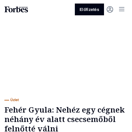
Előfizetés
Vagy fedezze fel a következő
témákat
Üzlet
Pénz
Zöld
Legyél jobb!
Üzlet
Fehér Gyula: Nehéz egy cégnek
néhány év alatt csecsemőből
felnőtté válni