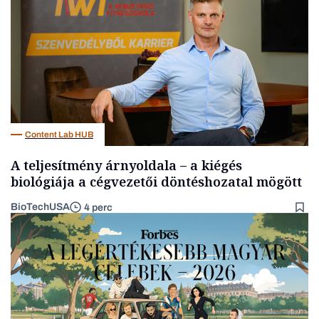
Content Lab HUB
A teljesítmény árnyoldala – a kiégés
biológiája a cégvezetői döntéshozatal mögött
BioTechUSA
4 perc