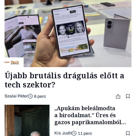
Tech
Újabb brutális drágulás előtt a
tech szektor?
Szalai Péter
6 perc
„Apukám beleálmodta
a birodalmat.” Üres és
gazos paprikamalomból
lett az igazi családi
Kis Judit
11 perc