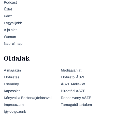
Podcast
Üzlet
Pénz
Legyél jobb
A jó élet
Women
Napi címlap
Oldalak
A magazin
Médiaajanlat
Előfizetés
Előfizetői ÁSZF
Esemény
ÁSZF Melléklet
Kapcsolat
Hirdetési ÁSZF
Könyvek a Forbes ajánlásával
Rendezveny ÁSZF
Impresszum
Támogatói tartalom
Így dolgozunk