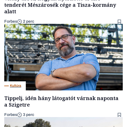
tenderét Mészárosék cége a Tisza-kormány
alatt
Forbes
2 perc
Kultúra
Tippelj, idén hány látogatót várnak naponta
a Szigetre
Forbes
3 perc