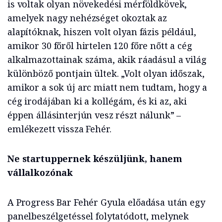
is voltak olyan növekedési mérföldkövek,
amelyek nagy nehézséget okoztak az
alapítóknak, hiszen volt olyan fázis például,
amikor 30 főről hirtelen 120 főre nőtt a cég
alkalmazottainak száma, akik ráadásul a világ
különböző pontjain ültek. „Volt olyan időszak,
amikor a sok új arc miatt nem tudtam, hogy a
cég irodájában ki a kollégám, és ki az, aki
éppen állásinterjún vesz részt nálunk” –
emlékezett vissza Fehér.
Ne startuppernek készüljünk, hanem
vállalkozónak
A Progress Bar Fehér Gyula előadása után egy
panelbeszélgetéssel folytatódott, melynek