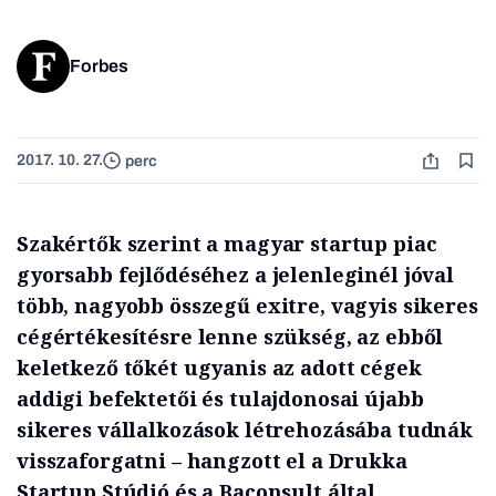
Forbes
2017. 10. 27.
perc
Szakértők szerint a magyar startup piac
gyorsabb fejlődéséhez a jelenleginél jóval
több, nagyobb összegű exitre, vagyis sikeres
cégértékesítésre lenne szükség, az ebből
keletkező tőkét ugyanis az adott cégek
addigi befektetői és tulajdonosai újabb
sikeres vállalkozások létrehozásába tudnák
visszaforgatni – hangzott el a Drukka
Startup Stúdió és a Baconsult által