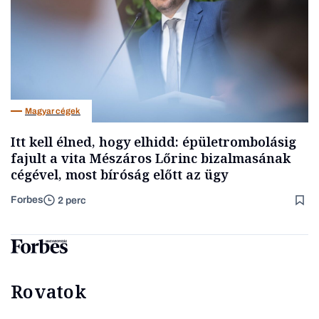
Magyar cégek
Itt kell élned, hogy elhidd: épületrombolásig
fajult a vita Mészáros Lőrinc bizalmasának
cégével, most bíróság előtt az ügy
Forbes
2 perc
Rovatok