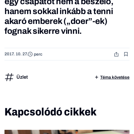
egy csapatot nem a beszélő,
hanem sokkal inkább a tenni
akaró emberek („doer”-ek)
fognak sikerre vinni.
2017. 10. 27.
perc
Üzlet
Téma követése
Kapcsolódó cikkek