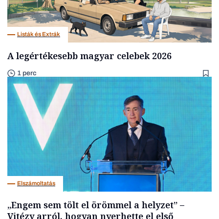
Listák és Extrák
A legértékesebb magyar celebek 2026
1 perc
Elszámoltatás
„Engem sem tölt el örömmel a helyzet” –
Vitézy arról, hogyan nyerhette el első