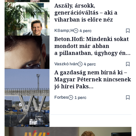
fűszersztori
Aszály, ársokk,
generációváltás – aki a
viharban is előre néz
K&amp;H
4 perc
Családi
Beton.Hofi: Mindenki sokat
vállalkozások
mondott már abban
a pillanatban, úgyhogy én
a legsarkosabb
Vaszkó Iván
4 perc
gondolataimat akartam
TÁMOGATÓI
A gazdaság nem bírná ki –
TARTALOM
kimondani
Magyar Péternek nincsenek
jó hírei Paks
újraindításáról
Forbes
1 perc
Forbes-sztori
Energia