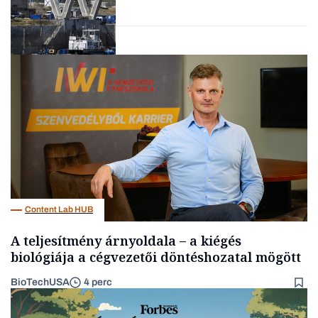
Energia
Content Lab HUB
A teljesítmény árnyoldala – a kiégés
biológiája a cégvezetői döntéshozatal mögött
BioTechUSA
4 perc