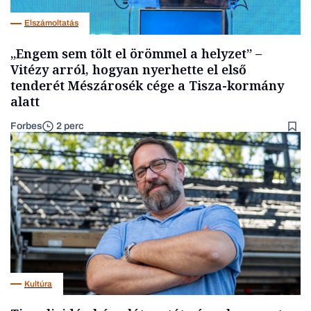
Elszámoltatás
„Engem sem tölt el örömmel a helyzet” –
Vitézy arról, hogyan nyerhette el első
tenderét Mészárosék cége a Tisza-kormány
alatt
Forbes
2 perc
Kultúra