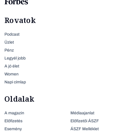
Rovatok
Podcast
Üzlet
Pénz
Legyél jobb
A jó élet
Women
Napi címlap
Oldalak
A magazin
Médiaajanlat
Előfizetés
Előfizetői ÁSZF
Esemény
ÁSZF Melléklet