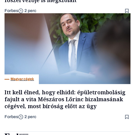
Forbes
2 perc
Magyar cégek
Itt kell élned, hogy elhidd: épületrombolásig
fajult a vita Mészáros Lőrinc bizalmasának
cégével, most bíróság előtt az ügy
Forbes
2 perc