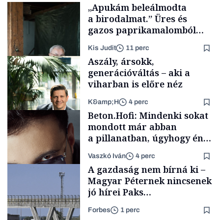
„Apukám beleálmodta
a birodalmat.” Üres és
gazos paprikamalomból
lett az igazi családi
Kis Judit
11 perc
fűszersztori
Aszály, ársokk,
generációváltás – aki a
viharban is előre néz
K&amp;H
4 perc
Családi
Beton.Hofi: Mindenki sokat
vállalkozások
mondott már abban
a pillanatban, úgyhogy én
a legsarkosabb
Vaszkó Iván
4 perc
gondolataimat akartam
TÁMOGATÓI
A gazdaság nem bírná ki –
TARTALOM
kimondani
Magyar Péternek nincsenek
jó hírei Paks
újraindításáról
Forbes
1 perc
Forbes-sztori