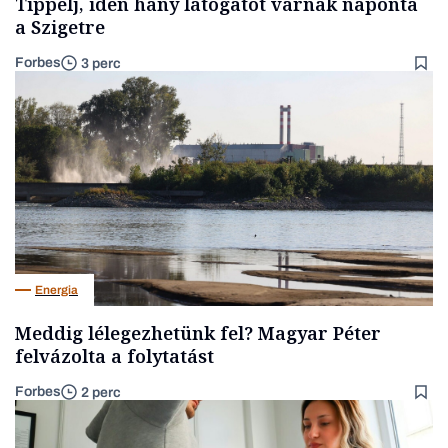
Tippelj, idén hány látogatót várnak naponta
a Szigetre
Forbes
3 perc
Energia
Meddig lélegezhetünk fel? Magyar Péter
felvázolta a folytatást
Forbes
2 perc