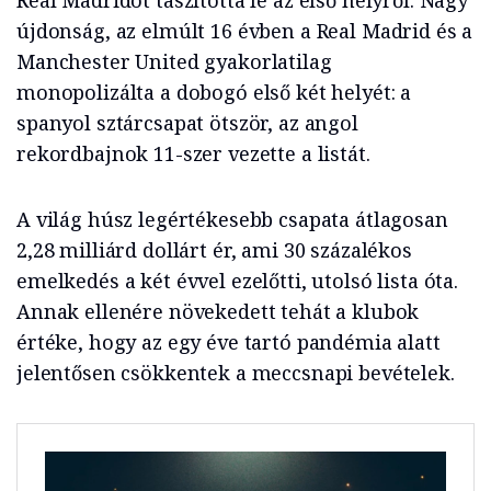
Real Madridot taszította le az első helyről. Nagy
újdonság, az elmúlt 16 évben a Real Madrid és a
Manchester United gyakorlatilag
monopolizálta a dobogó első két helyét: a
spanyol sztárcsapat ötször, az angol
rekordbajnok 11-szer vezette a listát.
A világ húsz legértékesebb csapata átlagosan
2,28 milliárd dollárt ér, ami 30 százalékos
emelkedés a két évvel ezelőtti, utolsó lista óta.
Annak ellenére növekedett tehát a klubok
értéke, hogy az egy éve tartó pandémia alatt
jelentősen csökkentek a meccsnapi bevételek.