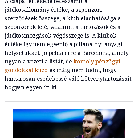
A csapat értékébe beleszámít a
játékosállomány értéke, a szponzori
szerződések összege, a klub eladhatósága a
szponzorok felé, valamint a tartozások és a
játékosmozgások végösszege is. A klubok
értéke így nem egyenlő a pillanatnyi anyagi
helyzetükkel. Jó példa erre a Barcelona, amely
ugyan a vezeti a listát, de
komoly pénzügyi
gondokkal küzd
és máig nem tudni, hogy
hamarosan esedékessé váló kötvénytartozásait
hogyan egyenlíti ki.