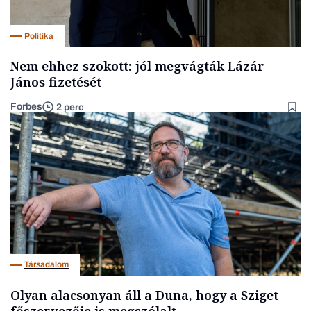
Politika
Nem ehhez szokott: jól megvágták Lázár
János fizetését
Forbes
2 perc
Társadalom
Olyan alacsonyan áll a Duna, hogy a Sziget
főszervezője is megszólalt