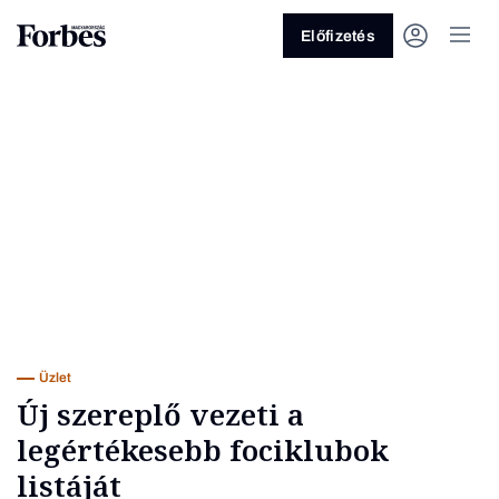
Előfizetés
Vagy fedezze fel a következő
témákat
Üzlet
Pénz
Zöld
Legyél jobb!
Üzlet
Új szereplő vezeti a
legértékesebb fociklubok
listáját