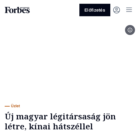
Előfizetés
MTVA
Vagy fedezze fel a következő
témákat
Üzlet
Pénz
Zöld
Legyél jobb!
Üzlet
Új magyar légitársaság jön
létre, kínai hátszéllel