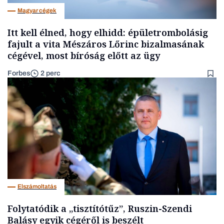
Magyar cégek
Itt kell élned, hogy elhidd: épületrombolásig
fajult a vita Mészáros Lőrinc bizalmasának
cégével, most bíróság előtt az ügy
Forbes
2 perc
Elszámoltatás
Folytatódik a „tisztítótűz”, Ruszin-Szendi
Balásy egyik cégéről is beszélt