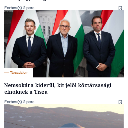
Forbes
2 perc
Társadalom
Nemsokára kiderül, kit jelöl köztársasági
elnöknek a Tisza
Forbes
2 perc