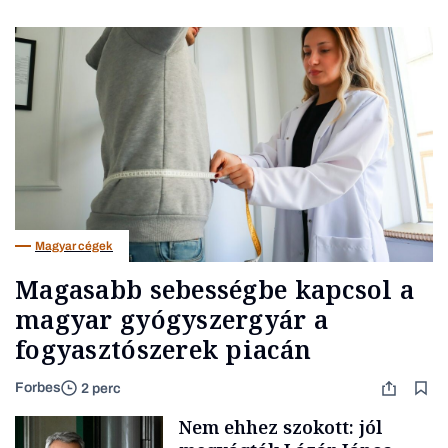
Magyar cégek
Magasabb sebességbe kapcsol a
magyar gyógyszergyár a
fogyasztószerek piacán
Forbes
2 perc
Nem ehhez szokott: jól