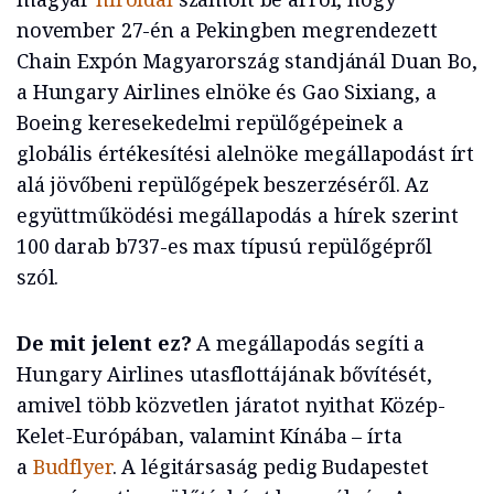
november 27-én a Pekingben megrendezett
Chain Expón Magyarország standjánál Duan Bo,
a Hungary Airlines elnöke és Gao Sixiang, a
Boeing keresekedelmi repülőgépeinek a
globális értékesítési alelnöke megállapodást írt
alá jövőbeni repülőgépek beszerzéséről. Az
együttműködési megállapodás a hírek szerint
100 darab b737-es max típusú repülőgépről
szól.
De mit jelent ez?
A megállapodás segíti a
Hungary Airlines utasflottájának bővítését,
amivel több közvetlen járatot nyithat Közép-
Kelet-Európában, valamint Kínába – írta
a
Budflyer
. A légitársaság pedig Budapestet