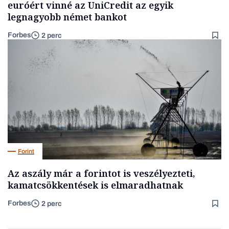
euróért vinné az UniCredit az egyik
legnagyobb német bankot
Forbes
2 perc
Forint
Az aszály már a forintot is veszélyezteti,
kamatcsökkentések is elmaradhatnak
Forbes
2 perc