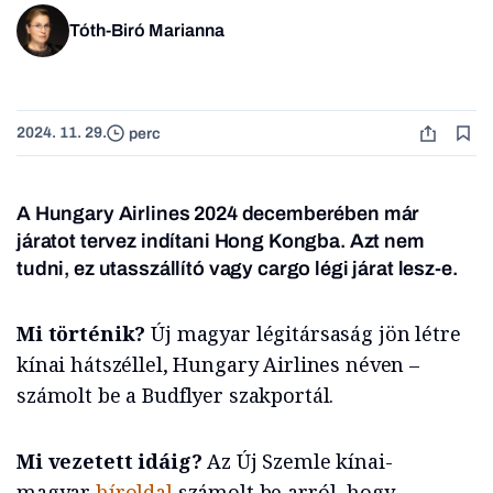
Tóth-Biró Marianna
2024. 11. 29.
perc
A Hungary Airlines 2024 decemberében már
járatot tervez indítani Hong Kongba. Azt nem
tudni, ez utasszállító vagy cargo légi járat lesz-e.
Mi történik?
Új magyar légitársaság jön létre
kínai hátszéllel, Hungary Airlines néven –
számolt be a Budflyer szakportál.
Mi vezetett idáig?
Az Új Szemle kínai-
magyar
híroldal
számolt be arról, hogy