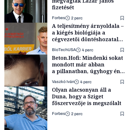
megvágták Lázár János
fizetését
Forbes
2 perc
A teljesítmény árnyoldala –
a kiégés biológiája a
cégvezetői döntéshozatal
mögött
BioTechUSA
4 perc
Politika
Beton.Hofi: Mindenki sokat
mondott már abban
a pillanatban, úgyhogy én
a legsarkosabb
Vaszkó Iván
4 perc
gondolataimat akartam
Content Lab HUB
Olyan alacsonyan áll a
kimondani
Duna, hogy a Sziget
főszervezője is megszólalt
Forbes
2 perc
Forbes-sztori