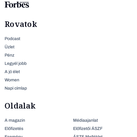
Rovatok
Podcast
Üzlet
Pénz
Legyél jobb
A jó élet
Women
Napi címlap
Oldalak
A magazin
Médiaajanlat
Előfizetés
Előfizetői ÁSZF
Esemény
ÁSZF Melléklet