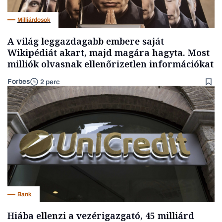
Milliárdosok
A világ leggazdagabb embere saját
Wikipédiát akart, majd magára hagyta. Most
milliók olvasnak ellenőrizetlen információkat
Forbes
2 perc
Bank
Hiába ellenzi a vezérigazgató, 45 milliárd