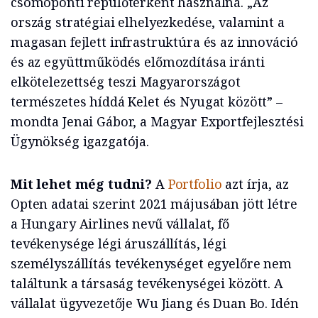
csomóponti repülőtérként használná. „Az
ország stratégiai elhelyezkedése, valamint a
magasan fejlett infrastruktúra és az innováció
és az együttműködés előmozdítása iránti
elkötelezettség teszi Magyarországot
természetes híddá Kelet és Nyugat között” –
mondta Jenai Gábor, a Magyar Exportfejlesztési
Ügynökség igazgatója.
Mit lehet még tudni?
A
Portfolio
azt írja, az
Opten adatai szerint 2021 májusában jött létre
a Hungary Airlines nevű vállalat,
fő
tevékenysége légi áruszállítás, légi
személyszállítás tevékenységet egyelőre nem
találtunk a társaság tevékenységei között. A
vállalat ügyvezetője Wu Jiang és Duan Bo. Idén