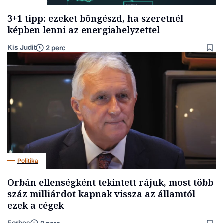
3+1 tipp: ezeket böngészd, ha szeretnél
képben lenni az energiahelyzettel
Kis Judit
2 perc
Politika
Orbán ellenségként tekintett rájuk, most több
száz milliárdot kapnak vissza az államtól
ezek a cégek
Forbes