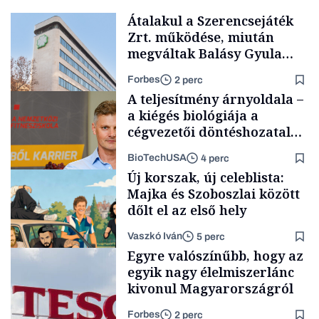
Átalakul a Szerencsejáték
Zrt. működése, miután
megváltak Balásy Gyula
cégétől
Forbes
2 perc
A teljesítmény árnyoldala –
a kiégés biológiája a
cégvezetői döntéshozatal
mögött
BioTechUSA
4 perc
Társadalom
Új korszak, új celeblista:
Majka és Szoboszlai között
dőlt el az első hely
Vaszkó Iván
5 perc
Content Lab HUB
Egyre valószínűbb, hogy az
egyik nagy élelmiszerlánc
kivonul Magyarországról
Forbes
2 perc