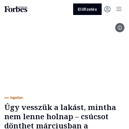
Előfizetés
Max
Vagy fedezze fel a következő
témákat
Üzlet
Pénz
Zöld
Legyél jobb!
Ingatlan
Úgy vesszük a lakást, mintha
nem lenne holnap – csúcsot
dönthet márciusban a