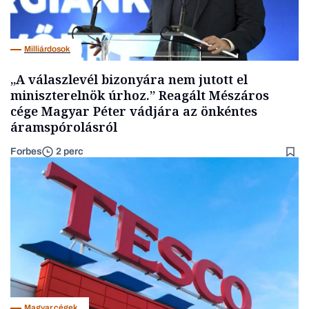
Milliárdosok
„A válaszlevél bizonyára nem jutott el
miniszterelnök úrhoz.” Reagált Mészáros
cége Magyar Péter vádjára az önkéntes
áramspórolásról
Forbes
2 perc
Magyar cégek