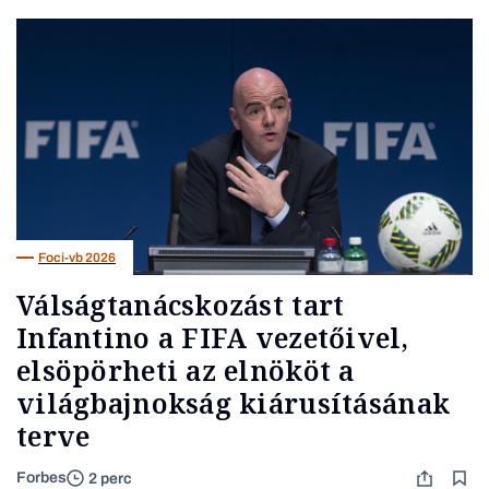
Foci-vb 2026
Válságtanácskozást tart
Infantino a FIFA vezetőivel,
elsöpörheti az elnököt a
világbajnokság kiárusításának
terve
Forbes
2 perc