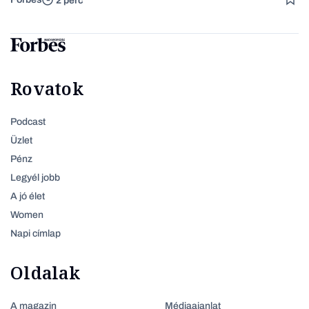
2 perc
Rovatok
Podcast
Üzlet
Pénz
Legyél jobb
A jó élet
Women
Napi címlap
Oldalak
A magazin
Médiaajanlat