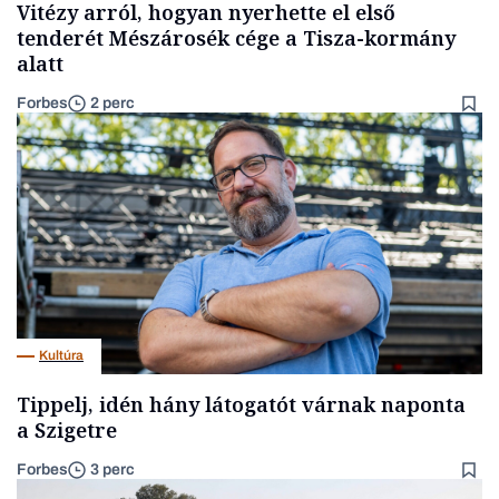
Vitézy arról, hogyan nyerhette el első
tenderét Mészárosék cége a Tisza-kormány
alatt
Forbes
2 perc
Kultúra
Tippelj, idén hány látogatót várnak naponta
a Szigetre
Forbes
3 perc