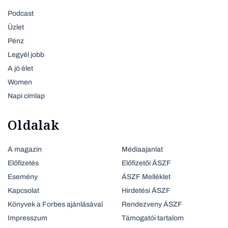
Podcast
Üzlet
Pénz
Legyél jobb
A jó élet
Women
Napi címlap
Oldalak
A magazin
Médiaajanlat
Előfizetés
Előfizetői ÁSZF
Esemény
ÁSZF Melléklet
Kapcsolat
Hirdetési ÁSZF
Könyvek a Forbes ajánlásával
Rendezveny ÁSZF
Impresszum
Támogatói tartalom