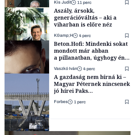
Kis Judit
11 perc
fűszersztori
Aszály, ársokk,
generációváltás – aki a
viharban is előre néz
K&amp;H
4 perc
Családi
Beton.Hofi: Mindenki sokat
vállalkozások
mondott már abban
a pillanatban, úgyhogy én
a legsarkosabb
Vaszkó Iván
4 perc
gondolataimat akartam
TÁMOGATÓI
A gazdaság nem bírná ki –
TARTALOM
kimondani
Magyar Péternek nincsenek
jó hírei Paks
újraindításáról
Forbes
1 perc
Forbes-sztori