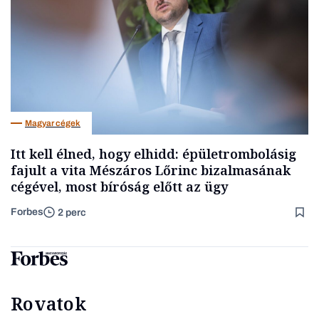
Magyar cégek
Itt kell élned, hogy elhidd: épületrombolásig
fajult a vita Mészáros Lőrinc bizalmasának
cégével, most bíróság előtt az ügy
Forbes
2 perc
Rovatok