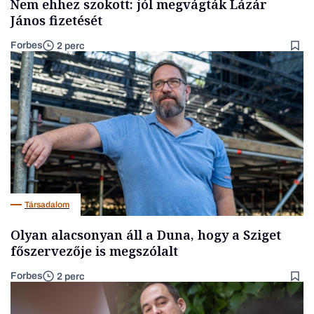
Nem ehhez szokott: jól megvágták Lázár
János fizetését
Forbes
2 perc
Társadalom
Olyan alacsonyan áll a Duna, hogy a Sziget
főszervezője is megszólalt
Forbes
2 perc