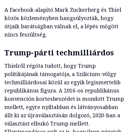
A Facebook-alapító Mark Zuckerberg és Thiel
közös közleményben hangsúlyozták, hogy
útjaik barátságban válnak el, a lépés mögött
nincs feszültség.
Trump-párti techmilliárdos
Thielről régóta tudott, hogy Trump
politikájának támogatója, a Szilícium-völgy
techmilliárdosai közül az egyik legismertebb
republikánus figura. A 2016-os republikánus
konvención kortesbeszédet is mondott Trump
mellett, egyre nyíltabban és látványosabban
állt ki az újraválasztásán dolgozó, 2020-ban a
választást elbukó Trump mellett.
Ellentmondásos volt az is, hogy ilyen nézetek