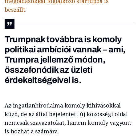
megoldásokkal foglalkozó startupba is
beszállt
.
Trumpnak továbbra is komoly
politikai ambíciói vannak – ami,
Trumpra jellemző módon,
összefonódik az üzleti
érdekeltségeivel is.
Az ingatlanbirodalma komoly kihívásokkal
küzd, de az által bejelentett új közösségi oldal
nemcsak szavazatokat, hanem komoly vagyont
is hozhat a számára.