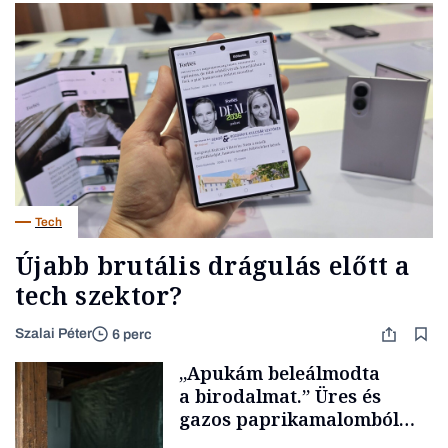
Tech
Újabb brutális drágulás előtt a
tech szektor?
Szalai Péter
6 perc
„Apukám beleálmodta
a birodalmat.” Üres és
gazos paprikamalomból
lett az igazi családi