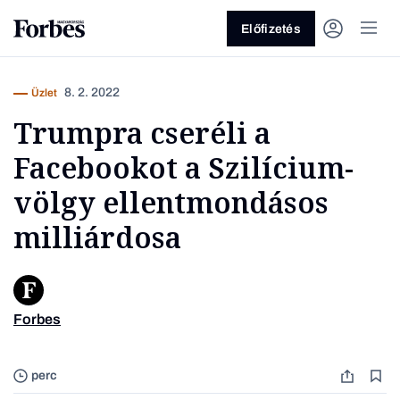
Előfizetés
8. 2. 2022
Üzlet
Trumpra cseréli a
Facebookot a Szilícium-
völgy ellentmondásos
milliárdosa
Vagy fedezze fel a következő
témákat
Üzlet
Pénz
Zöld
Legyél jobb!
Forbes
Peter T
perc