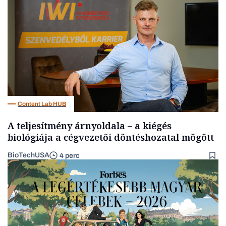
Energia
Content Lab HUB
A teljesítmény árnyoldala – a kiégés
biológiája a cégvezetői döntéshozatal mögött
BioTechUSA
4 perc