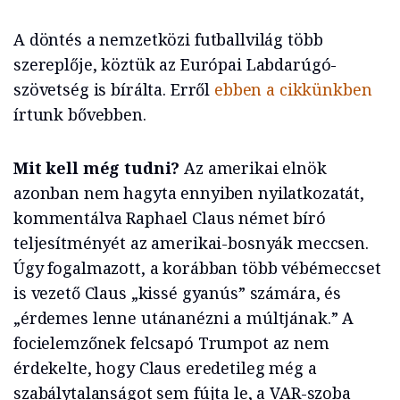
A döntés a nemzetközi futballvilág több
szereplője, köztük az Európai Labdarúgó-
szövetség is bírálta. Erről
ebben a cikkünkben
írtunk bővebben.
Mit kell még tudni?
Az amerikai elnök
azonban nem hagyta ennyiben nyilatkozatát,
kommentálva Raphael Claus német bíró
teljesítményét az amerikai-bosnyák meccsen.
Úgy fogalmazott, a korábban több vébémeccset
is vezető Claus „kissé gyanús” számára, és
„érdemes lenne utánanézni a múltjának.” A
focielemzőnek felcsapó Trumpot az nem
érdekelte, hogy Claus eredetileg még a
szabálytalanságot sem fújta le, a VAR-szoba