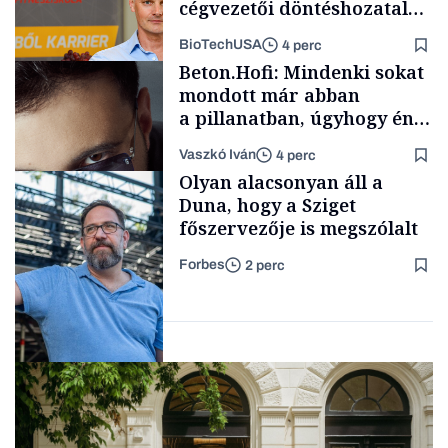
cégvezetői döntéshozatal
mögött
BioTechUSA
4 perc
Politika
Beton.Hofi: Mindenki sokat
mondott már abban
a pillanatban, úgyhogy én
a legsarkosabb
Vaszkó Iván
4 perc
gondolataimat akartam
Content Lab HUB
Olyan alacsonyan áll a
kimondani
Duna, hogy a Sziget
főszervezője is megszólalt
Forbes
2 perc
Forbes-sztori
Társadalom