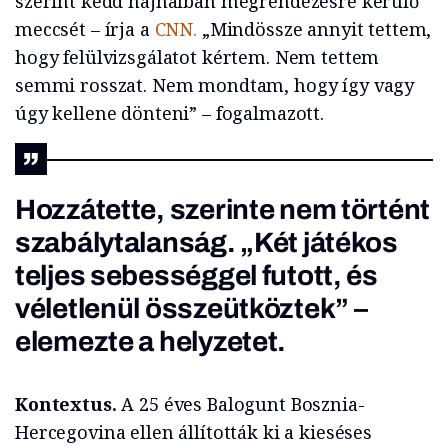
szerint kedd hajnalban megrendezésre kerülő
meccsét – írja a
CNN.
„Mindössze annyit tettem,
hogy felülvizsgálatot kértem. Nem tettem
semmi rosszat. Nem mondtam, hogy így vagy
úgy kellene dönteni” – fogalmazott.
Hozzátette, szerinte nem történt
szabálytalanság. „Két játékos
teljes sebességgel futott, és
véletlenül összeütköztek” –
elemezte a helyzetet.
Kontextus.
A 25 éves Balogunt Bosznia-
Hercegovina ellen állították ki a kieséses