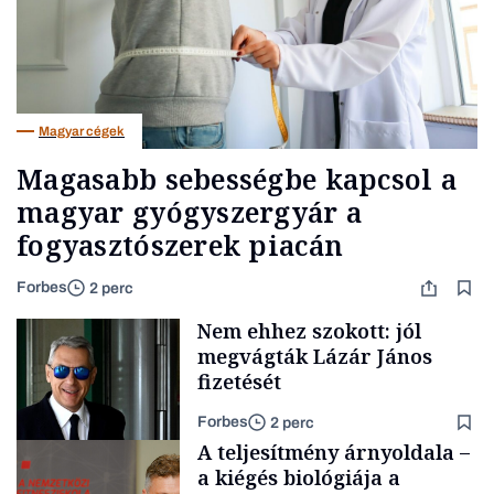
Magyar cégek
Magasabb sebességbe kapcsol a
magyar gyógyszergyár a
fogyasztószerek piacán
Forbes
2 perc
Nem ehhez szokott: jól
megvágták Lázár János
fizetését
Forbes
2 perc
A teljesítmény árnyoldala –
a kiégés biológiája a