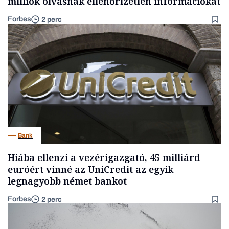
milliók olvasnak ellenőrizetlen információkat
Forbes
2 perc
Bank
Hiába ellenzi a vezérigazgató, 45 milliárd
euróért vinné az UniCredit az egyik
legnagyobb német bankot
Forbes
2 perc