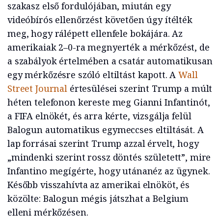
szakasz első fordulójában, miután egy
videóbírós ellenőrzést követően úgy ítélték
meg, hogy rálépett ellenfele bokájára. Az
amerikaiak 2–0-ra megnyerték a mérkőzést, de
a szabályok értelmében a csatár automatikusan
egy mérkőzésre szóló eltiltást kapott. A
Wall
Street Journal
értesülései szerint Trump a múlt
héten telefonon kereste meg Gianni Infantinót,
a FIFA elnökét, és arra kérte, vizsgálja felül
Balogun automatikus egymeccses eltiltását. A
lap forrásai szerint Trump azzal érvelt, hogy
„mindenki szerint rossz döntés született”, mire
Infantino megígérte, hogy utánanéz az ügynek.
Később visszahívta az amerikai elnököt, és
közölte: Balogun mégis játszhat a Belgium
elleni mérkőzésen.