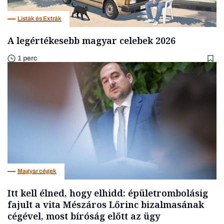
Listák és Extrák
A legértékesebb magyar celebek 2026
1 perc
Magyar cégek
Itt kell élned, hogy elhidd: épületrombolásig
fajult a vita Mészáros Lőrinc bizalmasának
cégével, most bíróság előtt az ügy