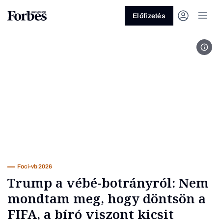
Előfizetés
Fotó
Vagy fedezze fel a következő
témákat
Üzlet
Pénz
Zöld
Legyél jobb!
Foci-vb 2026
Trump a vébé-botrányról: Nem
mondtam meg, hogy döntsön a
FIFA, a bíró viszont kicsit