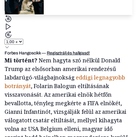
Forbes Hangoscikk
—
Regisztrálj és hallgasd!
Mi történt?
Nem hagyta szó nélkül Donald
Trump az elsősorban amerikai rendezésű
labdarúgó-világbajnokság
eddigi legnagyobb
botrányát
, Folarin Balogun eltiltásának
visszavonását. Az amerikai elnök hétfőn
bevallotta, tényleg megkérte a FIFA elnökét,
Gianni Infantinót, vizsgálják felül az amerikai
válogatott csatár eltiltását, mellyel kihagyta
volna az USA Belgium elleni, magyar idő