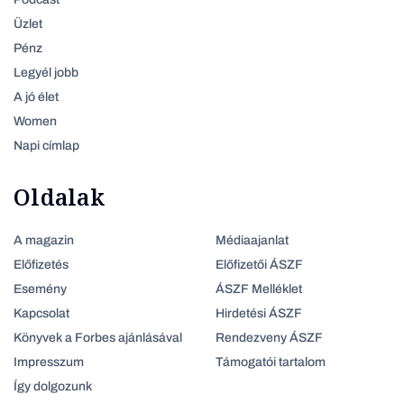
Üzlet
Pénz
Legyél jobb
A jó élet
Women
Napi címlap
Oldalak
A magazin
Médiaajanlat
Előfizetés
Előfizetői ÁSZF
Esemény
ÁSZF Melléklet
Kapcsolat
Hirdetési ÁSZF
Könyvek a Forbes ajánlásával
Rendezveny ÁSZF
Impresszum
Támogatói tartalom
Így dolgozunk