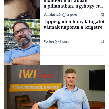
mondott már abban
a pillanatban, úgyhogy én
a legsarkosabb
Vaszkó Iván
4 perc
gondolataimat akartam
TÁMOGATÓI
Tippelj, idén hány látogatót
TARTALOM
kimondani
várnak naponta a Szigetre
Forbes
3 perc
Forbes-sztori
Kultúra