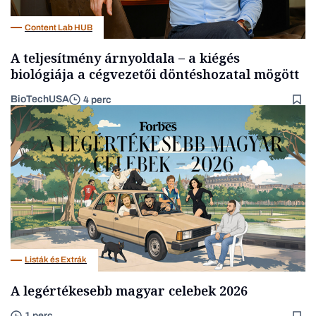
Content Lab HUB
A teljesítmény árnyoldala – a kiégés
biológiája a cégvezetői döntéshozatal mögött
BioTechUSA
4 perc
Listák és Extrák
A legértékesebb magyar celebek 2026
1 perc