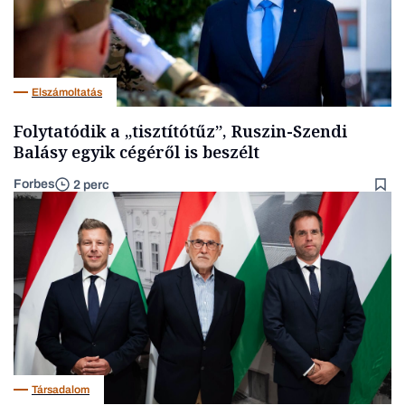
Elszámoltatás
Folytatódik a „tisztítótűz”, Ruszin-Szendi
Balásy egyik cégéről is beszélt
Forbes
2 perc
Társadalom