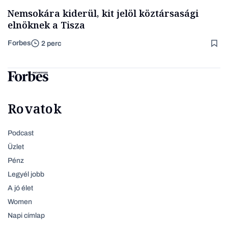
Nemsokára kiderül, kit jelöl köztársasági
elnöknek a Tisza
Forbes
2 perc
Rovatok
Podcast
Üzlet
Pénz
Legyél jobb
A jó élet
Women
Napi címlap