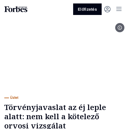
Előfizetés
Buda
Vagy fedezze fel a következő
témákat
Üzlet
Pénz
Zöld
Legyél jobb!
Üzlet
Törvényjavaslat az éj leple
alatt: nem kell a kötelező
orvosi vizsgálat