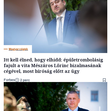
Magyar cégek
Itt kell élned, hogy elhidd: épületrombolásig
fajult a vita Mészáros Lőrinc bizalmasának
cégével, most bíróság előtt az ügy
Forbes
2 perc