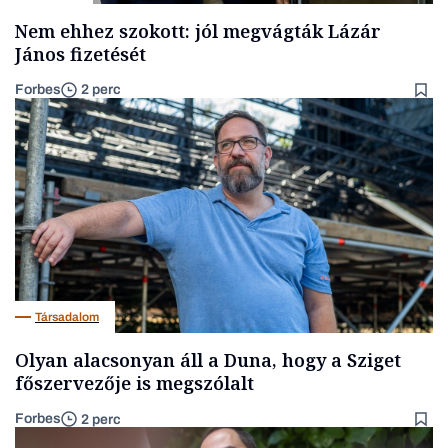
Nem ehhez szokott: jól megvágták Lázár
János fizetését
Forbes
2 perc
Társadalom
Olyan alacsonyan áll a Duna, hogy a Sziget
főszervezője is megszólalt
Forbes
2 perc