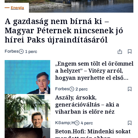
Energia
A gazdaság nem bírná ki –
Magyar Péternek nincsenek jó
hírei Paks újraindításáról
Forbes
1 perc
„Engem sem tölt el örömmel
a helyzet” – Vitézy arról,
hogyan nyerhette el első
tenderét Mészárosék cége a
Forbes
2 perc
Tisza-kormány alatt
Aszály, ársokk,
generációváltás – aki a
viharban is előre néz
K&amp;H
4 perc
Elszámoltatás
Beton.Hofi: Mindenki sokat