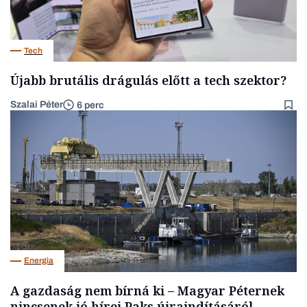
Tech
Újabb brutális drágulás előtt a tech szektor?
Szalai Péter
6 perc
Energia
A gazdaság nem bírná ki – Magyar Péternek
nincsenek jó hírei Paks újraindításáról