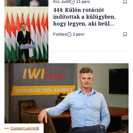
Kis Judit
11 perc
fűszersztori
TÁMOGATÓI
444: Külön rotációt
TARTALOM
indítottak a külügyben,
hogy legyen, aki beül
Szijjártó
Forbes
2 perc
sajtótájékoztatóira
Családi
vállalkozások
Politika
Content Lab HUB