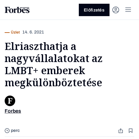
Előfizetés
14. 6. 2021
Üzlet
Elriaszthatja a
nagyvállalatokat az
LMBT+ emberek
megkülönböztetése
Vagy fedezze fel a következő
témákat
Üzlet
Pénz
Zöld
Legyél jobb!
Forbes
perc