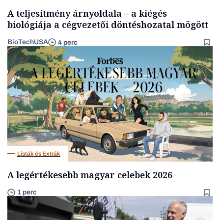
A teljesítmény árnyoldala – a kiégés
biológiája a cégvezetői döntéshozatal mögött
BioTechUSA
4 perc
Listák és Extrák
A legértékesebb magyar celebek 2026
1 perc