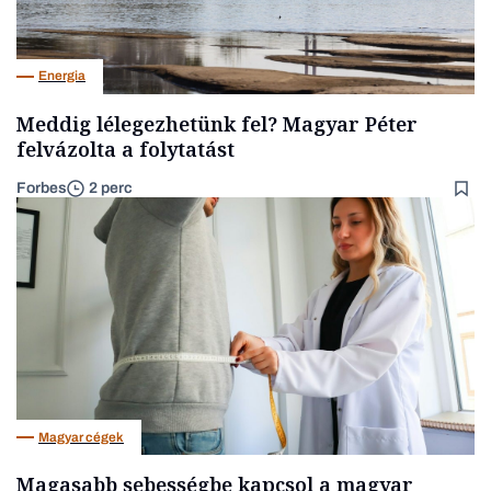
Energia
Meddig lélegezhetünk fel? Magyar Péter
felvázolta a folytatást
Forbes
2 perc
Magyar cégek
Magasabb sebességbe kapcsol a magyar