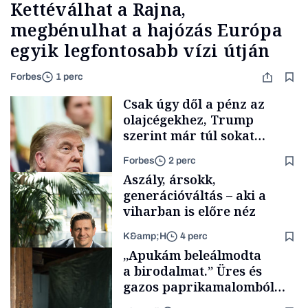
Kettéválhat a Rajna,
megbénulhat a hajózás Európa
egyik legfontosabb vízi útján
Forbes
1 perc
Csak úgy dől a pénz az
olajcégekhez, Trump
szerint már túl sokat
keresnek. Mi következhet?
Forbes
2 perc
Aszály, ársokk,
generációváltás – aki a
viharban is előre néz
K&amp;H
4 perc
Energia
„Apukám beleálmodta
a birodalmat.” Üres és
gazos paprikamalomból
lett az igazi családi