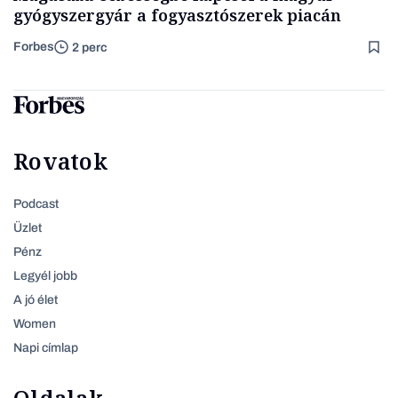
gyógyszergyár a fogyasztószerek piacán
Forbes
2 perc
Rovatok
Podcast
Üzlet
Pénz
Legyél jobb
A jó élet
Women
Napi címlap