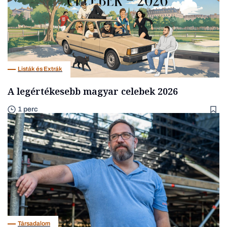
Listák és Extrák
A legértékesebb magyar celebek 2026
1 perc
Társadalom