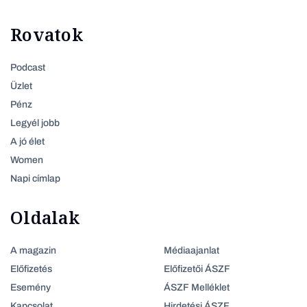
Rovatok
Podcast
Üzlet
Pénz
Legyél jobb
A jó élet
Women
Napi címlap
Oldalak
A magazin
Médiaajanlat
Előfizetés
Előfizetői ÁSZF
Esemény
ÁSZF Melléklet
Kapcsolat
Hirdetési ÁSZF