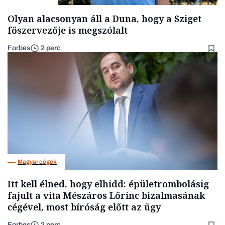
Olyan alacsonyan áll a Duna, hogy a Sziget
főszervezője is megszólalt
Forbes
2 perc
Magyar cégek
Itt kell élned, hogy elhidd: épületrombolásig
fajult a vita Mészáros Lőrinc bizalmasának
cégével, most bíróság előtt az ügy
Forbes
2 perc