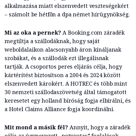
alkalmazása miatt elszenvedett veszteségekért
– számolt be hétfőn a dpa német hírügynökség.
Mi az oka a pernek?
A Booking.com záradék
megtiltja a szállodáknak, hogy saját
weboldalaikon alacsonyabb áron kínáljanak
szobákat, és a szállodák ezt illegálisnak
tartják. A csoportos peres eljárás célja, hogy
kártérítést biztosítson a 2004 és 2024 között
elszenvedett károkért. A HOTREC és több mint
30 nemzeti szállodaszövetség által támogatott
keresetet egy holland bíróság fogja elbírálni, és
a Hotel Claims Alliance fogja koordinálni.
Mit mond a másik fél?
Annyit, hogy a záradék
célja az úgynevezett „potyautas” foglalások