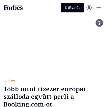
Előfizetés
Fot
Vagy fedezze fel a következő
témákat
Üzlet
Pénz
Zöld
Legyél jobb!
Üzlet
Több mint tízezer európai
szálloda együtt perli a
Booking.com-ot