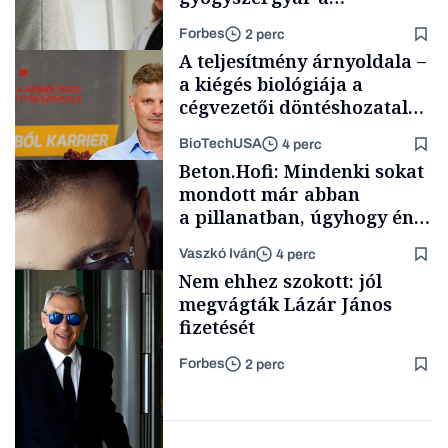
fogyasztószerek piacán
Forbes
2 perc
A teljesítmény árnyoldala –
a kiégés biológiája a
cégvezetői döntéshozatal
mögött
BioTechUSA
4 perc
Magyar cégek
Beton.Hofi: Mindenki sokat
mondott már abban
a pillanatban, úgyhogy én
a legsarkosabb
Vaszkó Iván
4 perc
gondolataimat akartam
Content Lab HUB
Nem ehhez szokott: jól
kimondani
megvágták Lázár János
fizetését
Forbes
2 perc
Forbes-sztori