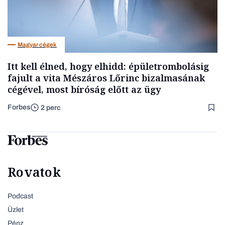
Magyar cégek
Itt kell élned, hogy elhidd: épületrombolásig
fajult a vita Mészáros Lőrinc bizalmasának
cégével, most bíróság előtt az ügy
Forbes
2 perc
Rovatok
Podcast
Üzlet
Pénz