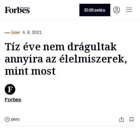
Előfizetés
4. 6. 2021
Üzlet
Tíz éve nem drágultak
annyira az élelmiszerek,
mint most
Vagy fedezze fel a következő
témákat
Forbes
Fotó: st
Üzlet
Pénz
Zöld
Legyél jobb!
perc