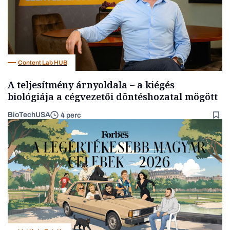
Content Lab HUB
A teljesítmény árnyoldala – a kiégés
biológiája a cégvezetői döntéshozatal mögött
BioTechUSA
4 perc