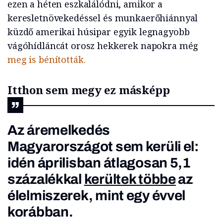
ezen a héten eszkalálódni, amikor a
keresletnövekedéssel és munkaerőhiánnyal
küzdő amerikai húsipar egyik legnagyobb
vágóhídláncát orosz hekkerek napokra még
meg is bénították.
Itthon sem megy ez másképp
Az áremelkedés
Magyarországot sem kerüli el:
idén áprilisban átlagosan 5,1
százalékkal
kerültek többe
az
élelmiszerek, mint egy évvel
korábban.