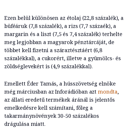
Ezen belül különösen az étolaj (22,8 százalék), a
büféáruk (7,8 százalék), a rizs (7,7 százaék), a
margarin és a liszt (7,5 és 7,4 százalék) terhelte
meg legjobban a magyarok pénztárcáját, de
többet kell fizetni a száraztésztáért (6,8
százalékkal), a cukorért, illetve a gyümölcs- és
zöldséglevekért is (4,9 százalékkal).
Emellett Éder Tamás, a hússzövetség elnöke
még márciusban az Inforádióban azt
mondta
,
az állati eredetű termékek áránál is jelentős
emelkedésre kell számítani, főleg a
takarmánynövények 30-50 százalékos
drágulása miatt.