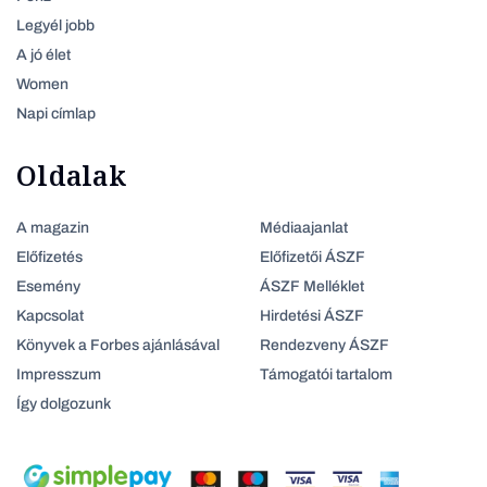
Legyél jobb
A jó élet
Women
Napi címlap
Oldalak
A magazin
Médiaajanlat
Előfizetés
Előfizetői ÁSZF
Esemény
ÁSZF Melléklet
Kapcsolat
Hirdetési ÁSZF
Könyvek a Forbes ajánlásával
Rendezveny ÁSZF
Impresszum
Támogatói tartalom
Így dolgozunk