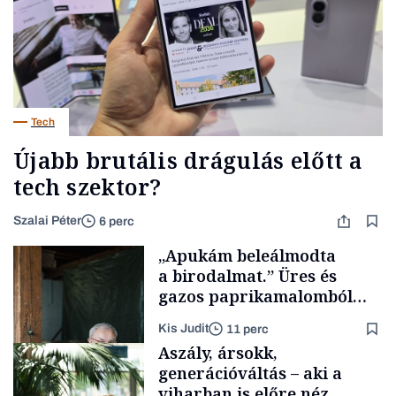
Tech
Újabb brutális drágulás előtt a
tech szektor?
Szalai Péter
6 perc
„Apukám beleálmodta
a birodalmat.” Üres és
gazos paprikamalomból
lett az igazi családi
Kis Judit
11 perc
fűszersztori
Aszály, ársokk,
generációváltás – aki a
viharban is előre néz