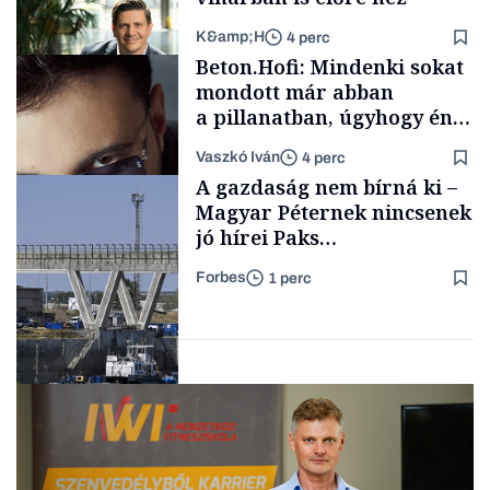
K&amp;H
4 perc
Családi
Beton.Hofi: Mindenki sokat
vállalkozások
mondott már abban
a pillanatban, úgyhogy én
a legsarkosabb
Vaszkó Iván
4 perc
gondolataimat akartam
TÁMOGATÓI
A gazdaság nem bírná ki –
TARTALOM
kimondani
Magyar Péternek nincsenek
jó hírei Paks
újraindításáról
Forbes
1 perc
Forbes-sztori
Energia