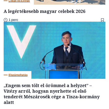
Listák és Extrák
A legértékesebb magyar celebek 2026
1 perc
Elszámoltatás
„Engem sem tölt el örömmel a helyzet” –
Vitézy arról, hogyan nyerhette el első
tenderét Mészárosék cége a Tisza-kormány
alatt