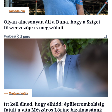
Társadalom
Olyan alacsonyan áll a Duna, hogy a Sziget
főszervezője is megszólalt
Forbes
2 perc
Magyar cégek
Itt kell élned, hogy elhidd: épületrombolásig
fajult a vita Mészáros Lőrinc bizalmasának