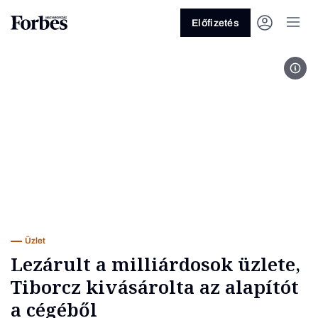
Előfizetés
Fotó
Vagy fedezze fel a következő
témákat
Üzlet
Pénz
Zöld
Legyél jobb!
Üzlet
Lezárult a milliárdosok üzlete,
Tiborcz kivásárolta az alapítót
a cégéből