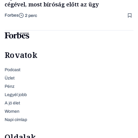
cégével, most bíróság előtt az ügy
Forbes
2 perc
Rovatok
Podcast
Üzlet
Pénz
Legyél jobb
A jó élet
Women
Napi címlap
Oldalak