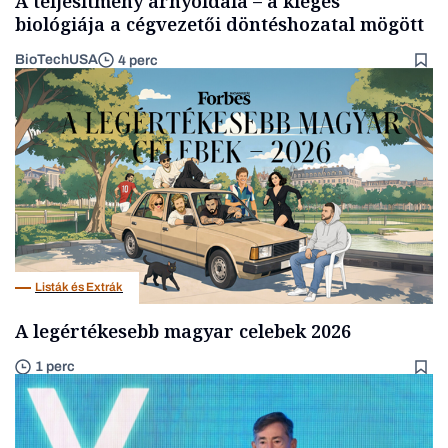
A teljesítmény árnyoldala – a kiégés
biológiája a cégvezetői döntéshozatal mögött
BioTechUSA
4 perc
Listák és Extrák
A legértékesebb magyar celebek 2026
1 perc