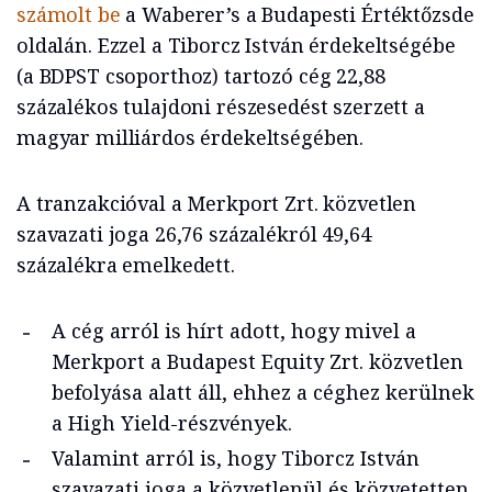
számolt be
a Waberer’s a Budapesti Értéktőzsde
oldalán. Ezzel a Tiborcz István érdekeltségébe
(a BDPST csoporthoz) tartozó cég 22,88
százalékos tulajdoni részesedést szerzett a
magyar milliárdos érdekeltségében.
A tranzakcióval a Merkport Zrt. közvetlen
szavazati joga 26,76 százalékról 49,64
százalékra emelkedett.
A cég arról is hírt adott, hogy mivel a
Merkport a Budapest Equity Zrt. közvetlen
befolyása alatt áll, ehhez a céghez kerülnek
a High Yield-részvények.
Valamint arról is, hogy Tiborcz István
szavazati joga a közvetlenül és közvetetten