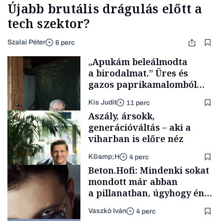
Újabb brutális drágulás előtt a
tech szektor?
Szalai Péter
6 perc
„Apukám beleálmodta
a birodalmat.” Üres és
gazos paprikamalomból
lett az igazi családi
Kis Judit
11 perc
fűszersztori
Aszály, ársokk,
generációváltás – aki a
viharban is előre néz
K&amp;H
4 perc
Családi
Beton.Hofi: Mindenki sokat
vállalkozások
mondott már abban
a pillanatban, úgyhogy én
a legsarkosabb
Vaszkó Iván
4 perc
gondolataimat akartam
TÁMOGATÓI