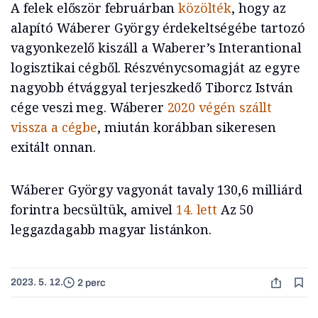
A felek először februárban
közölték
, hogy az
alapító Wáberer György érdekeltségébe tartozó
vagyonkezelő kiszáll a Waberer’s Interantional
logisztikai cégből. Részvénycsomagját az egyre
nagyobb étvággyal terjeszkedő Tiborcz István
cége veszi meg. Wáberer
2020 végén szállt
vissza a cégbe
, miután korábban sikeresen
exitált onnan.
Wáberer György vagyonát tavaly 130,6 milliárd
forintra becsültük, amivel
14. lett
Az 50
leggazdagabb magyar listánkon.
2023. 5. 12.
2 perc