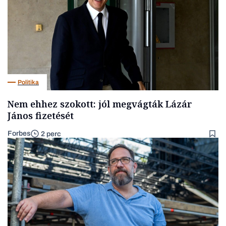
Politika
Nem ehhez szokott: jól megvágták Lázár
János fizetését
Forbes
2 perc