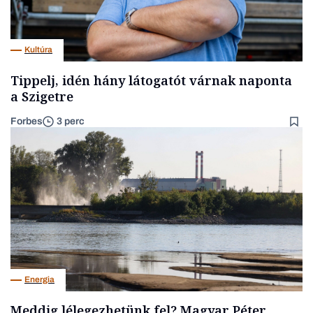
Kultúra
Tippelj, idén hány látogatót várnak naponta
a Szigetre
Forbes
3 perc
Energia
Meddig lélegezhetünk fel? Magyar Péter