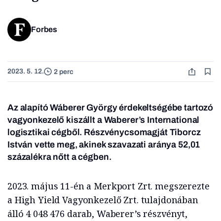
Forbes
2023. 5. 12.
2 perc
Az alapító Wáberer György érdekeltségébe tartozó
vagyonkezelő kiszállt a Waberer’s International
logisztikai cégből. Részvénycsomagját Tiborcz
István vette meg, akinek szavazati aránya 52,01
százalékra nőtt a cégben.
2023. május 11-én a Merkport Zrt. megszerezte
a High Yield Vagyonkezelő Zrt. tulajdonában
álló 4 048 476 darab, Waberer’s részvényt,