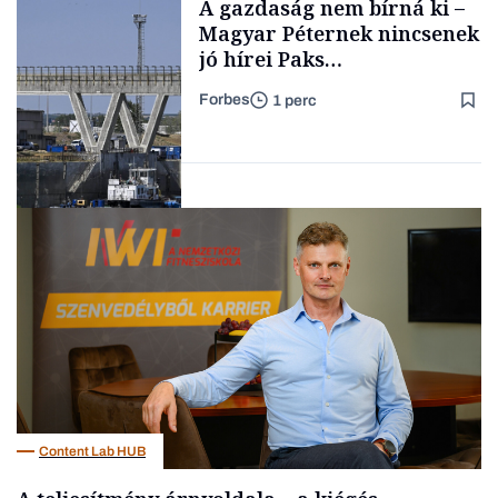
A gazdaság nem bírná ki –
TARTALOM
kimondani
Magyar Péternek nincsenek
jó hírei Paks
újraindításáról
Forbes
1 perc
Forbes-sztori
Energia
Content Lab HUB