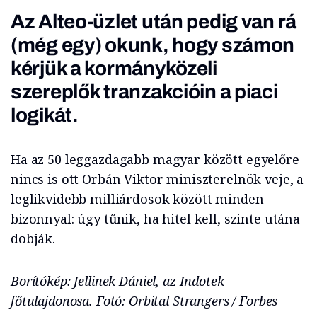
Az Alteo-üzlet után pedig van rá
(még egy) okunk, hogy számon
kérjük a kormányközeli
szereplők tranzakcióin a piaci
logikát.
Ha az 50 leggazdagabb magyar között egyelőre
nincs is ott Orbán Viktor miniszterelnök veje, a
leglikvidebb milliárdosok között minden
bizonnyal: úgy tűnik, ha hitel kell, szinte utána
dobják.
Borítókép: Jellinek Dániel, az Indotek
főtulajdonosa. Fotó: Orbital Strangers / Forbes