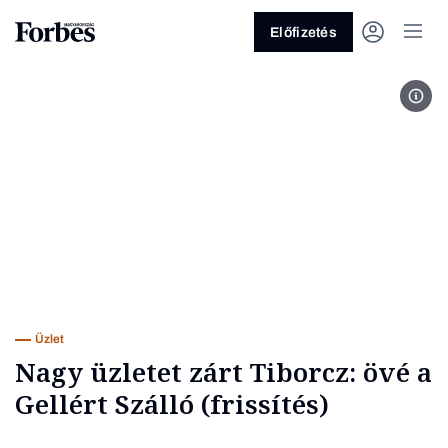
Előfizetés
Jell
Vagy fedezze fel a következő
témákat
Üzlet
Pénz
Zöld
Legyél jobb!
Üzlet
Nagy üzletet zárt Tiborcz: övé a
Gellért Szálló (frissítés)