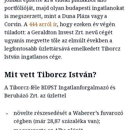
portfólióját, majd olyan budapesti ingatlanokat
is megszerzett, mint a Duna Pláza vagy a
Corvin. A
444 arról ír
, hogy ezeken év végén
túladott: a Geraldton Invest Zrt. nevű cégét
ugyanis megvette tőle az elmúlt években a
legfontosabb üzlettársává emelkedett Tiborcz
István ingatlanos cége.
Mit vett Tiborcz István?
A Tiborcz-féle BDPST Ingatlanforgalmazó és
Beruházó Zrt. az üzlettel
növelte részesedését a Waberer’s fuvarozó
cégben (már 28,87 százaléka van);