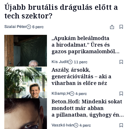
Újabb brutális drágulás előtt a
tech szektor?
Szalai Péter
6 perc
„Apukám beleálmodta
a birodalmat.” Üres és
gazos paprikamalomból
lett az igazi családi
Kis Judit
11 perc
fűszersztori
Aszály, ársokk,
generációváltás – aki a
viharban is előre néz
K&amp;H
4 perc
Családi
Beton.Hofi: Mindenki sokat
vállalkozások
mondott már abban
a pillanatban, úgyhogy én
a legsarkosabb
Vaszkó Iván
4 perc
gondolataimat akartam
TÁMOGATÓI