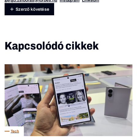
gergo.zsiboras@forbes.hu
Instagram
Linkedin
Szerző követése
Kapcsolódó cikkek
Tech