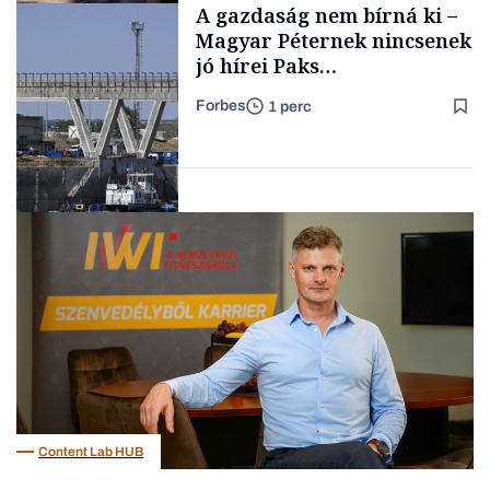
A gazdaság nem bírná ki –
TARTALOM
kimondani
Magyar Péternek nincsenek
jó hírei Paks
újraindításáról
Forbes
1 perc
Forbes-sztori
Energia
Content Lab HUB