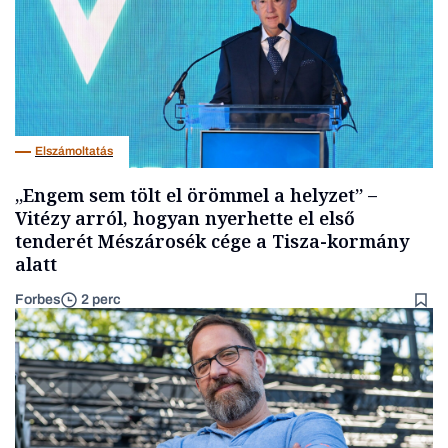
Elszámoltatás
„Engem sem tölt el örömmel a helyzet” –
Vitézy arról, hogyan nyerhette el első
tenderét Mészárosék cége a Tisza-kormány
alatt
Forbes
2 perc