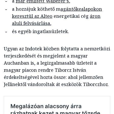
a
már említett Waberer’s,
a hozzájuk köthető m
agántőkealapokon
keresztül az Alteo
energetikai cég
áron
aluli felvásárlása
,
és egyéb ingatlanüzletek.
Ugyan az Indotek közben folytatta a nemzetközi
terjeszkedését és megjelent a magyar
Auchanban is, a legizgalmasabb üzleteit a
magyar piacon rendre Tiborcz István
érdekeltségével hozta össze: ahol jellemzően
Jellinektől vándoroltak át eszközök Tiborczhoz.