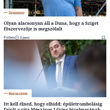
Társadalom
Olyan alacsonyan áll a Duna, hogy a Sziget
főszervezője is megszólalt
Forbes
2 perc
Magyar cégek
Itt kell élned, hogy elhidd: épületrombolásig
fajult a vita Mészáros Lőrinc bizalmasának