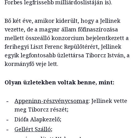
Forbes legfrissebb milliárdoslistáján is).
Bő két éve, amikor kiderült, hogy a Jellinek
vezette, de a magyar állam főfinaszírozása
mellett összeálló konzorcium bejelentkezett a
ferihegyi Liszt Ferenc Repülőtérért, Jellinek
egyik legfontosabb üzlettársa Tiborcz István, a
kormányfő veje lett.
Olyan üzletekben voltak benne, mint:
Appeninn-részvénycsomag
: Jellinek vette
meg Tiborcz részét;
Diófa Alapkezelő;
Gellért Szálló
;