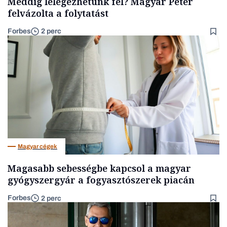
Meddig lélegezhetünk fel? Magyar Péter
felvázolta a folytatást
Forbes
2 perc
Magyar cégek
Magasabb sebességbe kapcsol a magyar
gyógyszergyár a fogyasztószerek piacán
Forbes
2 perc