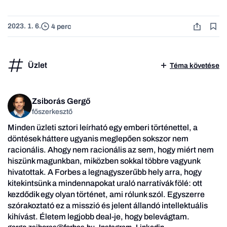
2023. 1. 6.
4 perc
Üzlet
Téma követése
Zsiborás Gergő
főszerkesztő
Minden üzleti sztori leírható egy emberi történettel, a
döntések háttere ugyanis meglepően sokszor nem
racionális. Ahogy nem racionális az sem, hogy miért nem
hiszünk magunkban, miközben sokkal többre vagyunk
hivatottak. A Forbes a legnagyszerűbb hely arra, hogy
kitekintsünk a mindennapokat uraló narratívák fölé: ott
kezdődik egy olyan történet, ami rólunk szól. Egyszerre
szórakoztató ez a misszió és jelent állandó intellektuális
kihívást. Életem legjobb deal-je, hogy belevágtam.