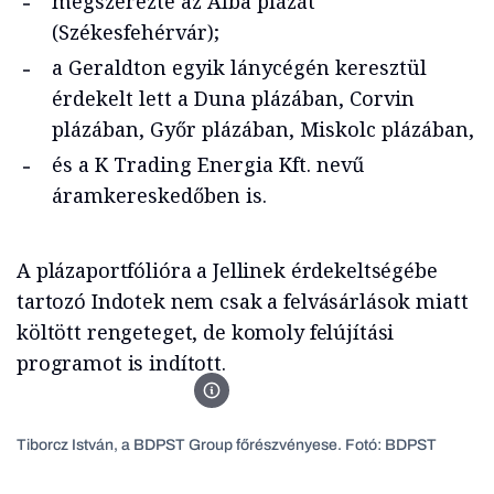
megszerezte az Alba plázát
(Székesfehérvár);
a Geraldton egyik lánycégén keresztül
érdekelt lett a Duna plázában, Corvin
plázában, Győr plázában, Miskolc plázában,
és a K Trading Energia Kft. nevű
áramkereskedőben is.
A plázaportfólióra a Jellinek érdekeltségébe
tartozó Indotek nem csak a felvásárlások miatt
költött rengeteget, de komoly felújítási
programot is indított.
BDPST Zrt.
Tiborcz István, a BDPST Group főrészvényese. Fotó: BDPST