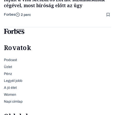
cégével, most bíróság előtt az ügy
Forbes
2 perc
Rovatok
Podcast
Üzlet
Pénz
Legyél jobb
A jó élet
Women
Napi címlap