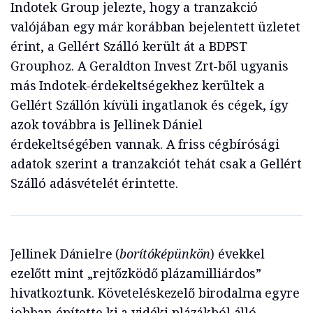
Indotek Group jelezte, hogy a tranzakció
valójában egy már korábban bejelentett üzletet
érint, a Gellért Szálló került át a BDPST
Grouphoz. A Geraldton Invest Zrt-ből ugyanis
más Indotek-érdekeltségekhez kerültek a
Gellért Szállón kívüli ingatlanok és cégek, így
azok továbbra is Jellinek Dániel
érdekeltségében vannak. A friss cégbírósági
adatok szerint a tranzakciót tehát csak a Gellért
Szálló adásvételét érintette.
Jellinek Dánielre (
borítóképünkön
) évekkel
ezelőtt mint „rejtőzködő plázamilliárdos”
hivatkoztunk. Követeléskezelő birodalma egyre
jobban építette ki a vidéki plázákból álló