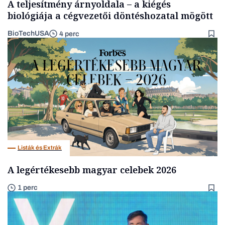
A teljesítmény árnyoldala – a kiégés
biológiája a cégvezetői döntéshozatal mögött
BioTechUSA
4 perc
Listák és Extrák
A legértékesebb magyar celebek 2026
1 perc