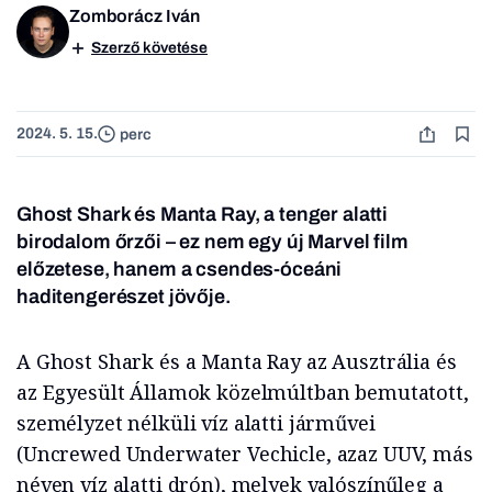
Zomborácz Iván
Szerző követése
2024. 5. 15.
perc
Ghost Shark és Manta Ray, a tenger alatti
birodalom őrzői – ez nem egy új Marvel film
előzetese, hanem a csendes-óceáni
haditengerészet jövője.
A Ghost Shark és a Manta Ray az Ausztrália és
az Egyesült Államok közelmúltban bemutatott,
személyzet nélküli víz alatti járművei
(Uncrewed Underwater Vechicle, azaz UUV, más
néven víz alatti drón), melyek valószínűleg a