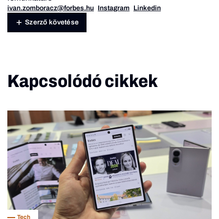
ivan.zomboracz@forbes.hu
Instagram
Linkedin
Szerző követése
Kapcsolódó cikkek
Tech