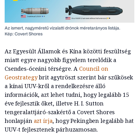
Az ismert, nagyméretű vízalatti drónok méretarányos listája.
Kép: Covert Shores
Az Egyesült Államok és Kína közötti feszültség
miatt egyre nagyobb figyelem terelődik a
Csendes-óceáni térségre. A
Council on
Geostrategy
brit agytröszt szerint bár szűkösek
a kínai UUV-kről a rendelkezésre álló
információk, azt lehet tudni, hogy legalább 15
éve fejlesztik őket, illetve H. I. Sutton
tengeralattjáró-szakértő a Covert Shores
honlapján
azt írja
, hogy Pekingben legalább hat
UUV-t fejlesztenek párhuzamosan.