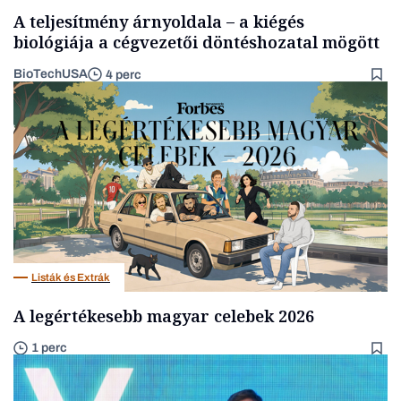
A teljesítmény árnyoldala – a kiégés
biológiája a cégvezetői döntéshozatal mögött
BioTechUSA
4 perc
Listák és Extrák
A legértékesebb magyar celebek 2026
1 perc