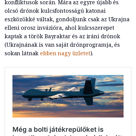
konfliktusok során. Mára az egyre újabb és
olcsó drónok kulcsfontosságú katonai
eszközökké váltak, gondoljunk csak az Ukrajna
elleni orosz invázióra, ahol kulcsszerepet
kaptak a török Bayraktar és az iráni drónok
(Ukrajnának is van saját drónprogramja, és
sokan látnak
ebben nagy üzletet
).