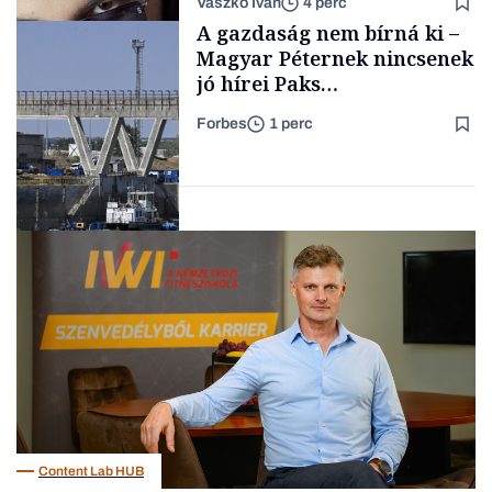
Vaszkó Iván
4 perc
gondolataimat akartam
TÁMOGATÓI
A gazdaság nem bírná ki –
TARTALOM
kimondani
Magyar Péternek nincsenek
jó hírei Paks
újraindításáról
Forbes
1 perc
Forbes-sztori
Energia
Content Lab HUB