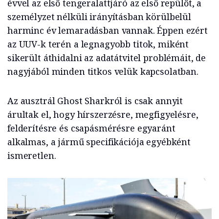
évvel az első tengeralattjáró az első repülőt, a
személyzet nélküli irányításban körülbelül
harminc év lemaradásban vannak. Éppen ezért
az UUV-k terén a legnagyobb titok, miként
sikerült áthidalni az adatátvitel problémáit, de
nagyjából minden titkos velük kapcsolatban.
Az ausztrál Ghost Sharkról is csak annyit
árultak el, hogy hírszerzésre, megfigyelésre,
felderítésre és csapásmérésre egyaránt
alkalmas, a jármű specifikációja egyébként
ismeretlen.