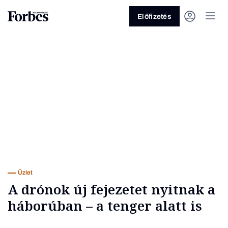
Előfizetés
Vagy fedezze fel a következő
témákat
Üzlet
Pénz
Zöld
Legyél jobb!
Üzlet
A drónok új fejezetet nyitnak a
háborúban – a tenger alatt is