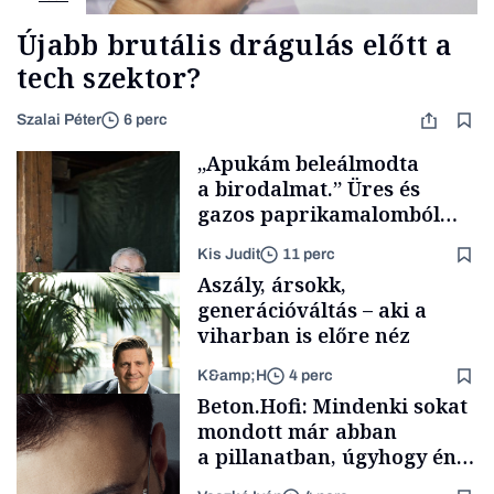
Újabb brutális drágulás előtt a
tech szektor?
Szalai Péter
6 perc
„Apukám beleálmodta
a birodalmat.” Üres és
gazos paprikamalomból
lett az igazi családi
Kis Judit
11 perc
fűszersztori
Aszály, ársokk,
generációváltás – aki a
viharban is előre néz
K&amp;H
4 perc
Családi
Beton.Hofi: Mindenki sokat
vállalkozások
mondott már abban
a pillanatban, úgyhogy én
a legsarkosabb