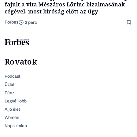
fajult a vita Mészáros Lőrinc bizalmasának
cégével, most bíróság előtt az ügy
Forbes
2 perc
Rovatok
Podcast
Üzlet
Pénz
Legyél jobb
A jó élet
Women
Napi címlap