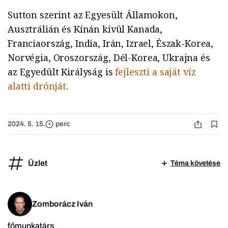
Sutton szerint az Egyesült Államokon,
Ausztrálián és Kínán kívül Kanada,
Franciaország, India, Irán, Izrael, Észak-Korea,
Norvégia, Oroszország, Dél-Korea, Ukrajna és
az Egyedült Királyság is
fejleszti a saját víz
alatti drónját
.
2024. 5. 15.
perc
Üzlet
Téma követése
Zomborácz Iván
főmunkatárs