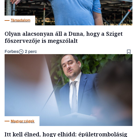
Társadalom
Olyan alacsonyan áll a Duna, hogy a Sziget
főszervezője is megszólalt
Forbes
2 perc
Magyar cégek
Itt kell élned, hogy elhidd: épületrombolásig