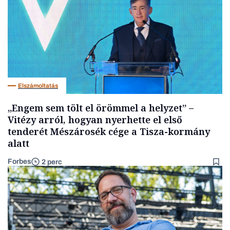
Elszámoltatás
„Engem sem tölt el örömmel a helyzet” –
Vitézy arról, hogyan nyerhette el első
tenderét Mészárosék cége a Tisza-kormány
alatt
Forbes
2 perc