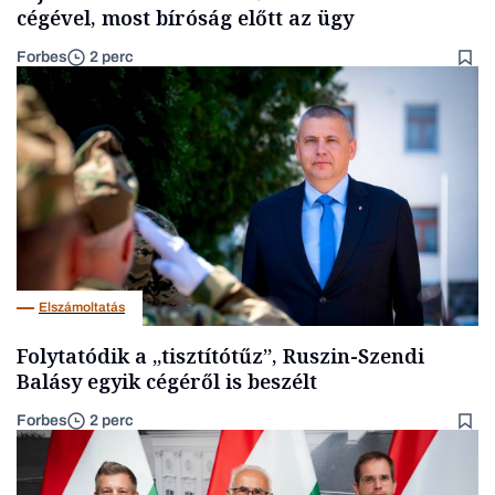
cégével, most bíróság előtt az ügy
Forbes
2 perc
Elszámoltatás
Folytatódik a „tisztítótűz”, Ruszin-Szendi
Balásy egyik cégéről is beszélt
Forbes
2 perc