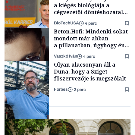
a kiégés biológiája a
cégvezetői döntéshozatal
mögött
BioTechUSA
4 perc
Politika
Beton.Hofi: Mindenki sokat
mondott már abban
a pillanatban, úgyhogy én
a legsarkosabb
Vaszkó Iván
4 perc
gondolataimat akartam
Content Lab HUB
Olyan alacsonyan áll a
kimondani
Duna, hogy a Sziget
főszervezője is megszólalt
Forbes
2 perc
Forbes-sztori
Társadalom