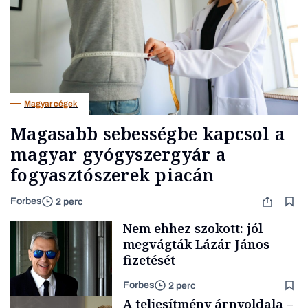
Magyar cégek
Magasabb sebességbe kapcsol a
magyar gyógyszergyár a
fogyasztószerek piacán
Forbes
2 perc
Nem ehhez szokott: jól
megvágták Lázár János
fizetését
Forbes
2 perc
A teljesítmény árnyoldala –