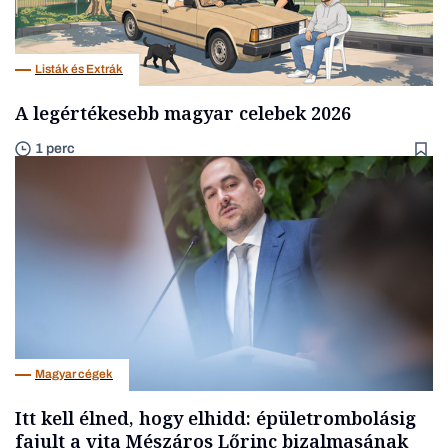
Listák és Extrák
A legértékesebb magyar celebek 2026
1 perc
Magyar cégek
Itt kell élned, hogy elhidd: épületrombolásig
fajult a vita Mészáros Lőrinc bizalmasának