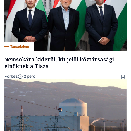
Társadalom
Nemsokára kiderül, kit jelöl köztársasági
elnöknek a Tisza
Forbes
2 perc