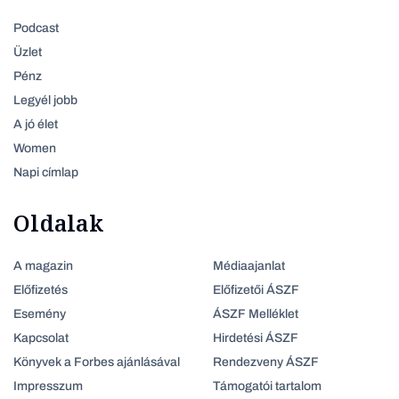
Podcast
Üzlet
Pénz
Legyél jobb
A jó élet
Women
Napi címlap
Oldalak
A magazin
Médiaajanlat
Előfizetés
Előfizetői ÁSZF
Esemény
ÁSZF Melléklet
Kapcsolat
Hirdetési ÁSZF
Könyvek a Forbes ajánlásával
Rendezveny ÁSZF
Impresszum
Támogatói tartalom