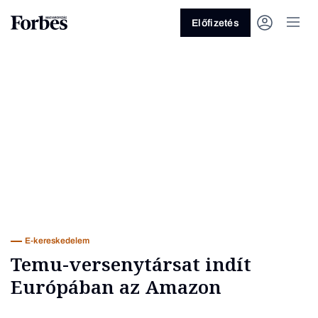
Előfizetés
Vagy fedezze fel a következő
témákat
Üzlet
Pénz
Zöld
Legyél jobb!
E-kereskedelem
Temu-versenytársat indít
Európában az Amazon