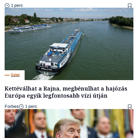
1 perc
Üzlet
Kettéválhat a Rajna, megbénulhat a hajózás
Európa egyik legfontosabb vízi útján
Forbes
1 perc