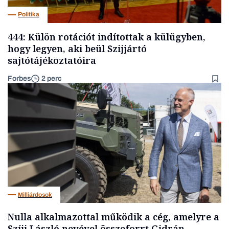
Politika
444: Külön rotációt indítottak a külügyben,
hogy legyen, aki beül Szijjártó
sajtótájékoztatóira
Forbes
2 perc
Milliárdosok
Nulla alkalmazottal működik a cég, amelyre a
Szíjj László nevével összeforrt Gidrán-