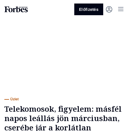
Előfizetés
Vagy fedezze fel a következő
témákat
Üzlet
Pénz
Zöld
Legyél jobb!
Üzlet
Telekomosok, figyelem: másfél
napos leállás jön márciusban,
cserébe jár a korlátlan