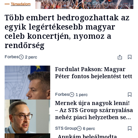
Társadalom
Több embert bedrogozhattak az
egyik legértékesebb magyar
celeb koncertjén, nyomoz a
rendőrség
Forbes
2 perc
Fordulat Pakson: Magyar
Péter fontos bejelentést tett
Forbes
1 perc
Mernek újra nagyok lenni!
– Az STS Group szárnyalása
nehéz piaci helyzetben sem
lassult
STS Group
6 perc
Energia
„Apukám beleálmodta