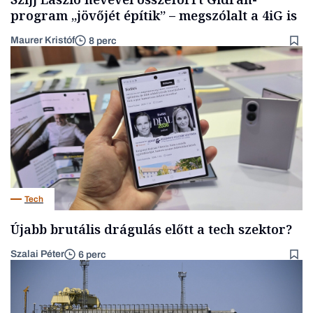
program „jövőjét építik” – megszólalt a 4iG is
Maurer Kristóf
8 perc
Tech
Újabb brutális drágulás előtt a tech szektor?
Szalai Péter
6 perc