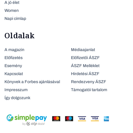
A jó élet
Women
Napi címlap
Oldalak
A magazin
Médiaajanlat
Előfizetés
Előfizetői ÁSZF
Esemény
ÁSZF Melléklet
Kapcsolat
Hirdetési ÁSZF
Könyvek a Forbes ajánlásával
Rendezveny ÁSZF
Impresszum
Támogatói tartalom
Így dolgozunk