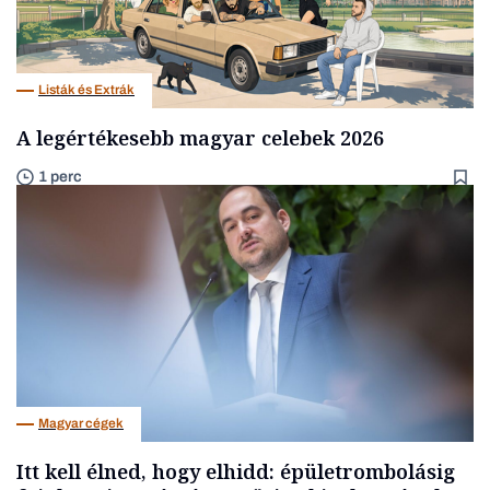
Listák és Extrák
A legértékesebb magyar celebek 2026
1 perc
Magyar cégek
Itt kell élned, hogy elhidd: épületrombolásig