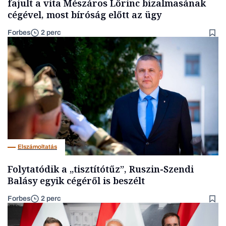
fajult a vita Mészáros Lőrinc bizalmasának
cégével, most bíróság előtt az ügy
Forbes
2 perc
Elszámoltatás
Folytatódik a „tisztítótűz”, Ruszin-Szendi
Balásy egyik cégéről is beszélt
Forbes
2 perc