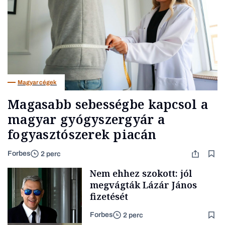
Magyar cégek
Magasabb sebességbe kapcsol a
magyar gyógyszergyár a
fogyasztószerek piacán
Forbes
2 perc
Nem ehhez szokott: jól
megvágták Lázár János
fizetését
Forbes
2 perc