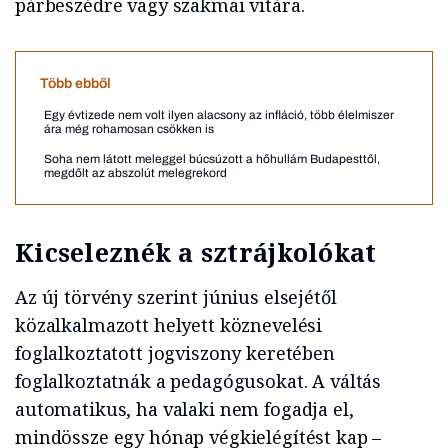
párbeszédre vagy szakmai vitára.
Több ebből
Egy évtizede nem volt ilyen alacsony az infláció, több élelmiszer
ára még rohamosan csökken is
Soha nem látott meleggel búcsúzott a hőhullám Budapesttől,
megdőlt az abszolút melegrekord
Kicseleznék a sztrájkolókat
Az új törvény szerint június elsejétől
közalkalmazott helyett köznevelési
foglalkoztatott jogviszony keretében
foglalkoztatnák a pedagógusokat. A váltás
automatikus, ha valaki nem fogadja el,
mindössze egy hónap végkielégítést kap –