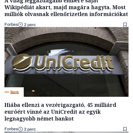
A világ leggazdagabb embere saját
Wikipédiát akart, majd magára hagyta. Most
milliók olvasnak ellenőrizetlen információkat
Forbes
2 perc
Bank
Hiába ellenzi a vezérigazgató, 45 milliárd
euróért vinné az UniCredit az egyik
legnagyobb német bankot
Forbes
2 perc