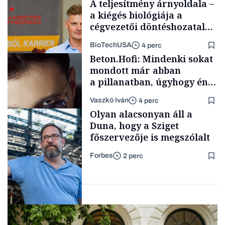
A teljesítmény árnyoldala –
a kiégés biológiája a
cégvezetői döntéshozatal
mögött
BioTechUSA
4 perc
Politika
Beton.Hofi: Mindenki sokat
mondott már abban
a pillanatban, úgyhogy én
a legsarkosabb
Vaszkó Iván
4 perc
gondolataimat akartam
Content Lab HUB
Olyan alacsonyan áll a
kimondani
Duna, hogy a Sziget
főszervezője is megszólalt
Forbes
2 perc
Forbes-sztori
Társadalom