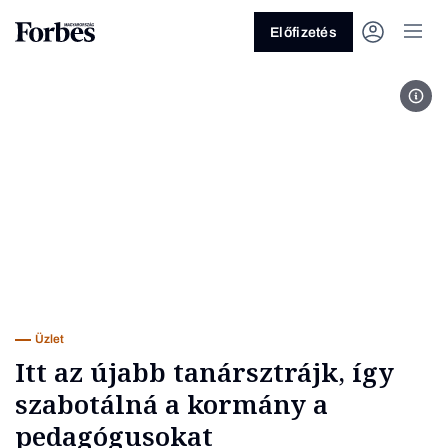
Előfizetés
Buda
Vagy fedezze fel a következő
témákat
Üzlet
Pénz
Zöld
Legyél jobb!
Üzlet
Itt az újabb tanársztrájk, így
szabotálná a kormány a
pedagógusokat