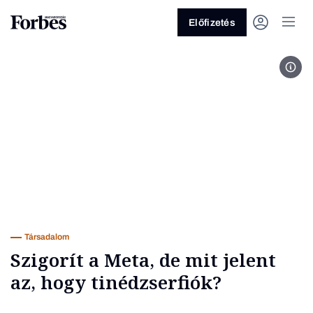
Előfizetés
Fot
Vagy fedezze fel a következő
témákat
Üzlet
Pénz
Zöld
Legyél jobb!
Társadalom
Szigorít a Meta, de mit jelent
az, hogy tinédzserfiók?