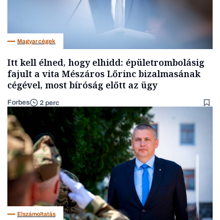
Magyar cégek
Itt kell élned, hogy elhidd: épületrombolásig
fajult a vita Mészáros Lőrinc bizalmasának
cégével, most bíróság előtt az ügy
Forbes
2 perc
Elszámoltatás