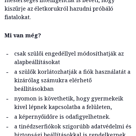
mesterséges intelligenciát is beveti, hogy
kiszűrje az életkorukról hazudni próbáló
fiatalokat.
Mi van még?
csak szülői engedéllyel módosíthatják az
alapbeállításokat
a szülők korlátozhatják a fiók használatát a
kizárólag számukra elérhető
beállításokban
nyomon is követhetik, hogy gyermekeik
kivel lépnek kapcsolatba a felületen,
a képernyőidőre is odafigyelhetnek.
a tinédzserfiókok szigorúbb adatvédelmi és
biztonsági beállításokkal is rendelkeznek,