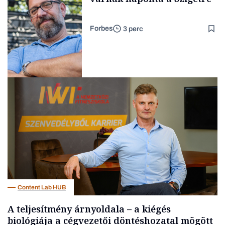
Forbes
3 perc
Forbes-sztori
Kultúra
Content Lab HUB
A teljesítmény árnyoldala – a kiégés
biológiája a cégvezetői döntéshozatal mögött