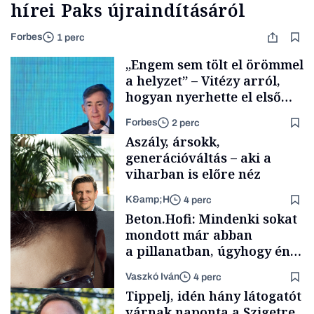
hírei Paks újraindításáról
Forbes
1 perc
„Engem sem tölt el örömmel
a helyzet” – Vitézy arról,
hogyan nyerhette el első
tenderét Mészárosék cége a
Forbes
2 perc
Tisza-kormány alatt
Aszály, ársokk,
generációváltás – aki a
viharban is előre néz
K&amp;H
4 perc
Elszámoltatás
Beton.Hofi: Mindenki sokat
mondott már abban
a pillanatban, úgyhogy én
a legsarkosabb
Vaszkó Iván
4 perc
gondolataimat akartam
TÁMOGATÓI
Tippelj, idén hány látogatót
TARTALOM
kimondani
várnak naponta a Szigetre