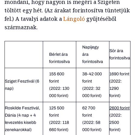
mondani, hogy nagyon is megéri a Szigeten
töltött egy hét. (Az árakat forintosítva tüntetjük
fel.) A tavalyi adatok a
Lángoló
gyűjtéséből
származnak.
Napijegy
Sör ára
Bérlet ára
ára
forintosítva
forintosítva
forintosítva
155 600
38-42 000
1690 forint
Sziget Fesztivál (6
forint
forint
(2022:
nap)
(2022: 130
(2022: 32
1290
000 forint)
000 forint)
forint)
Roskilde Fesztivál,
125 500
62 700
2600 forint
Dánia (4 nap + 4
forint
forint
(2022:
levezetés kisebb
(2022: 118
(2022: 58
2500
zenekarokkal)
660 forint)
000 forint)
forint)