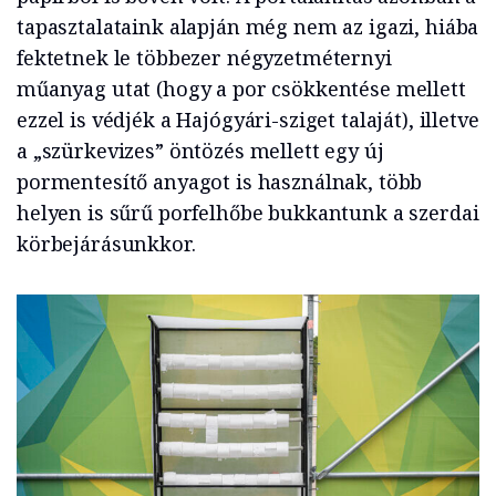
tapasztalataink alapján még nem az igazi, hiába
fektetnek le többezer négyzetméternyi
műanyag utat (hogy a por csökkentése mellett
ezzel is védjék a Hajógyári-sziget talaját), illetve
a „szürkevizes” öntözés mellett egy új
pormentesítő anyagot is használnak, több
helyen is sűrű porfelhőbe bukkantunk a szerdai
körbejárásunkkor.