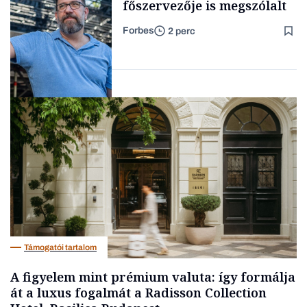
főszervezője is megszólalt
Forbes
2 perc
Forbes-sztori
Társadalom
Támogatói tartalom
A figyelem mint prémium valuta: így formálja
át a luxus fogalmát a Radisson Collection