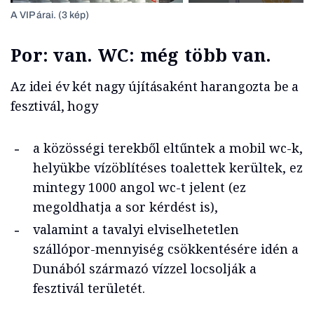
A VIP árai. (3 kép)
Por: van. WC: még több van.
Az idei év két nagy újításaként harangozta be a
fesztivál, hogy
a közösségi terekből eltűntek a mobil wc-k,
helyükbe vízöblítéses toalettek kerültek, ez
mintegy 1000 angol wc-t jelent (ez
megoldhatja a sor kérdést is),
valamint a tavalyi elviselhetetlen
szállópor-mennyiség csökkentésére idén a
Dunából származó vízzel locsolják a
fesztivál területét.