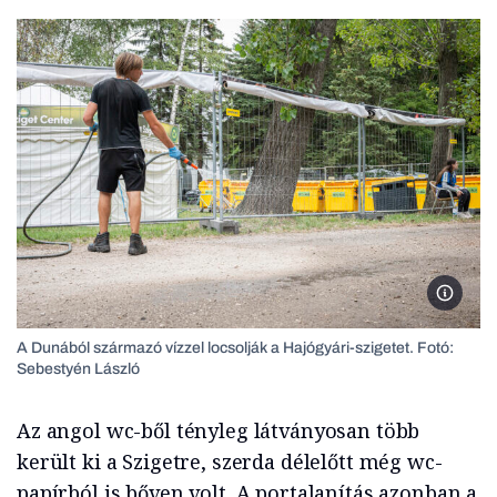
A Dunáb
A Dunából származó vízzel locsolják a Hajógyári-szigetet. Fotó:
Sebestyén László
Az angol wc-ből tényleg látványosan több
került ki a Szigetre, szerda délelőtt még wc-
papírból is bőven volt. A portalanítás azonban a