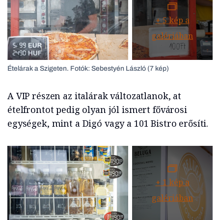
+
5
kép a
galériában
Ételárak a Szigeten. Fotók: Sebestyén László (7 kép)
A VIP részen az italárak változatlanok, at
ételfrontot pedig olyan jól ismert fővárosi
egységek, mint a Digó vagy a 101 Bistro erősíti.
+
1
kép a
galériában