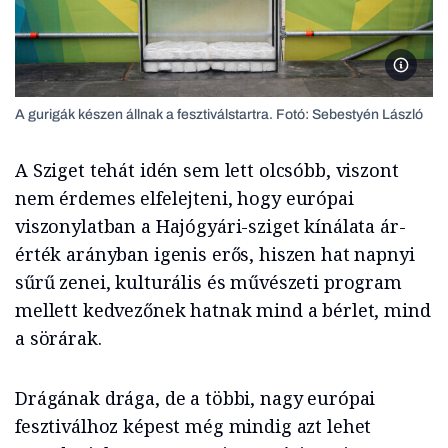
A gurigá
A gurigák készen állnak a fesztiválstartra. Fotó: Sebestyén László
A Sziget tehát idén sem lett olcsóbb, viszont
nem érdemes elfelejteni, hogy európai
viszonylatban a Hajógyári-sziget kínálata ár-
érték arányban igenis erős, hiszen hat napnyi
sűrű zenei, kulturális és művészeti program
mellett kedvezőnek hatnak mind a bérlet, mind
a sörárak.
Drágának drága, de a többi, nagy európai
fesztiválhoz képest még mindig azt lehet