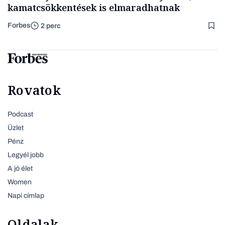
kamatcsökkentések is elmaradhatnak
Forbes
2 perc
Rovatok
Podcast
Üzlet
Pénz
Legyél jobb
A jó élet
Women
Napi címlap
Oldalak