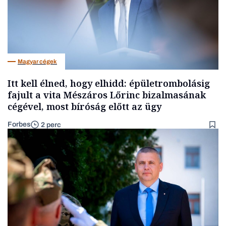
Magyar cégek
Itt kell élned, hogy elhidd: épületrombolásig
fajult a vita Mészáros Lőrinc bizalmasának
cégével, most bíróság előtt az ügy
Forbes
2 perc