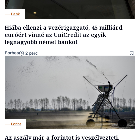
Bank
Hiába ellenzi a vezérigazgató, 45 milliárd
euróért vinné az UniCredit az egyik
legnagyobb német bankot
Forbes
2 perc
Forint
Az aszály már a forintot is veszélyezteti,