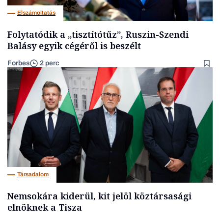
Elszámoltatás
Folytatódik a „tisztítótűz”, Ruszin-Szendi
Balásy egyik cégéről is beszélt
Forbes
2 perc
Társadalom
Nemsokára kiderül, kit jelöl köztársasági
elnöknek a Tisza