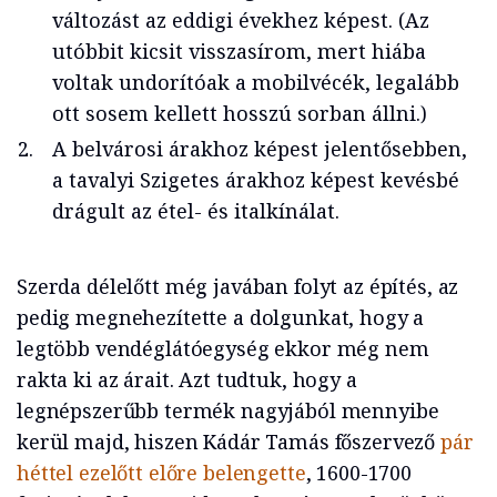
változást az eddigi évekhez képest. (Az
utóbbit kicsit visszasírom, mert hiába
voltak undorítóak a mobilvécék, legalább
ott sosem kellett hosszú sorban állni.)
A belvárosi árakhoz képest jelentősebben,
a tavalyi Szigetes árakhoz képest kevésbé
drágult az étel- és italkínálat.
Szerda délelőtt még javában folyt az építés, az
pedig megnehezítette a dolgunkat, hogy a
legtöbb vendéglátóegység ekkor még nem
rakta ki az árait. Azt tudtuk, hogy a
legnépszerűbb termék nagyjából mennyibe
kerül majd, hiszen Kádár Tamás főszervező
pár
héttel ezelőtt előre belengette
, 1600-1700