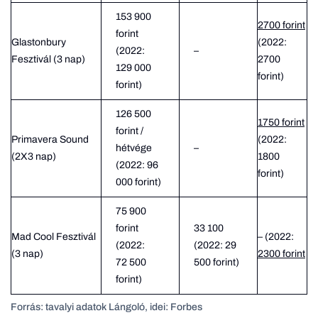
153 900
2700 forint
forint
Glastonbury
(2022:
(2022:
–
Fesztivál (3 nap)
2700
129 000
forint)
forint)
126 500
1750 forint
forint /
Primavera Sound
(2022:
hétvége
–
(2X3 nap)
1800
(2022: 96
forint)
000 forint)
75 900
forint
33 100
Mad Cool Fesztivál
– (2022:
(2022:
(2022: 29
(3 nap)
2300 forint
72 500
500 forint)
forint)
Forrás: tavalyi adatok Lángoló, idei: Forbes