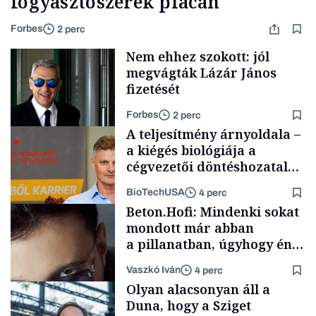
fogyasztószerek piacán
Forbes
2 perc
Nem ehhez szokott: jól
megvágták Lázár János
fizetését
Forbes
2 perc
A teljesítmény árnyoldala –
a kiégés biológiája a
cégvezetői döntéshozatal
mögött
BioTechUSA
4 perc
Politika
Beton.Hofi: Mindenki sokat
mondott már abban
a pillanatban, úgyhogy én
a legsarkosabb
Vaszkó Iván
4 perc
gondolataimat akartam
Content Lab HUB
Olyan alacsonyan áll a
kimondani
Duna, hogy a Sziget