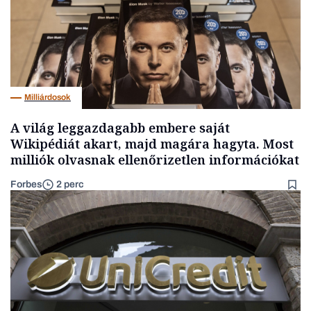
Milliárdosok
A világ leggazdagabb embere saját
Wikipédiát akart, majd magára hagyta. Most
milliók olvasnak ellenőrizetlen információkat
Forbes
2 perc