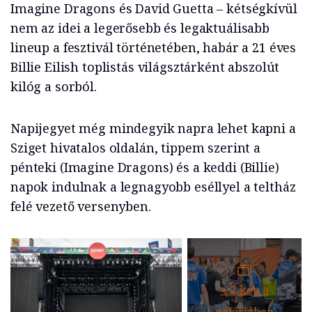
Imagine Dragons és David Guetta – kétségkívül
nem az idei a legerősebb és legaktuálisabb
lineup a fesztivál történetében, habár a 21 éves
Billie Eilish toplistás világsztárként abszolút
kilóg a sorból.
Napijegyet még mindegyik napra lehet kapni a
Sziget hivatalos oldalán, tippem szerint a
pénteki (Imagine Dragons) és a keddi (Billie)
napok indulnak a legnagyobb eséllyel a teltház
felé vezető versenyben.
+
2
kép a
galériában