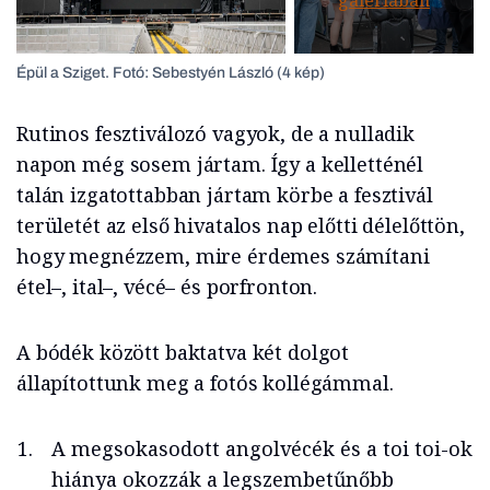
Épül a Sziget. Fotó: Sebestyén László (4 kép)
Rutinos fesztiválozó vagyok, de a nulladik
napon még sosem jártam. Így a kelletténél
talán izgatottabban jártam körbe a fesztivál
területét az első hivatalos nap előtti délelőttön,
hogy megnézzem, mire érdemes számítani
étel–, ital–, vécé– és porfronton.
A bódék között baktatva két dolgot
állapítottunk meg a fotós kollégámmal.
A megsokasodott angolvécék és a toi toi-ok
hiánya okozzák a legszembetűnőbb