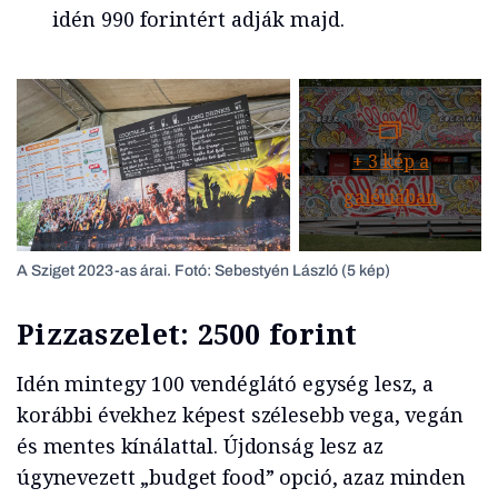
idén 990 forintért adják majd.
+
3
kép a
galériában
A Sziget 2023-as árai. Fotó: Sebestyén László (5 kép)
Pizzaszelet: 2500 forint
Idén mintegy 100 vendéglátó egység lesz, a
korábbi évekhez képest szélesebb vega, vegán
és mentes kínálattal. Újdonság lesz az
úgynevezett „budget food” opció, azaz minden