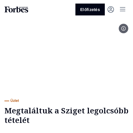
Előfizetés
Seb
Vagy fedezze fel a következő
témákat
Üzlet
Pénz
Zöld
Legyél jobb!
Üzlet
Megtaláltuk a Sziget legolcsóbb
tételét