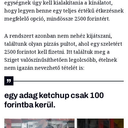
egységnek úgy kell kialakítania a kínálatot,
hogy legyen benne egy teljes értékű étkezésnek
megfelelő opció, mindössze 2500 forintért.
A rendszert azonban nem nehéz kijátszani,
találtunk olyan pizzás pultot, ahol egy szeletért
2500 forintot kell fizetni. Itt találtuk meg a
Sziget valószínűsíthetően legolcsóbb, ételnek
nem igazán nevezhető tételét is:
egy adag ketchup csak 100
forintba kerül.