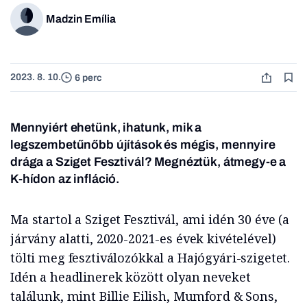
Madzin Emília
2023. 8. 10.
6 perc
Mennyiért ehetünk, ihatunk, mik a
legszembetűnőbb újítások és mégis, mennyire
drága a Sziget Fesztivál? Megnéztük, átmegy-e a
K-hídon az infláció.
Ma startol a Sziget Fesztivál, ami idén 30 éve (a
járvány alatti, 2020-2021-es évek kivételével)
tölti meg fesztiválozókkal a Hajógyári-szigetet.
Idén a headlinerek között olyan neveket
találunk, mint Billie Eilish, Mumford & Sons,