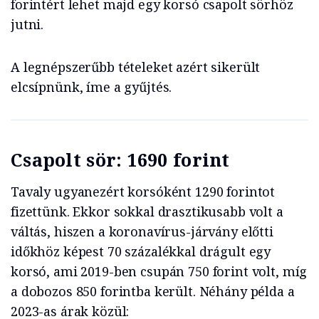
forintért lehet majd egy korsó csapolt sörhöz
jutni.
A legnépszerűbb tételeket azért sikerült
elcsípnünk, íme a gyűjtés.
Csapolt sör: 1690 forint
Tavaly ugyanezért korsóként 1290 forintot
fizettünk. Ekkor sokkal drasztikusabb volt a
váltás, hiszen a koronavírus-járvány előtti
időkhöz képest 70 százalékkal drágult egy
korsó, ami 2019-ben csupán 750 forint volt, míg
a dobozos 850 forintba került. Néhány példa a
2023-as árak közül: