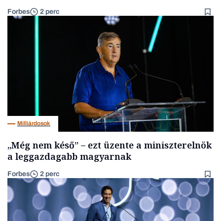
Forbes
2 perc
Milliárdosok
„Még nem késő” – ezt üzente a miniszterelnök
a leggazdagabb magyarnak
Forbes
2 perc