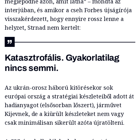
meglepődne azon, amit látna” – mondta az
interjúban, és amikor a cseh Forbes újságírója
visszakérdezett, hogy ennyire rossz lenne a
helyzet, Strnad nem kertelt:
Katasztrofális. Gyakorlatilag
nincs semmi.
Az ukrán-orosz háború kitörésekor sok
európai ország a stratégiai készleteiből adott át
hadianyagot (elsősorban lőszert), járművet
Kijevnek, de a kiürült készleteket nem vagy
csak minimálisan sikerült azóta újratölteni.