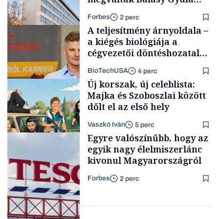
cégétől
Forbes
2 perc
A teljesítmény árnyoldala –
a kiégés biológiája a
cégvezetői döntéshozatal
mögött
BioTechUSA
4 perc
Társadalom
Új korszak, új celeblista:
Majka és Szoboszlai között
dőlt el az első hely
Vaszkó Iván
5 perc
Content Lab HUB
Egyre valószínűbb, hogy az
egyik nagy élelmiszerlánc
kivonul Magyarországról
Forbes
2 perc
Lista