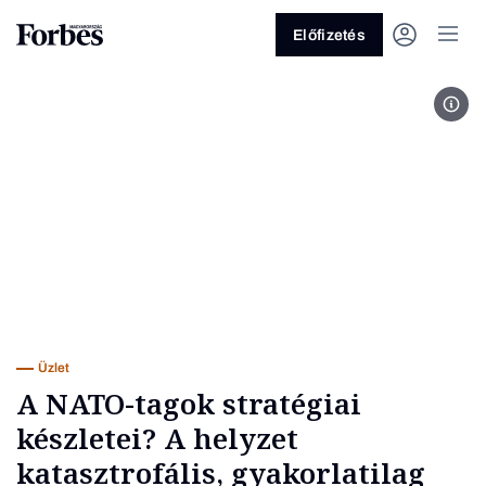
Előfizetés
Ana 
Vagy fedezze fel a következő
témákat
Üzlet
Pénz
Zöld
Legyél jobb!
Üzlet
A NATO-tagok stratégiai
készletei? A helyzet
katasztrofális, gyakorlatilag