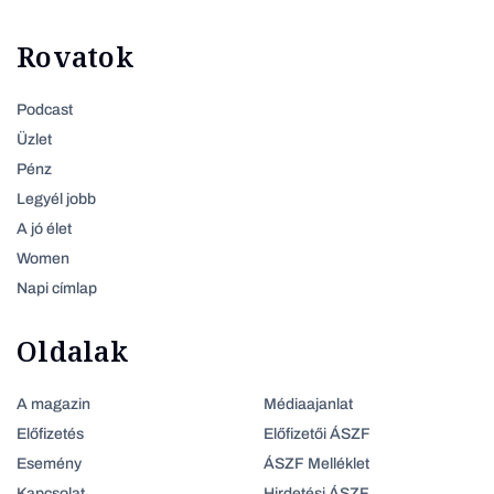
Rovatok
Podcast
Üzlet
Pénz
Legyél jobb
A jó élet
Women
Napi címlap
Oldalak
A magazin
Médiaajanlat
Előfizetés
Előfizetői ÁSZF
Esemény
ÁSZF Melléklet
Kapcsolat
Hirdetési ÁSZF