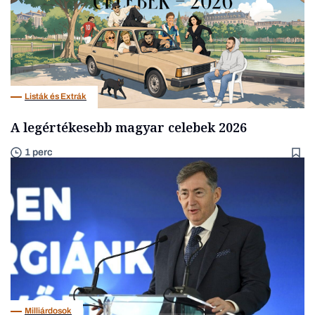
Listák és Extrák
A legértékesebb magyar celebek 2026
1 perc
Milliárdosok