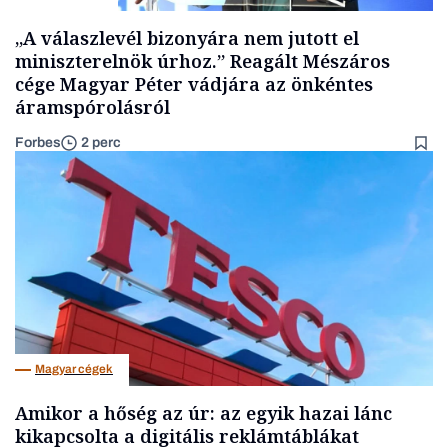
„A válaszlevél bizonyára nem jutott el
miniszterelnök úrhoz.” Reagált Mészáros
cége Magyar Péter vádjára az önkéntes
áramspórolásról
Forbes
2 perc
Magyar cégek
Amikor a hőség az úr: az egyik hazai lánc
kikapcsolta a digitális reklámtáblákat