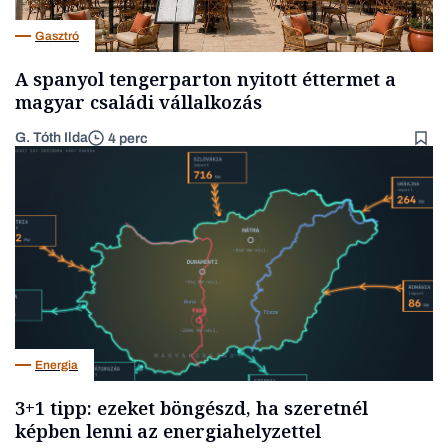
Gasztró
A spanyol tengerparton nyitott éttermet a
magyar családi vállalkozás
G. Tóth Ilda
4 perc
Energia
3+1 tipp: ezeket böngészd, ha szeretnél
képben lenni az energiahelyzettel