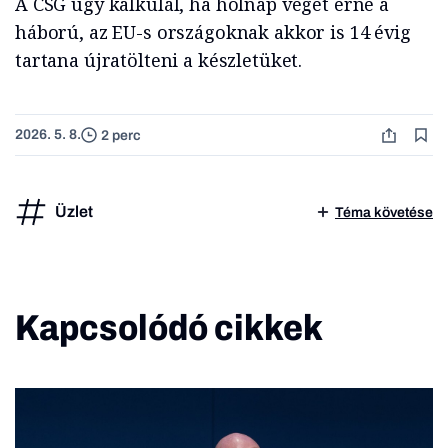
A CSG úgy kalkulál, ha holnap véget érne a
háború, az EU-s országoknak akkor is 14 évig
tartana újratölteni a készletüket.
2026. 5. 8.
2 perc
Üzlet
Téma követése
Kapcsolódó cikkek