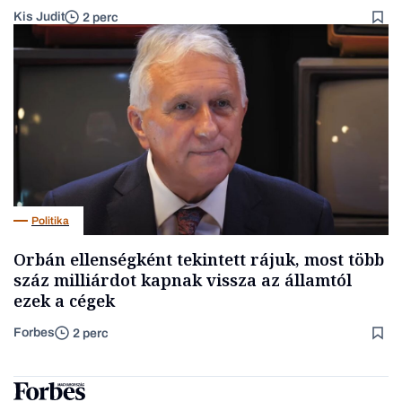
Kis Judit
2 perc
Politika
Orbán ellenségként tekintett rájuk, most több
száz milliárdot kapnak vissza az államtól
ezek a cégek
Forbes
2 perc