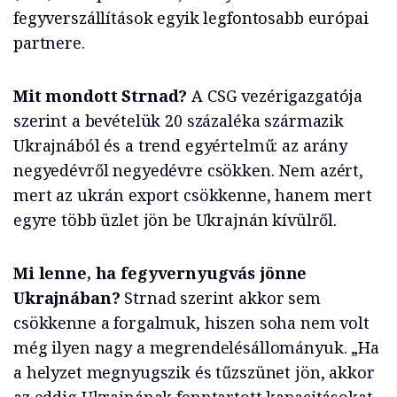
fegyverszállítások egyik legfontosabb európai
partnere.
Mit mondott Strnad?
A CSG vezérigazgatója
szerint a bevételük 20 százaléka származik
Ukrajnából és a trend egyértelmű: az arány
negyedévről negyedévre csökken. Nem azért,
mert az ukrán export csökkenne, hanem mert
egyre több üzlet jön be Ukrajnán kívülről.
Mi lenne, ha fegyvernyugvás jönne
Ukrajnában?
Strnad szerint akkor sem
csökkenne a forgalmuk, hiszen soha nem volt
még ilyen nagy a megrendelésállományuk. „Ha
a helyzet megnyugszik és tűzszünet jön, akkor