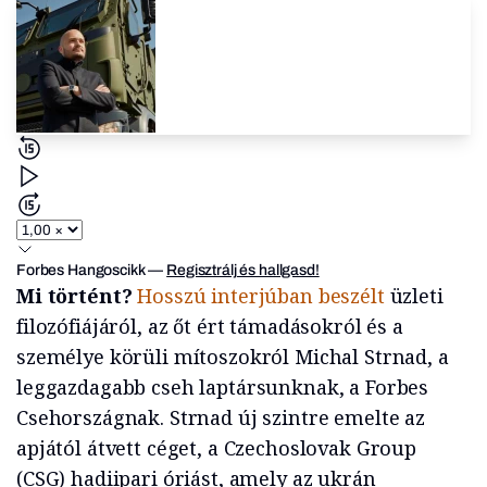
Forbes Hangoscikk
—
Regisztrálj és hallgasd!
Mi történt?
Hosszú interjúban beszélt
üzleti
filozófiájáról, az őt ért támadásokról és a
személye körüli mítoszokról Michal Strnad, a
leggazdagabb cseh laptársunknak, a Forbes
Csehországnak. Strnad új szintre emelte az
apjától átvett céget, a Czechoslovak Group
(CSG) hadiipari óriást, amely az ukrán