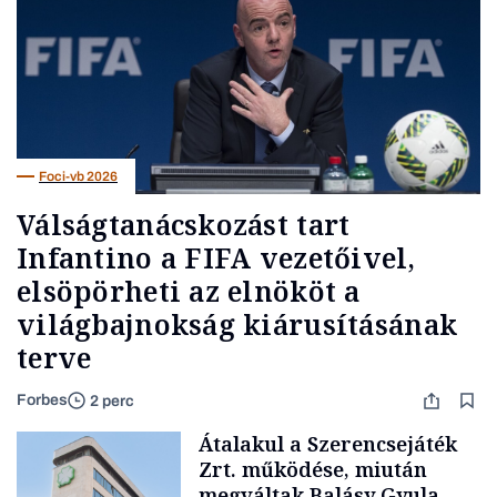
Foci-vb 2026
Válságtanácskozást tart
Infantino a FIFA vezetőivel,
elsöpörheti az elnököt a
világbajnokság kiárusításának
terve
Forbes
2 perc
Átalakul a Szerencsejáték
Zrt. működése, miután
megváltak Balásy Gyula