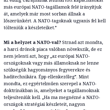
az eddig Ukrajnának fenntartott kapacitásokat
más európai NATO-tagállamok felé irányítjuk
át, amelyek már most sorban állnak a
lőszerünkért. A NATO-tagoknak ugyanis fel kell
tölteniük a készleteiket.”
Mi a helyzet a NATO-val?
Strnad azt mondta,
a harci drónok piaca valóban növekszik, de ez
nem jelenti azt, hogy „az európai NATO-
országoknak vagy más államoknak ne lenne
szükségük hagyományos fegyverekre és
haditechnikára. Épp ellenkezőleg”. Mint
mondta, ez egyértelműen szerepel a NATO-
doktrínákban is, amelyeket a tagállamoknak
teljesíteniük kell. „Ha ma megnézné a NATO-
országok stratégiai készleteit, nagyon