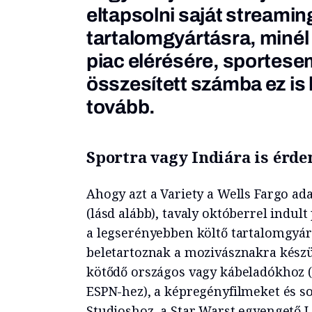
eltapsolni saját streamin
tartalomgyártásra, miné
piac elérésére, sportese
összesített számba ez is 
tovább.
Sportra vagy Indiára is érd
Ahogy azt a Variety a Wells Fargo ada
(lásd alább), tavaly októberrel indul
a legserényebben költő tartalomgyárt
beletartoznak a mozivásznakra készü
kötődő országos vagy kábeladókhoz 
ESPN-hez), a képregényfilmeket és s
Studioshoz, a Star Warst egyengető 