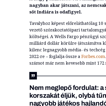
nagyban akar játszani, az nemcsak 
sőt Indiára is odafigyel.
Tavalyhoz képest előreláthatólag 10 
vezető szórakoztatóipari tartalomg
költségei. A Wells Fargo pénzügyi sz
milliárd dollár körülre (átszámítva kb.
kilenc legnagyobb média- és techcég
2022-re – foglalja össze a
Forbes.com
számot már nem kevesebb mint 172 mi
Nem meglepő fordulat: a
korszakát éljük, olybá tű
nagyobb játékos hajlandó