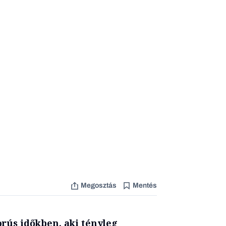
Megosztás
Mentés
rús időkben, aki tényleg