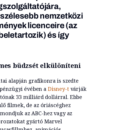
gszolgáltatójára,
l szélesebb nemzetközi
mények licenceire (az
beletartozik) és így
emes büdzsét elkülöníteni
tai alapján grafikonra is szedte
t pénzügyi évében a
Disney-t
várják
ónak 33 milliárd dollárral. Ebbe
lő filmek, de az óriáscéghez
(mondjuk az ABC-hez vagy az
orozatokat gyártó Marvel
Lucasfillmhez, animációs