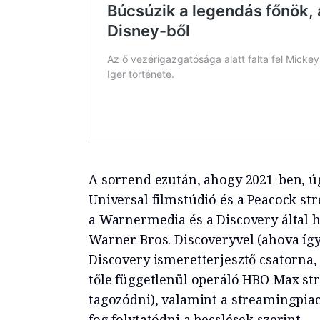
A sorrend ezután, ahogy 2021-ben, úg
Universal filmstúdió és a Peacock st
a Warnermedia és a Discovery által
Warner Bros. Discoveryvel (ahova így
Discovery ismeretterjesztő csatorna
tőle függetlenül operáló HBO Max str
tagozódni), valamint a streamingpiac
fog folytatódni a becslések szerint.