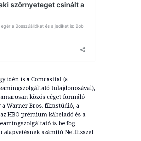
y idén is a Comcasttal (a
reamingszolgáltató tulajdonosával),
 hamarosan közös céget formáló
 a Warner Bros. filmstúdió, a
, az HBO prémium kábeladó és a
eamingszolgáltató is be fog
i alapvetésnek számító Netflixszel