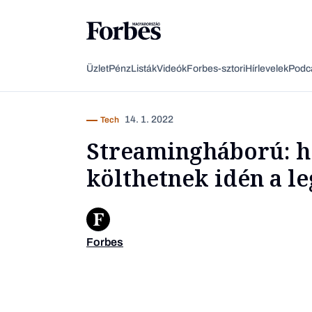
Üzlet
Pénz
Listák
Videók
Forbes-sztori
Hírlevelek
Podc
14. 1. 2022
Tech
Streamingháború: h
költhetnek idén a l
Forbes