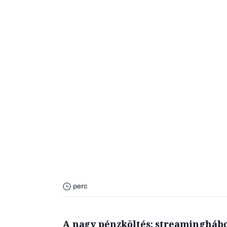
perc
A nagy pénzköltés: streaminghábo