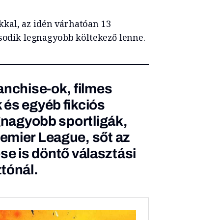
kal, az idén várhatóan 13
ásodik legnagyobb költekező lenne.
anchise-ok, filmes
és egyéb fikciós
egnagyobb
sportligák
,
emier League, sőt az
tése is döntő választási
tónál.