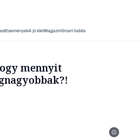
ast
Események
A jó élet
Magazin
Smart habits
ogy mennyit
egnagyobbak?!
Vagy fedezze fel a következő témákat
Üzlet
Pénz
Zöld
Legyél jobb!
Részlet A nagy 