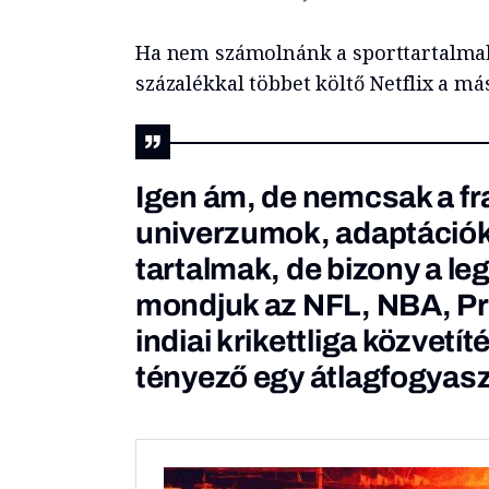
Ha nem számolnánk a sporttartalmak
százalékkal többet költő Netflix a m
Igen ám, de nemcsak a fr
univerzumok, adaptációk 
tartalmak, de bizony a l
mondjuk az NFL, NBA, Pr
indiai krikettliga közvetí
tényező egy átlagfogyasz