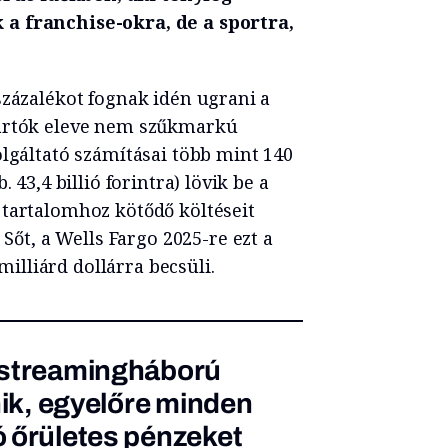
a franchise-okra, de a sportra,
százalékot fognak idén ugrani a
yártók eleve nem szűkmarkú
olgáltató számításai több mint 140
 43,4 billió forintra) lövik be a
 tartalomhoz kötődő költéseit
. Sőt, a Wells Fargo 2025-re ezt a
lliárd dollárra becsüli.
 streamingháború
nik, egyelőre minden
 őrületes pénzeket