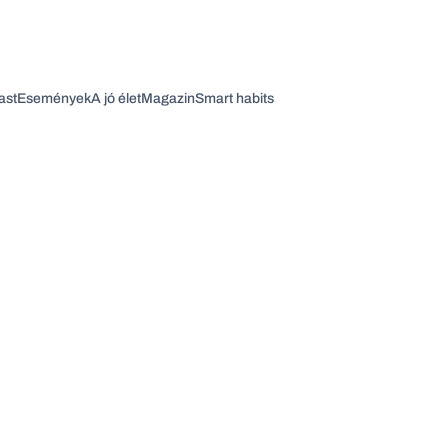
ast
Események
A jó élet
Magazin
Smart habits
Vagy fedezze fel a következő témákat
Üzlet
Pénz
Zöld
Legyél jobb!