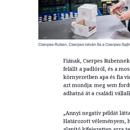
Cserpes Ruben, Cserpes István fia a Cserpes Sa
Fiának, Cserpes Rubennek 
felállt a padlóról, és a m
környezetben apa és fia v
azt mondja: meg sem fordu
adhatná át a családi vállal
„Annyi negatív példát lát
Határozott véleményem, h
alapító kifejezetten arra t