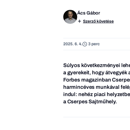
Ács Gábor
Szerző követése
2025. 6. 4.
3 perc
Súlyos következményei lehet
a gyerekeit, hogy átvegyék 
Forbes magazinban Cserpes I
harmincéves munkával felépí
indul: nehéz piaci helyzetbe
a Cserpes Sajtműhely.