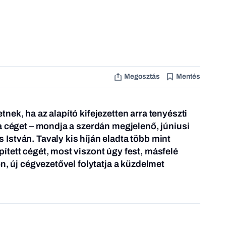
Megosztás
Mentés
nek, ha az alapító kifejezetten arra tenyészti
a céget – mondja a szerdán megjelenő, júniusi
stván. Tavaly kis híján eladta több mint
tett cégét, most viszont úgy fest, másfelé
n, új cégvezetővel folytatja a küzdelmet