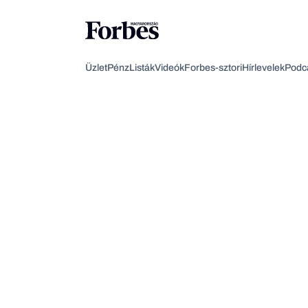
Üzlet
Pénz
Listák
Videók
Forbes-sztori
Hírlevelek
Podc