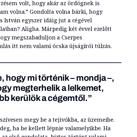
rzésem volt, hogy akár az ördögnek is
am volna.” Gondolta volna bárki, hogy
s István egyszer idáig jut a cégével
latban? Aligha. Márpedig két évvel ezelőtt
 hogy megszabaduljon a Cserpes
ulás itt nem valami ócska újságírói túlzás.
, hogy mi történik – mondja –,
ogy megterhelik a lelkemet,
bb kerülök a cégemtől.”
 szívesen megy be a tejivókba, az üzemeibe.
ideg, ha be kellett lépnie valamelyikbe. Ha
t az első gondolata, biztos történt valami,