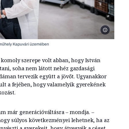
Cserpes Ruben,
jtműhely Kapuvári üzemében
komoly szerepe volt abban, hogy István
ostani, soha nem látott nehéz gazdasági
idáman tervezik együtt a jövőt. Ugyanakkor
lt a fejében, hogy valamelyik gyerekének
kozást.
tam már generációváltásra – mondja. –
ogy súlyos következményei lehetnek, ha az
enyészti a gyerekeit, hogy átvegyék a céget.