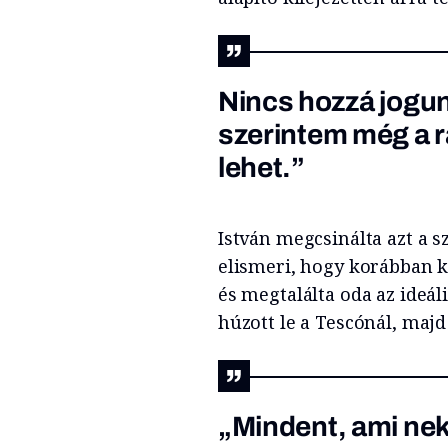
Nincs hozzá jogun
szerintem még a r
lehet.”
István megcsinálta azt a sz
elismeri, hogy korábban ke
és megtalálta oda az ideá
húzott le a Tescónál, majd 
„Mindent, ami ne