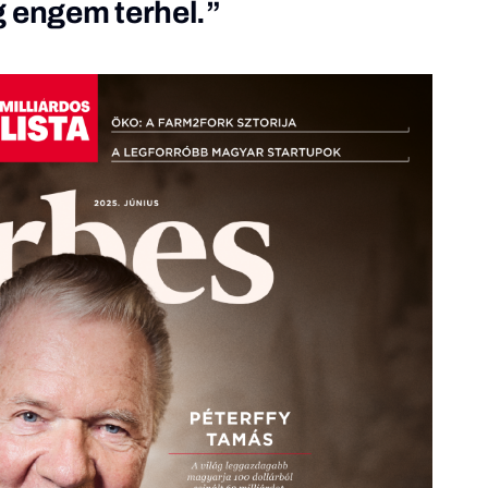
g engem terhel.”