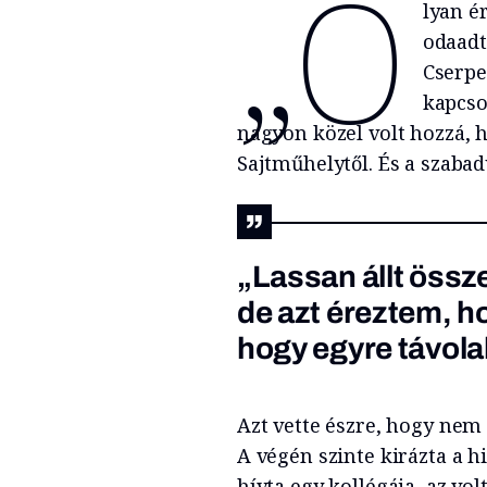
„O
lyan é
odaadt
Cserpe
kapcso
nagyon közel volt hozzá,
Sajtműhelytől. És a szabad
„Lassan állt össze
de azt éreztem, h
hogy egyre távola
Azt vette észre, hogy nem
A végén szinte kirázta a h
hívta egy kollégája, az vol