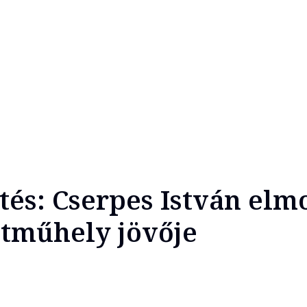
ntés: Cserpes István elm
ajtműhely jövője