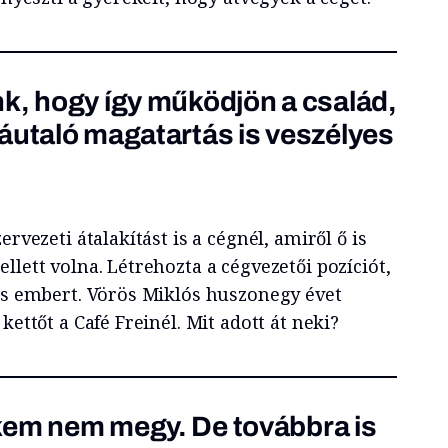
k, hogy így működjön a család,
áutaló magatartás is veszélyes
ervezeti átalakítást is a cégnél, amiről ő is
llett volna. Létrehozta a cégvezetői pozíciót,
lis embert. Vörös Miklós huszonegy évet
kettőt a Café Freinél. Mit adott át neki?
kem nem megy. De továbbra is