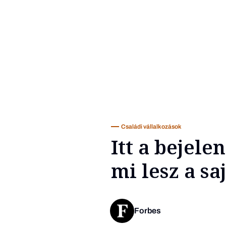
Családi vállalkozások
Itt a bejele
mi lesz a s
Forbes