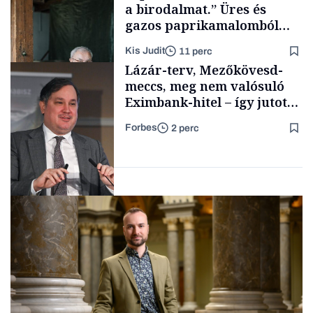
a birodalmat.” Üres és
gazos paprikamalomból
lett az igazi családi
Kis Judit
11 perc
fűszersztori
Támogatói tartalom
Lázár-terv, Mezőkövesd-
meccs, meg nem valósuló
Eximbank-hitel – így jutott
el a bezárásig a 70 éves
Forbes
2 perc
téglagyár
Családi
vállalkozások
Magyar cégek