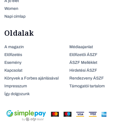
A jó élet
Women
Napi címlap
Oldalak
A magazin
Médiaajanlat
Előfizetés
Előfizetői ÁSZF
Esemény
ÁSZF Melléklet
Kapcsolat
Hirdetési ÁSZF
Könyvek a Forbes ajánlásával
Rendezveny ÁSZF
Impresszum
Támogatói tartalom
Így dolgozunk