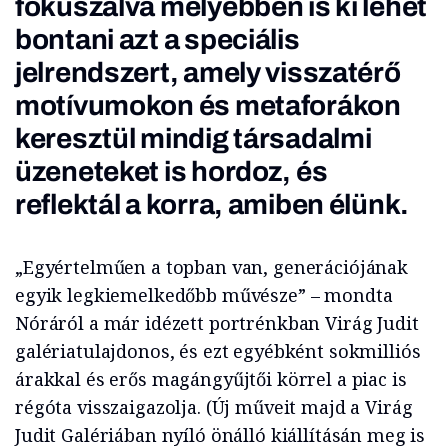
fókuszálva mélyebben is ki lehet
bontani azt a speciális
jelrendszert, amely visszatérő
motívumokon és metaforákon
keresztül mindig társadalmi
üzeneteket is hordoz, és
reflektál a korra, amiben élünk.
„Egyértelműen a topban van, generációjának
egyik legkiemelkedőbb művésze” – mondta
Nóráról a már idézett portrénkban Virág Judit
galériatulajdonos, és ezt egyébként sokmilliós
árakkal és erős magángyűjtői körrel a piac is
régóta visszaigazolja. (Új műveit majd a Virág
Judit Galériában nyíló önálló kiállításán meg is