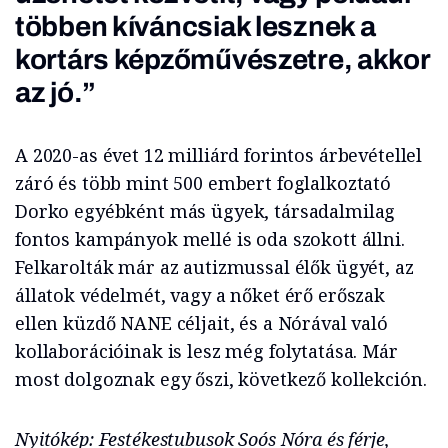
többen kíváncsiak lesznek a
kortárs képzőművészetre, akkor
az jó.”
A 2020-as évet 12 milliárd forintos árbevétellel
záró és több mint 500 embert foglalkoztató
Dorko egyébként más ügyek, társadalmilag
fontos kampányok mellé is oda szokott állni.
Felkarolták már az autizmussal élők ügyét, az
állatok védelmét, vagy a nőket érő erőszak
ellen küzdő NANE céljait, és a Nórával való
kollaborációinak is lesz még folytatása. Már
most dolgoznak egy őszi, következő kollekción.
Nyitókép: Festékestubusok Soós Nóra és férje,