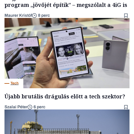
program „jövőjét építik” – megszólalt a 4iG is
Maurer Kristóf
8 perc
Tech
Újabb brutális drágulás előtt a tech szektor?
Szalai Péter
6 perc