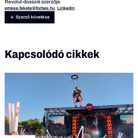
Revolut-dosszié szerzője.
emese.fekete@forbes.hu
Linkedin
Szerző követése
Kapcsolódó cikkek