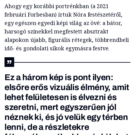
Ahogy egy korábbi portrénkban (a 2021
februári Forbesban) írtuk Nóra festészetéről,
egy egészen egyedi képi világ az övé: a bátor,
harsogó színekkel megfestett absztrakt
alapokon újabb, figurális rétegek, többrendbeli
idő- és gondolati síkok egymásra festve.
Ez a három kép is pont ilyen:
elsőre erős vizuális élmény, amit
lehet felületesen is élvezni és
szeretni, mert egyszerűen jól
néznek ki, és jó velük egy térben
lenni, de a részletekre