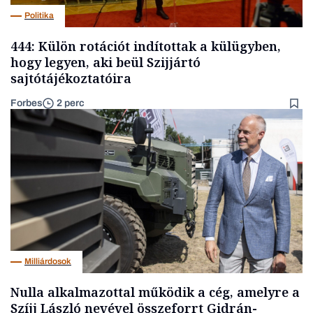
Politika
444: Külön rotációt indítottak a külügyben,
hogy legyen, aki beül Szijjártó
sajtótájékoztatóira
Forbes
2 perc
Milliárdosok
Nulla alkalmazottal működik a cég, amelyre a
Szíjj László nevével összeforrt Gidrán-