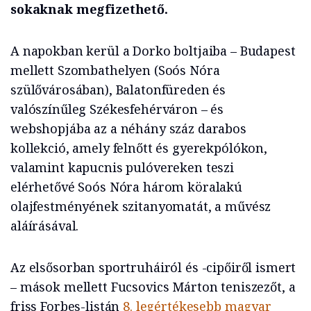
sokaknak megfizethető.
A napokban kerül a Dorko boltjaiba – Budapest
mellett Szombathelyen (Soós Nóra
szülővárosában), Balatonfüreden és
valószínűleg Székesfehérváron – és
webshopjába az a néhány száz darabos
kollekció, amely felnőtt és gyerekpólókon,
valamint kapucnis pulóvereken teszi
elérhetővé Soós Nóra három köralakú
olajfestményének szitanyomatát, a művész
aláírásával.
Az elsősorban sportruháiról és -cipőiről ismert
– mások mellett Fucsovics Márton teniszezőt, a
friss Forbes-listán
8. legértékesebb magyar