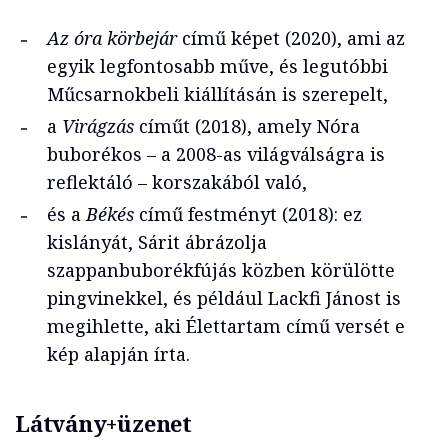
Az óra körbejár
című képet (2020), ami az
egyik legfontosabb műve, és legutóbbi
Műcsarnokbeli kiállításán is szerepelt,
a
Virágzás
címűt (2018), amely Nóra
buborékos – a 2008-as világválságra is
reflektáló – korszakából való,
és a
Békés
című festményt (2018): ez
kislányát, Sárit ábrázolja
szappanbuborékfújás közben körülötte
pingvinekkel, és például Lackfi Jánost is
megihlette, aki Élettartam című versét e
kép alapján írta.
Látvány+üzenet