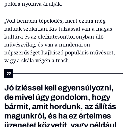
pólóra nyomva árulják.
„Volt bennem tépelődés, mert ez ma még
nálunk szokatlan. Kis túlzással van a magas
kultúra és az elefántcsonttoronyban ülő
művészvilág, és van a mindenáron
népszerűséget hajhászó populáris művészet,
vagy a skála végén a trash.
Jó ízléssel kell egyensúlyozni,
de mivel úgy gondolom, hogy
bármit, amit hordunk, az állítás
magunkról, és ha ez értelmes
üzenetet közvetít, vagy például