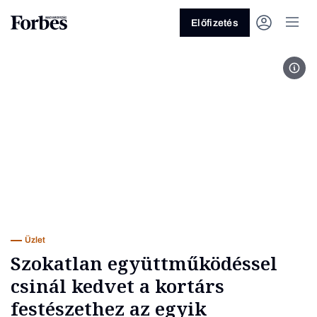
Előfizetés
Soós
Vagy fedezze fel a következő
témákat
Üzlet
Pénz
Zöld
Legyél jobb!
Üzlet
Szokatlan együttműködéssel
csinál kedvet a kortárs
festészethez az egyik