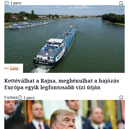
1 perc
Üzlet
Kettéválhat a Rajna, megbénulhat a hajózás
Európa egyik legfontosabb vízi útján
Forbes
1 perc