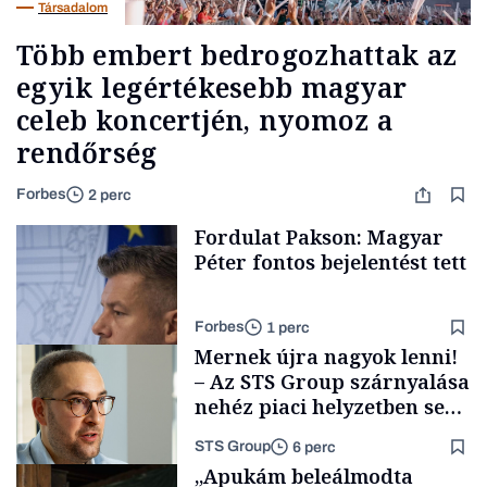
Társadalom
Több embert bedrogozhattak az
egyik legértékesebb magyar
celeb koncertjén, nyomoz a
rendőrség
Forbes
2 perc
Fordulat Pakson: Magyar
Péter fontos bejelentést tett
Forbes
1 perc
Mernek újra nagyok lenni!
– Az STS Group szárnyalása
nehéz piaci helyzetben sem
lassult
STS Group
6 perc
Energia
„Apukám beleálmodta