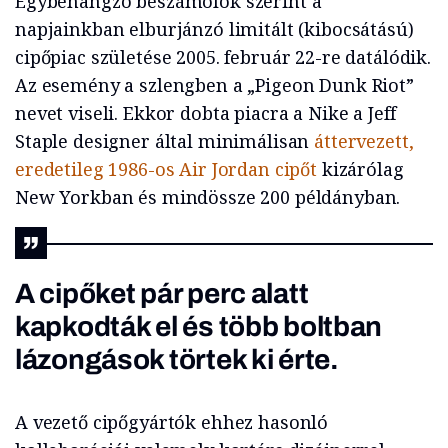
Egybehangzó beszámolók szerint a
napjainkban elburjánzó limitált (kibocsátású)
cipőpiac születése 2005. február 22-re datálódik.
Az esemény a szlengben a „Pigeon Dunk Riot”
nevet viseli. Ekkor dobta piacra a Nike a Jeff
Staple designer által minimálisan
áttervezett,
eredetileg 1986-os Air Jordan cipőt
kizárólag
New Yorkban és mindössze 200 példányban.
A cipőket pár perc alatt
kapkodták el és több boltban
lázongások törtek ki érte.
A vezető cipőgyártók ehhez hasonló