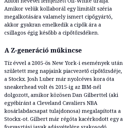
Abloh nevével fémjelzett Off-White uralja.
Amikor velük kollaborál egy limitált széria
megalkotására valamely ismert cipőgyártó,
akkor gyakran emelkedik a cipők ára a
csillagos égig később a cipőtőzsdéken.
A Z-generáció műkincse
Tíz évvel a 2005-ös New York-i események után
született meg napjaink piacvezető cipőtőzsdéje,
a Stockx. Josh Luber már nyolcéves kora óta
sneakerhead volt és 2015-ig az IBM-nél
dolgozott, amikor közösen Dan Gilberttel (aki
egyébiránt a Cleveland Cavaliers NBA
kosárlabdacsapat tulajdonosa) megalapította a
Stockx-ot. Gilbert már régóta kacérkodott egy a
fogyasztási javak adásvételére szakosodó