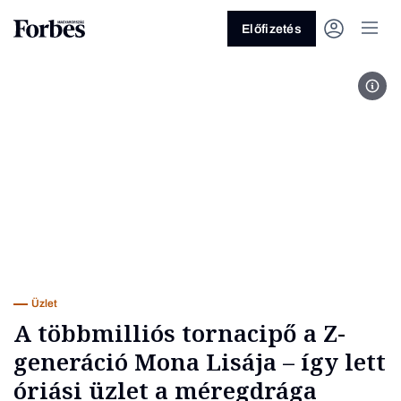
Előfizetés
Air 
Vagy fedezze fel a következő
témákat
Üzlet
Pénz
Zöld
Legyél jobb!
Üzlet
A többmilliós tornacipő a Z-
generáció Mona Lisája – így lett
óriási üzlet a méregdrága