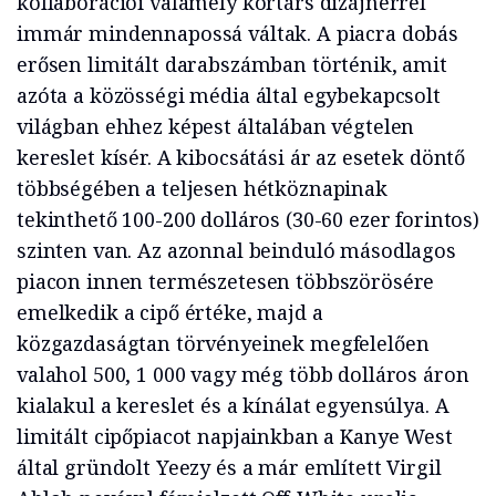
kollaborációi valamely kortárs dizájnerrel
immár mindennapossá váltak. A piacra dobás
erősen limitált darabszámban történik, amit
azóta a közösségi média által egybekapcsolt
világban ehhez képest általában végtelen
kereslet kísér. A kibocsátási ár az esetek döntő
többségében a teljesen hétköznapinak
tekinthető 100-200 dolláros (30-60 ezer forintos)
szinten van. Az azonnal beinduló másodlagos
piacon innen természetesen többszörösére
emelkedik a cipő értéke, majd a
közgazdaságtan törvényeinek megfelelően
valahol 500, 1 000 vagy még több dolláros áron
kialakul a kereslet és a kínálat egyensúlya. A
limitált cipőpiacot napjainkban a Kanye West
által gründolt Yeezy és a már említett Virgil