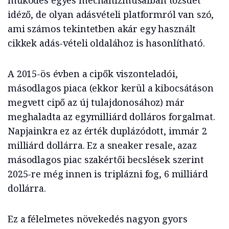
működés egyes mechanizmusaiban tőzsdét
idéző, de olyan adásvételi platformról van szó,
ami számos tekintetben akár egy használt
cikkek adás-vételi oldalához is hasonlítható.
A 2015-ös évben a cipők viszonteladói,
másodlagos piaca (ekkor kerül a kibocsátáson
megvett cipő az új tulajdonosához) már
meghaladta az egymilliárd dolláros forgalmat.
Napjainkra ez az érték duplázódott, immár 2
milliárd dollárra. Ez a sneaker resale, azaz
másodlagos piac szakértői becslések szerint
2025-re még innen is triplázni fog, 6 milliárd
dollárra.
Ez a félelmetes növekedés nagyon gyors