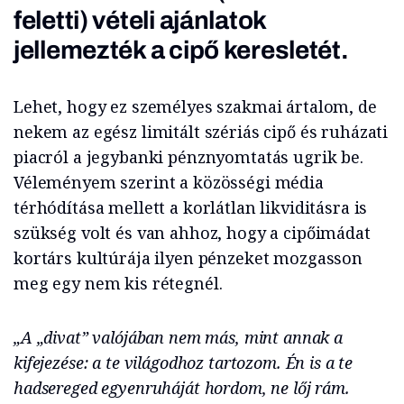
feletti) vételi ajánlatok
jellemezték a cipő keresletét.
Lehet, hogy ez személyes szakmai ártalom, de
nekem az egész limitált szériás cipő és ruházati
piacról a jegybanki pénznyomtatás ugrik be.
Véleményem szerint a közösségi média
térhódítása mellett a korlátlan likviditásra is
szükség volt és van ahhoz, hogy a cipőimádat
kortárs kultúrája ilyen pénzeket mozgasson
meg egy nem kis rétegnél.
„A „divat” valójában nem más, mint annak a
kifejezése: a te világodhoz tartozom. Én is a te
hadsereged egyenruháját hordom, ne lőj rám.