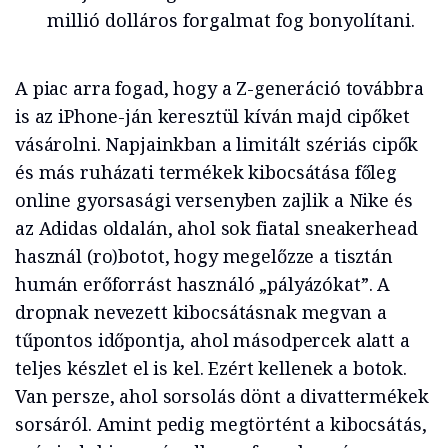
millió dolláros forgalmat fog bonyolítani.
A piac arra fogad, hogy a Z-generáció továbbra
is az iPhone-ján keresztül kíván majd cipőket
vásárolni. Napjainkban a limitált szériás cipők
és más ruházati termékek kibocsátása főleg
online gyorsasági versenyben zajlik a Nike és
az Adidas oldalán, ahol sok fiatal sneakerhead
használ (ro)botot, hogy megelőzze a tisztán
humán erőforrást használó „pályázókat”. A
dropnak nevezett kibocsátásnak megvan a
tűpontos időpontja, ahol másodpercek alatt a
teljes készlet el is kel. Ezért kellenek a botok.
Van persze, ahol sorsolás dönt a divattermékek
sorsáról. Amint pedig megtörtént a kibocsátás,