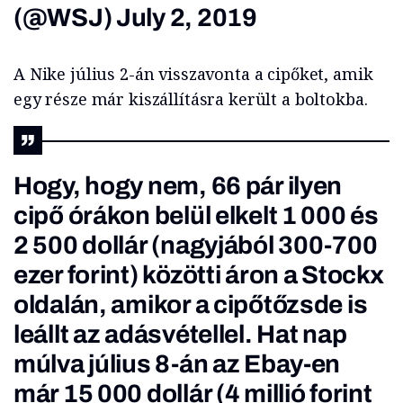
(@WSJ)
July 2, 2019
A Nike július 2-án visszavonta a cipőket, amik
egy része már kiszállításra került a boltokba.
Hogy, hogy nem, 66 pár ilyen
cipő órákon belül elkelt 1 000 és
2 500 dollár (nagyjából 300-700
ezer forint) közötti áron a Stockx
oldalán, amikor a cipőtőzsde is
leállt az adásvétellel. Hat nap
múlva július 8-án az Ebay-en
már 15 000 dollár (4 millió forint