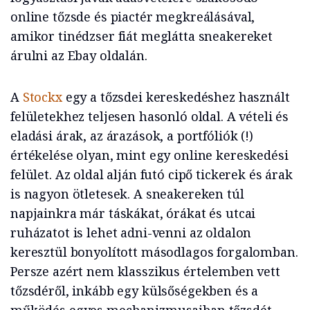
online tőzsde és piactér megkreálásával,
amikor tinédzser fiát meglátta sneakereket
árulni az Ebay oldalán.
A
Stockx
egy a tőzsdei kereskedéshez használt
felületekhez teljesen hasonló oldal. A vételi és
eladási árak, az árazások, a portfóliók (!)
értékelése olyan, mint egy online kereskedési
felület. Az oldal alján futó cipő tickerek és árak
is nagyon ötletesek. A sneakereken túl
napjainkra már táskákat, órákat és utcai
ruházatot is lehet adni-venni az oldalon
keresztül bonyolított másodlagos forgalomban.
Persze azért nem klasszikus értelemben vett
tőzsdéről, inkább egy külsőségekben és a