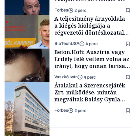
világbajnokság
Forbes
2 perc
kiárusításának terve
A teljesítmény árnyoldala –
a kiégés biológiája a
cégvezetői döntéshozatal
mögött
BioTechUSA
4 perc
Foci-vb 2026
Beton.Hofi: Ausztria vagy
Erdély felé vettem volna az
irányt, hogy onnan tartsam
lélegeztetőgépen a magyar
Vaszkó Iván
4 perc
zenét
Content Lab HUB
Átalakul a Szerencsejáték
Zrt. működése, miután
megváltak Balásy Gyula
cégétől
Forbes
2 perc
Forbes-sztori