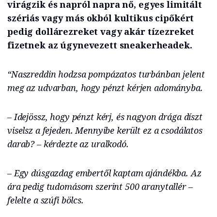
virágzik és napról napra nő, egyes limitált
szériás vagy más okból kultikus cipőkért
pedig dollárezreket vagy akár tízezreket
fizetnek az úgynevezett sneakerheadek.
“Naszreddin hodzsa pompázatos turbánban jelent
meg az udvarban, hogy pénzt kérjen adományba.
– Idejössz, hogy pénzt kérj, és nagyon drága díszt
viselsz a fejeden. Mennyibe került ez a csodálatos
darab? – kérdezte az uralkodó.
– Egy dúsgazdag embertől kaptam ajándékba. Az
ára pedig tudomásom szerint 500 aranytallér –
felelte a szúfi bölcs.