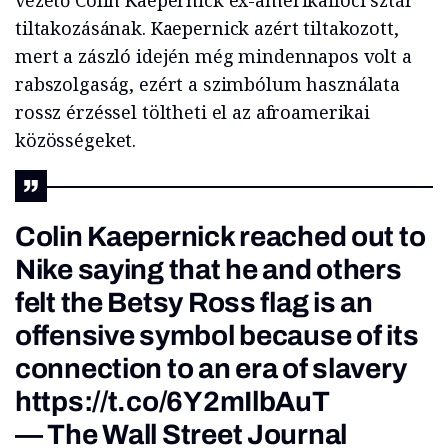
vezető Colin Kaepernick ex-amerikaifoci sztár
tiltakozásának. Kaepernick azért tiltakozott,
mert a zászló idején még mindennapos volt a
rabszolgaság, ezért a szimbólum használata
rossz érzéssel töltheti el az afroamerikai
közösségeket.
Colin Kaepernick reached out to
Nike saying that he and others
felt the Betsy Ross flag is an
offensive symbol because of its
connection to an era of slavery
https://t.co/6Y2mIlbAuT
— The Wall Street Journal