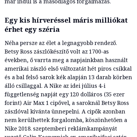
már indul is a másodlagos forgalmazás.
Egy kis hírveréssel máris milliókat
érhet egy széria
Néha persze az élet a legnagyobb rendező.
Betsy Ross zászlókészítő volt az 1700-as
években, ő varrta meg a napjainkban használt
amerikai zászló első változatát hét piros csíkkal
és a bal felső sarok kék alapján 13 darab körben
álló csillaggal. A Nike az idei július 4-i
függetlenség napját egy 120 dolláros (35 ezer
forint) Air Max 1 cipővel, a saroknál Betsy Ross
zászlóval kívánta ünnepelni. A cipők azonban
nem kerülhettek forgalomba, köszönhetően a
Nike 2018. szeptemberi reklámkampányát