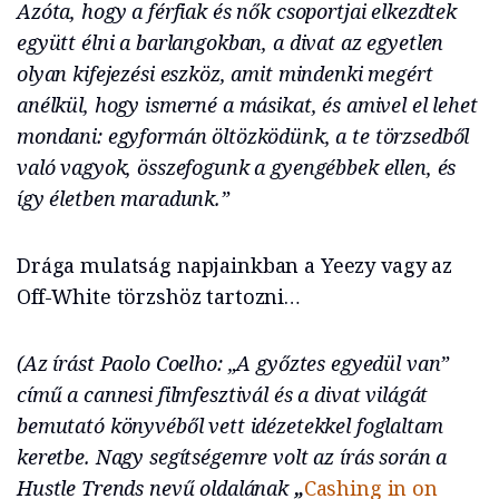
Azóta, hogy a férfiak és nők csoportjai elkezdtek
együtt élni a barlangokban, a divat az egyetlen
olyan kifejezési eszköz, amit mindenki megért
anélkül, hogy ismerné a másikat, és amivel el lehet
mondani: egyformán öltözködünk, a te törzsedből
való vagyok, összefogunk a gyengébbek ellen, és
így életben maradunk.”
Drága mulatság napjainkban a Yeezy vagy az
Off-White törzshöz tartozni…
(Az írást Paolo Coelho: „A győztes egyedül van”
című a cannesi filmfesztivál és a divat világát
bemutató könyvéből vett idézetekkel foglaltam
keretbe. Nagy segítségemre volt az írás során a
Hustle Trends nevű oldalának
„
Cashing in on