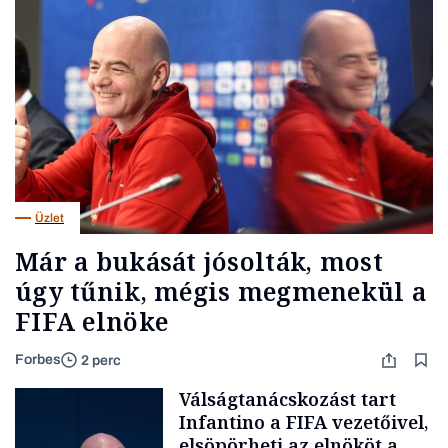
Üzlet
Már a bukását jósolták, most
úgy tűnik, mégis megmenekül a
FIFA elnöke
Forbes
2 perc
Válságtanácskozást tart
Infantino a FIFA vezetőivel,
elsöpörheti az elnököt a