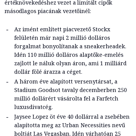
értéknövekedéshez vezet a limitált cipők
másodlagos piacának vezetőinél:
Az imént említett piacvezető Stockx
felületén már napi 2 millió dolláros
forgalmat bonyolítanak a sneakerheadek.
Idén 110 millió dolláros alaptőke-emelés
zajlott le náluk olyan áron, ami 1 milliárd
dollár fölé árazza a céget.
A három éve alapított versenytársat, a
Stadium Goodsot tavaly decemberben 250
millió dollárért vásárolta fel a Farfetch
luxusdivatcég.
Jaysee Lopez öt éve 40 dollárral a zsebében
alapította meg az Urban Necessities nevű
boltját Las Vegasban. Idén várhatóan 25