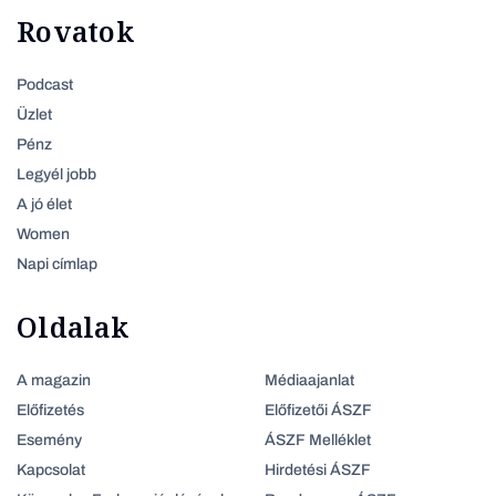
Rovatok
Podcast
Üzlet
Pénz
Legyél jobb
A jó élet
Women
Napi címlap
Oldalak
A magazin
Médiaajanlat
Előfizetés
Előfizetői ÁSZF
Esemény
ÁSZF Melléklet
Kapcsolat
Hirdetési ÁSZF