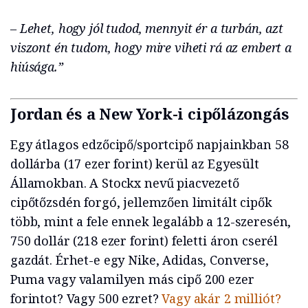
– Lehet, hogy jól tudod, mennyit ér a turbán, azt
viszont én tudom, hogy mire viheti rá az embert a
hiúsága.”
Jordan és a New York-i cipőlázongás
Egy átlagos edzőcipő/sportcipő napjainkban 58
dollárba (17 ezer forint) kerül az Egyesült
Államokban. A Stockx nevű piacvezető
cipőtőzsdén forgó, jellemzően limitált cipők
több, mint a fele ennek legalább a 12-szeresén,
750 dollár (218 ezer forint) feletti áron cserél
gazdát. Érhet-e egy Nike, Adidas, Converse,
Puma vagy valamilyen más cipő 200 ezer
forintot? Vagy 500 ezret?
Vagy akár 2 milliót?