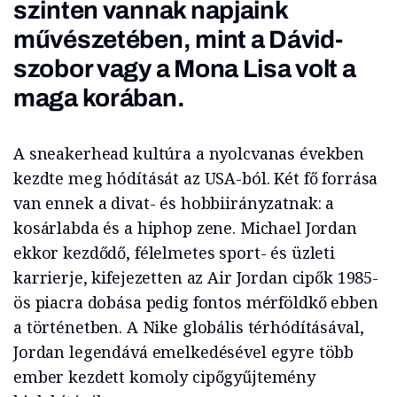
szinten vannak napjaink
művészetében, mint a Dávid-
szobor vagy a Mona Lisa volt a
maga korában.
A sneakerhead kultúra a nyolcvanas években
kezdte meg hódítását az USA-ból. Két fő forrása
van ennek a divat- és hobbiirányzatnak: a
kosárlabda és a hiphop zene. Michael Jordan
ekkor kezdődő, félelmetes sport- és üzleti
karrierje, kifejezetten az Air Jordan cipők 1985-
ös piacra dobása pedig fontos mérföldkő ebben
a történetben. A Nike globális térhódításával,
Jordan legendává emelkedésével egyre több
ember kezdett komoly cipőgyűjtemény