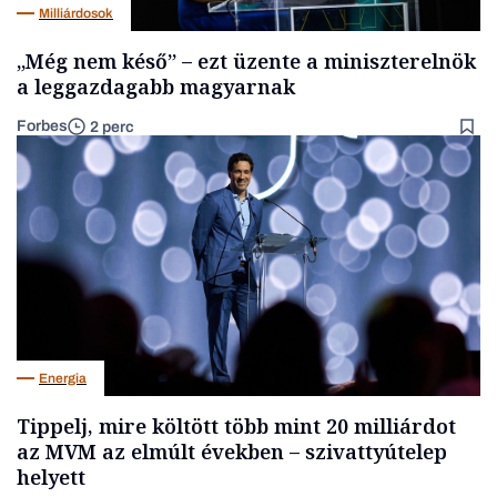
Milliárdosok
„Még nem késő” – ezt üzente a miniszterelnök
a leggazdagabb magyarnak
Forbes
2 perc
Energia
Tippelj, mire költött több mint 20 milliárdot
az MVM az elmúlt években – szivattyútelep
helyett