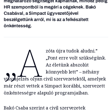
meghatározó segítséget kaphatnak, mindez pedig
HR szempontból is megéri a cégeknek. Bakó
Csabával, a Simpact ügyvezetőjével
beszélgettünk arról, mi is az a felkészített
önkéntesség.
„A
zóta újra tudok aludni.”
„Pont erre volt szükségünk.
Az életünk abszolút
könnyebb lett” – néhány
visszajelzés olyan civil szervezetektől, amelyek
már részt vettek a Simpact korábbi, szervezett
önkéntességre alapuló programjaiban.
Bakó Csaba szerint a civil szervezetek