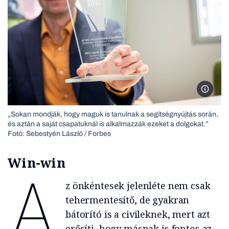
Bakó C
„Sokan mondják, hogy maguk is tanulnak a segítségnyújtás során,
és aztán a saját csapatuknál is alkalmazzák ezeket a dolgokat.”
Fotó: Sebestyén László / Forbes
Win-win
A
z önkéntesek jelenléte nem csak
tehermentesítő, de gyakran
bátorító is a civileknek, mert azt
erősíti, hogy másnak is fontos az,