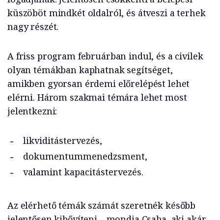
küszöböt mindkét oldalról, és átveszi a terhek
nagy részét.
A friss program februárban indul, és a civilek
olyan témákban kaphatnak segítséget,
amikben gyorsan érdemi előrelépést lehet
elérni. Három szakmai témára lehet most
jelentkezni:
likviditástervezés,
dokumentummenedzsment,
valamint kapacitástervezés.
Az elérhető témák számát szeretnék később
jelentősen kibővíteni – mondja Csaba, aki akár