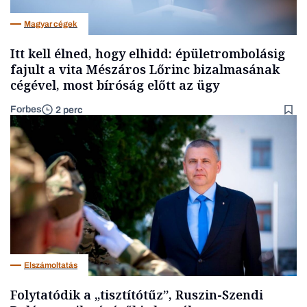
Magyar cégek
Itt kell élned, hogy elhidd: épületrombolásig
fajult a vita Mészáros Lőrinc bizalmasának
cégével, most bíróság előtt az ügy
Forbes
2 perc
Elszámoltatás
Folytatódik a „tisztítótűz”, Ruszin-Szendi