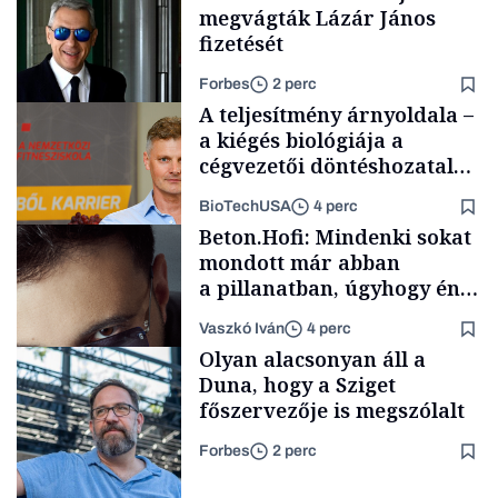
megvágták Lázár János
fizetését
Forbes
2 perc
A teljesítmény árnyoldala –
a kiégés biológiája a
cégvezetői döntéshozatal
mögött
BioTechUSA
4 perc
Politika
Beton.Hofi: Mindenki sokat
mondott már abban
a pillanatban, úgyhogy én
a legsarkosabb
Vaszkó Iván
4 perc
gondolataimat akartam
Content Lab HUB
Olyan alacsonyan áll a
kimondani
Duna, hogy a Sziget
főszervezője is megszólalt
Forbes
2 perc
Forbes-sztori