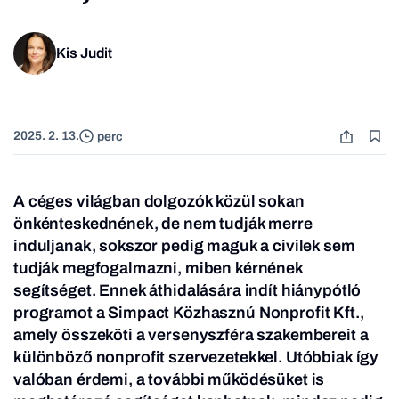
Kis Judit
2025. 2. 13.
perc
A céges világban dolgozók közül sokan
önkénteskednének, de nem tudják merre
induljanak, sokszor pedig maguk a civilek sem
tudják megfogalmazni, miben kérnének
segítséget. Ennek áthidalására indít hiánypótló
programot a Simpact Közhasznú Nonprofit Kft.,
amely összeköti a versenyszféra szakembereit a
különböző nonprofit szervezetekkel. Utóbbiak így
valóban érdemi, a további működésüket is