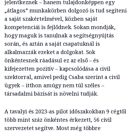
jelentkeznek – hanem tulajdonképpen egy
„átlagos” munkakörben dolgozó is tud segíteni
a saját szakértelmével, közben saját
kompetenciái is fejlődnek. Sokan mondják,
hogy maguk is tanulnak a segítségnyújtás
során, és aztán a saját csapatuknál is
alkalmazzák ezeket a dolgokat. Sok
önkéntesnek ráadásul ez az első – és
kifejezetten pozitív – kapcsolódása a civil
szektorral, amivel pedig Csaba szerint a civil
ügyek – itthon amúgy nem túl széles –
társadalmi bázisát is növelni tudják.
A tavalyi és 2023-as pilot időszakokban 9 cégtől
több mint száz önkéntes érkezett, 56 civil
szervezetet segítve. Most még többre