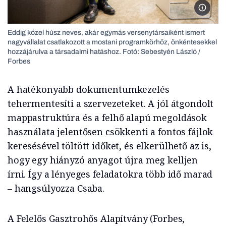
Fotó: S
Eddig közel húsz neves, akár egymás versenytársaiként ismert
nagyvállalat csatlakozott a mostani programkörhöz, önkéntesekkel
hozzájárulva a társadalmi hatáshoz. Fotó: Sebestyén László /
Forbes
A hatékonyabb dokumentumkezelés
tehermentesíti a szervezeteket. A jól átgondolt
mappastruktúra és a felhő alapú megoldások
használata jelentősen csökkenti a fontos fájlok
keresésével töltött időket, és elkerülhető az is,
hogy egy hiányzó anyagot újra meg kelljen
írni. Így a lényeges feladatokra több idő marad
– hangsúlyozza Csaba.
A Felelős Gasztrohős Alapítvány (Forbes,