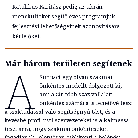
Katolikus Karitász pedig az ukrán
menekülteket segítő éves programjuk
fejlesztési lehetőségeinek azonosítására
kérte őket.
Már három területen segítenek
A
Simpact egy olyan szakmai
önkéntes modellt dolgozott ki,
ami akár több száz vállalati
önkéntes számára is lehetővé teszi
a szaktudással való segítségnyújtást, és a
kevésbé profi civil szervezeteket is alkalmassá
teszi arra, hogy szakmai önkénteseket
fogadjanak. Jelentősen csökkenti a belépési