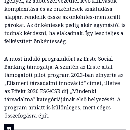
igényei, az adott szervezetnél lévő kihívások
komplexitása és az önkéntesek szaktudása
alapján rendelik össze az önkéntes-mentorált
párokat. Az önkéntesek pedig akár egymástól is
tudnak kérdezni, ha elakadnak. Így lesz teljes a
felkészített önkéntesség.
A most induló programkört az Erste Social
Banking támogatja. A szintén az Erste által
támogatott pilot program 2023-ban elnyerte az
„Elismert társadalmi innováció” címet, illetve
az Effekt 2030 ESG/CSR díj „Mindenki
társadalma” kategóriájának első helyezését. A
program amiatt is különleges, mert céges
összefogásra épít.