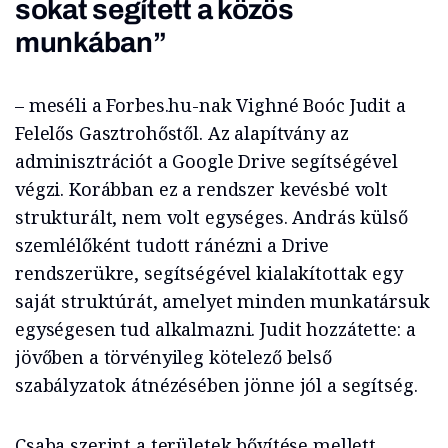
sokat segített a közös
munkában”
– meséli a Forbes.hu-nak Vighné Boóc Judit a
Felelős Gasztrohőstől. Az alapítvány az
adminisztrációt a Google Drive segítségével
végzi. Korábban ez a rendszer kevésbé volt
strukturált, nem volt egységes. András külső
szemlélőként tudott ránézni a Drive
rendszerükre, segítségével kialakítottak egy
saját struktúrát, amelyet minden munkatársuk
egységesen tud alkalmazni. Judit hozzátette: a
jövőben a törvényileg kötelező belső
szabályzatok átnézésében jönne jól a segítség.
Csaba szerint a területek bővítése mellett