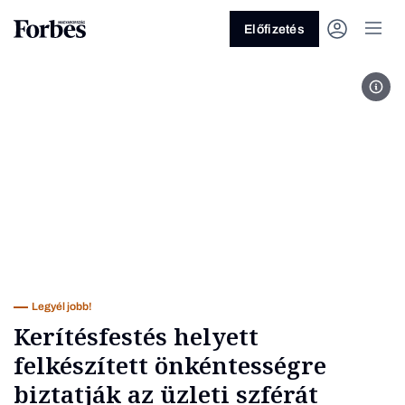
Előfizetés
Bak
Vagy fedezze fel a következő
témákat
Üzlet
Pénz
Zöld
Legyél jobb!
Legyél jobb!
Kerítésfestés helyett
felkészített önkéntességre
biztatják az üzleti szférát