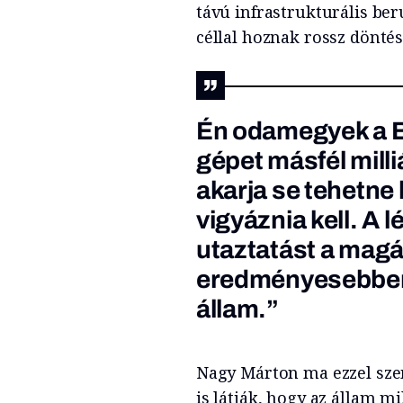
távú infrastrukturális ber
céllal hoznak rossz döntés
Én odamegyek a B
gépet másfél milli
akarja se tehetne
vigyáznia kell. A l
utaztatást a mag
eredményesebben 
állam.”
Nagy Márton ma ezzel szem
is látják, hogy az állam mi