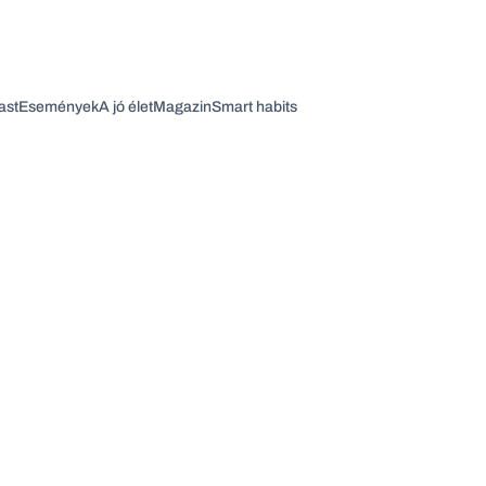
ast
Események
A jó élet
Magazin
Smart habits
Vagy fedezze fel a következő témákat
Üzlet
Pénz
Zöld
Legyél jobb!