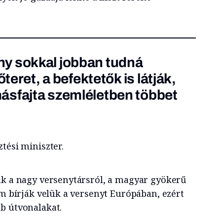
y sokkal jobban tudná
őteret, a befektetők is látják,
ásfajta szemléletben többet
”
tési miniszter.
ak a nagy versenytársról, a magyar gyökerű
em bírják velük a versenyt Európában, ezért
b útvonalakat.