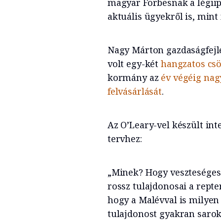
magyar Forbesnak a légiipa
aktuális ügyekről is, mint
Nagy Márton gazdaságfejle
volt egy-két
hangzatos csö
kormány az
év végéig nagy
felvásárlását
.
Az O’Leary-vel készült in
tervhez:
„Minek? Hogy veszteséges
rossz tulajdonosai a repte
hogy a Malévval is milyen
tulajdonost gyakran sarok