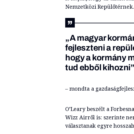
Nemzetközi Repülőtérnek.
„A magyar kormán
fejleszteni a repül
hogy a kormány m
tud ebből kihozni
– mondta a gazdaságfejlesz
O’Leary beszélt a Forbesn
Wizz Airről is: szerinte n
választanak egyre hosszab