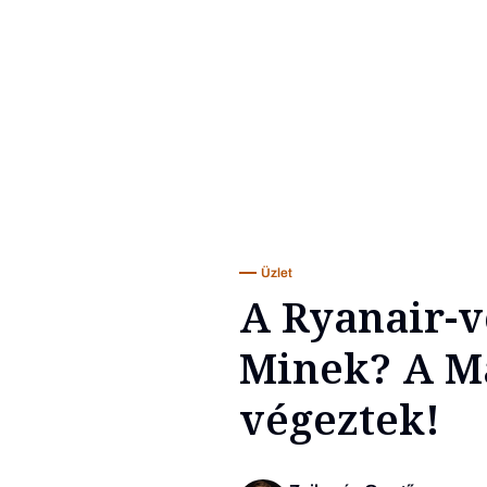
Üzlet
A Ryanair-v
Minek? A Ma
végeztek!