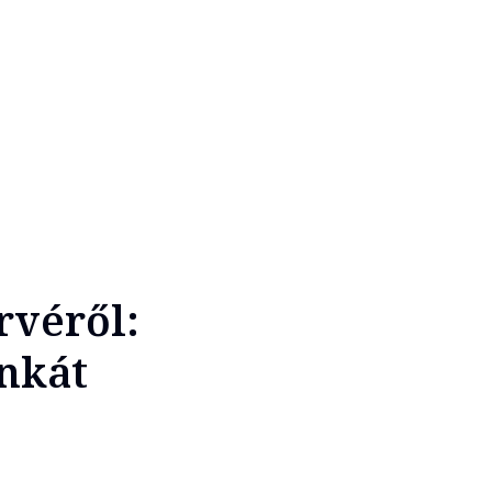
rvéről:
nkát