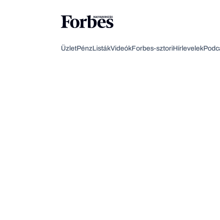
Üzlet
Pénz
Listák
Videók
Forbes-sztori
Hírlevelek
Podc