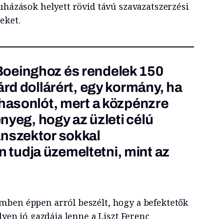
uházások helyett rövid távú szavazatszerzési
eket.
oeinghoz és rendelek 150
árd dollárért, egy kormány, ha
 hasonlót, mert a közpénzre
ényeg, hogy az üzleti célú
ánszektor sokkal
tudja üzemeltetni, mint az
ben éppen arról beszélt, hogy a befektetők
lyen jó gazdája lenne a Liszt Ferenc