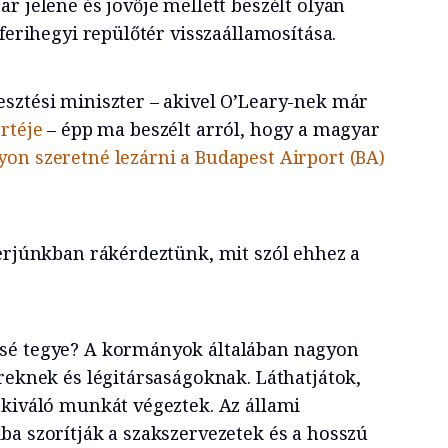
r jelene és jövője mellett beszélt olyan
 ferihegyi repülőtér visszaállamosítása.
sztési miniszter – akivel O’Leary-nek már
rtéje
– épp ma beszélt arról, hogy a magyar
on szeretné lezárni a Budapest Airport (BA)
terjúnkban rákérdeztünk, mit szól ehhez a
sé tegye? A kormányok általában nagyon
reknek és légitársaságoknak. Láthatjátok,
 kiváló munkát végeztek. Az állami
ba szorítják a szakszervezetek és a hosszú