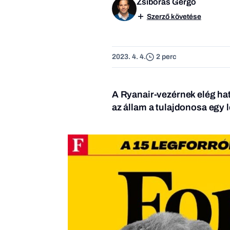
Zsiborás Gergő
Szerző követése
2023. 4. 4.
2 perc
A Ryanair-vezérnek elég hat
az állam a tulajdonosa egy 