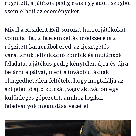
rögzített, a játékos pedig csak egy adott szögből
szemlélheti az eseményeket.
Mivel a Resident Evil-sorozat horrorjátékokat
vonultat fel, a félelemkeltés módszere is a
rögzített kamerából ered: az ijesztgetés
váratlanuk felbukkanó zombik és mutánsok
feladata, a játékos pedig kénytelen újra és újra
bejárni a pályát, mert a továbbjutásnak
elengedhetetlen feltétele, hogy megtalálja az
azt jelentő ajtó kulcsát, vagy aktiváljon egy
különleges gépezetet, amihez logikai
feladványok megoldása vezet el.