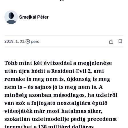
Smejkál Péter
2019. 1. 31.
perc
Több mint két évtizeddel a megjelenése
után újra hódít a Resident Evil 2, ami
remake is meg nem is, újdonság is meg
nem is – és sajnos jó is meg nem is. A
minőség azonban másodlagos, ha üzletről
van szó: a fojtogató nosztalgiára épülő
videojáték már most hatalmas siker,
szokatlan üzletmodellje pedig precedenst
teremthet a 138 milliárd dolláros