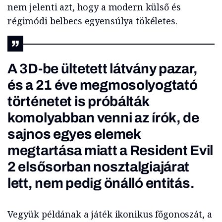
nem jelenti azt, hogy a modern külső és
régimódi belbecs egyensúlya tökéletes.
A 3D-be ültetett látvány pazar,
és a 21 éve megmosolyogtató
történetet is próbálták
komolyabban venni az írók, de
sajnos egyes elemek
megtartása miatt a Resident Evil
2 elsősorban nosztalgiajárat
lett, nem pedig önálló entitás.
Vegyük példának a játék ikonikus főgonoszát, a