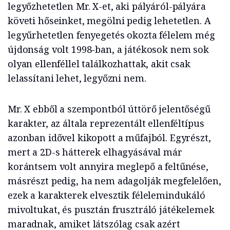
legyőzhetetlen Mr. X-et, aki pályáról-pályára
követi hőseinket, megölni pedig lehetetlen. A
legyűrhetetlen fenyegetés okozta félelem még
újdonság volt 1998-ban, a játékosok nem sok
olyan ellenféllel találkozhattak, akit csak
lelassítani lehet, legyőzni nem.
Mr. X ebből a szempontból úttörő jelentőségű
karakter, az általa reprezentált ellenféltípus
azonban idővel kikopott a műfajból. Egyrészt,
mert a 2D-s hátterek elhagyásával már
korántsem volt annyira meglepő a feltűnése,
másrészt pedig, ha nem adagolják megfelelően,
ezek a karakterek elvesztik félelemindukáló
mivoltukat, és pusztán frusztráló játékelemek
maradnak, amiket látszólag csak azért