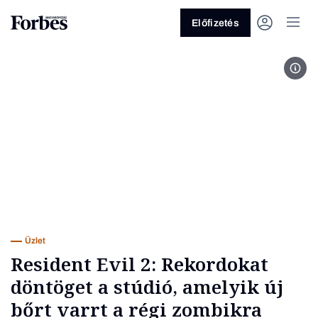
Előfizetés
Kép
Vagy fedezze fel a következő
témákat
Üzlet
Pénz
Zöld
Legyél jobb!
Üzlet
Resident Evil 2: Rekordokat
döntöget a stúdió, amelyik új
bőrt varrt a régi zombikra