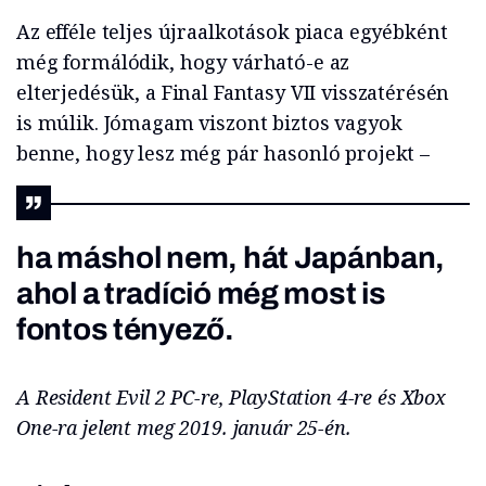
Az efféle teljes újraalkotások piaca egyébként
még formálódik, hogy várható-e az
elterjedésük, a Final Fantasy VII visszatérésén
is múlik. Jómagam viszont biztos vagyok
benne, hogy lesz még pár hasonló projekt –
ha máshol nem, hát Japánban,
ahol a tradíció még most is
fontos tényező.
A Resident Evil 2 PC-re, PlayStation 4-re és Xbox
One-ra jelent meg 2019. január 25-én.