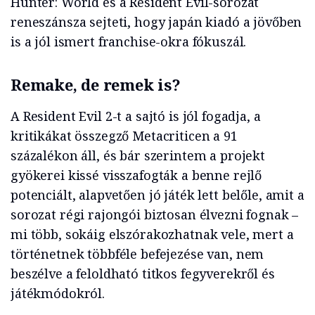
Hunter: World és a Resident Evil-sorozat
reneszánsza sejteti, hogy japán kiadó a jövőben
is a jól ismert franchise-okra fókuszál.
Remake, de remek is?
A Resident Evil 2-t a sajtó is jól fogadja, a
kritikákat összegző Metacriticen a 91
százalékon áll, és bár szerintem a projekt
gyökerei kissé visszafogták a benne rejlő
potenciált, alapvetően jó játék lett belőle, amit a
sorozat régi rajongói biztosan élvezni fognak –
mi több, sokáig elszórakozhatnak vele, mert a
történetnek többféle befejezése van, nem
beszélve a feloldható titkos fegyverekről és
játékmódokról.