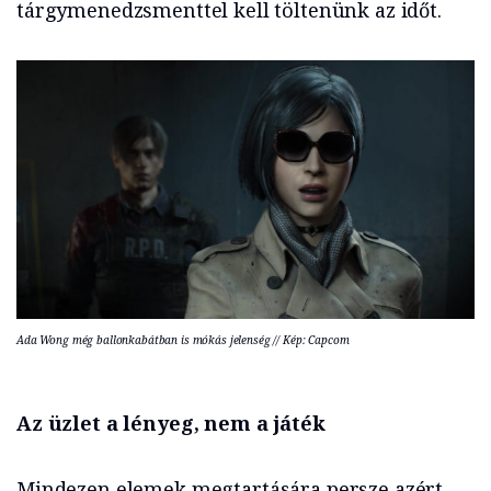
tárgymenedzsmenttel kell töltenünk az időt.
Ada Wong még ballonkabátban is mókás jelenség // Kép: Capcom
Az üzlet a lényeg, nem a játék
Mindezen elemek megtartására persze azért