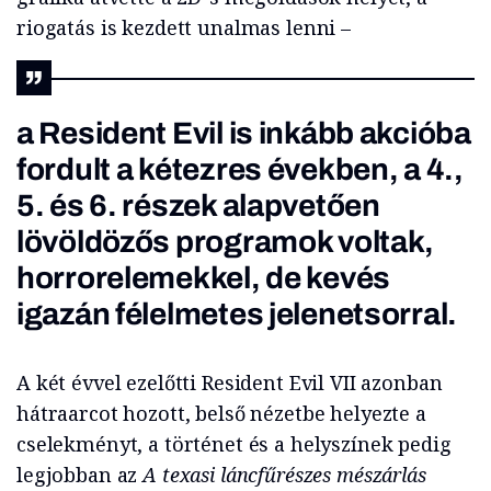
riogatás is kezdett unalmas lenni –
a Resident Evil is inkább akcióba
fordult a kétezres években, a 4.,
5. és 6. részek alapvetően
lövöldözős programok voltak,
horrorelemekkel, de kevés
igazán félelmetes jelenetsorral.
A két évvel ezelőtti Resident Evil VII azonban
hátraarcot hozott, belső nézetbe helyezte a
cselekményt, a történet és a helyszínek pedig
legjobban az
A texasi láncfűrészes mészárlás