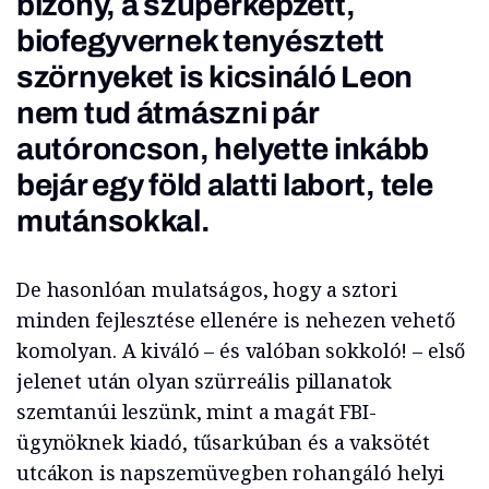
bizony, a szuperképzett,
biofegyvernek tenyésztett
szörnyeket is kicsináló Leon
nem tud átmászni pár
autóroncson, helyette inkább
bejár egy föld alatti labort, tele
mutánsokkal.
De hasonlóan mulatságos, hogy a sztori
minden fejlesztése ellenére is nehezen vehető
komolyan. A kiváló – és valóban sokkoló! – első
jelenet után olyan szürreális pillanatok
szemtanúi leszünk, mint a magát FBI-
ügynöknek kiadó, tűsarkúban és a vaksötét
utcákon is napszemüvegben rohangáló helyi