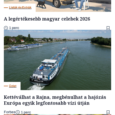
Listák és Extrák
A legértékesebb magyar celebek 2026
1 perc
Üzlet
Kettéválhat a Rajna, megbénulhat a hajózás
Európa egyik legfontosabb vízi útján
Forbes
1 perc