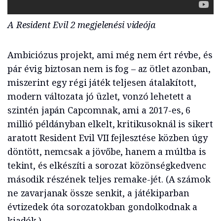
A Resident Evil 2 megjelenési videója
Ambiciózus projekt, ami még nem ért révbe, és
pár évig biztosan nem is fog – az ötlet azonban,
miszerint egy régi játék teljesen átalakított,
modern változata jó üzlet, vonzó lehetett a
szintén japán Capcomnak, ami a 2017-es, 6
millió példányban elkelt, kritikusoknál is sikert
aratott Resident Evil VII fejlesztése közben úgy
döntött, nemcsak a jövőbe, hanem a múltba is
tekint, és elkészíti a sorozat közönségkedvenc
második részének teljes remake-jét. (A számok
ne zavarjanak össze senkit, a játékiparban
évtizedek óta sorozatokban gondolkodnak a
kiadók.)