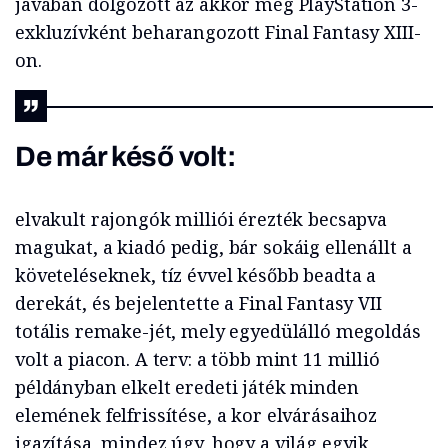
javában dolgozott az akkor még PlayStation 3-
exkluzívként beharangozott Final Fantasy XIII-
on.
De már késő volt:
elvakult rajongók milliói érezték becsapva
magukat, a kiadó pedig, bár sokáig ellenállt a
követeléseknek, tíz évvel később beadta a
derekát, és bejelentette a Final Fantasy VII
totális remake-jét, mely egyedülálló megoldás
volt a piacon. A terv: a több mint 11 millió
példányban elkelt eredeti játék minden
elemének felfrissítése, a kor elvárásaihoz
igazítása, mindez úgy, hogy a világ egyik