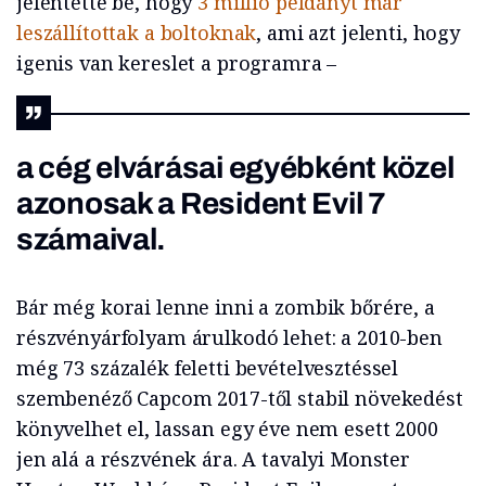
jelentette be, hogy
3 millió példányt már
leszállítottak a boltoknak
, ami azt jelenti, hogy
igenis van kereslet a programra –
a cég elvárásai egyébként közel
azonosak a Resident Evil 7
számaival.
Bár még korai lenne inni a zombik bőrére, a
részvényárfolyam árulkodó lehet: a 2010-ben
még 73 százalék feletti bevételvesztéssel
szembenéző Capcom 2017-től stabil növekedést
könyvelhet el, lassan egy éve nem esett 2000
jen alá a részvének ára. A tavalyi Monster