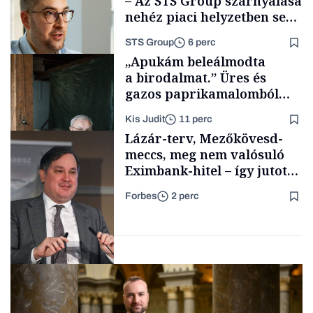
– Az STS Group szárnyalása
nehéz piaci helyzetben sem
lassult
STS Group
6 perc
Energia
„Apukám beleálmodta
a birodalmat.” Üres és
gazos paprikamalomból
lett az igazi családi
Kis Judit
11 perc
fűszersztori
Támogatói tartalom
Lázár-terv, Mezőkövesd-
meccs, meg nem valósuló
Eximbank-hitel – így jutott
el a bezárásig a 70 éves
Forbes
2 perc
téglagyár
Családi
vállalkozások
Magyar cégek