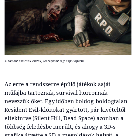
A zombik nemcsak csúfak, veszélyesek is // Kép: Capcom
Az erre a rendszerre épülő játékok saját
műfajba tartoznak, survival horrornak
nevezzük őket. Egy időben boldog-boldogtalan
Resident Evil-klónokat gyártott, pár kivételtől
eltekintve (Silent Hill, Dead Space) azonban a
többség feledésbe merült, és ahogy a 3D-s
grafika átvette a 2D-s megoldások helyét, a