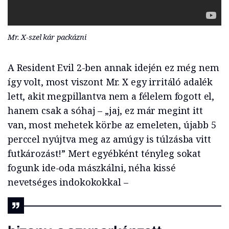
Mr. X-szel kár packázni
A Resident Evil 2-ben annak idején ez még nem
így volt, most viszont Mr. X egy irritáló adalék
lett, akit megpillantva nem a félelem fogott el,
hanem csak a sóhaj – „jaj, ez már megint itt
van, most mehetek körbe az emeleten, újabb 5
perccel nyújtva meg az amúgy is túlzásba vitt
futkározást!” Mert egyébként tényleg sokat
fogunk ide-oda mászkálni, néha kissé
nevetséges indokokokkal –