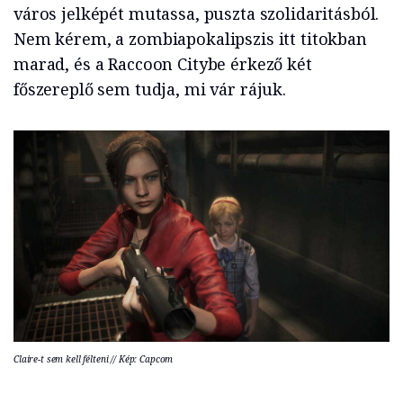
város jelképét mutassa, puszta szolidaritásból.
Nem kérem, a zombiapokalipszis itt titokban
marad, és a Raccoon Citybe érkező két
főszereplő sem tudja, mi vár rájuk.
Claire-t sem kell félteni // Kép: Capcom