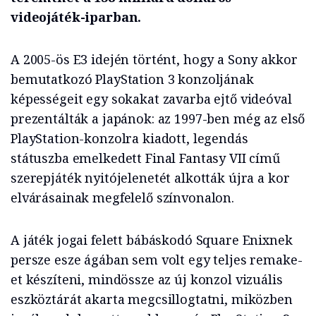
videojáték-iparban.
A 2005-ös E3 idején történt, hogy a Sony akkor
bemutatkozó PlayStation 3 konzoljának
képességeit egy sokakat zavarba ejtő videóval
prezentálták a japánok: az 1997-ben még az első
PlayStation-konzolra kiadott, legendás
státuszba emelkedett Final Fantasy VII című
szerepjáték nyitójelenetét alkották újra a kor
elvárásainak megfelelő színvonalon.
A játék jogai felett bábáskodó Square Enixnek
persze esze ágában sem volt egy teljes remake-
et készíteni, mindössze az új konzol vizuális
eszköztárát akarta megcsillogtatni, miközben