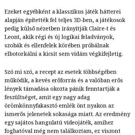
Ezeket egyébként a klasszikus játék hátterei
alapján építették fel teljes 3D-ben, a játékosok
pedig külső nézetben irányítják Claire-t és
Leont, akik régi és új logikai feladványok,
szobák és ellenfelek körében próbálnak
elbotorkálni a kicsit sem vidám végkifejletig.
Szó mi szó, a recept az esetek többségében
működik, a kevés erőforrás és a valóban erős
lények támadása okozta pánik fenntartják a
feszültséget, amit egy nagy adag
örömkönnyfakasztó emlék önt nyakon az
ismerős jelenetek sokasága miatt. Az eredmény
egy sajátos hangulatú videojáték, amihez
foghatóval még nem találkoztam, ez viszont