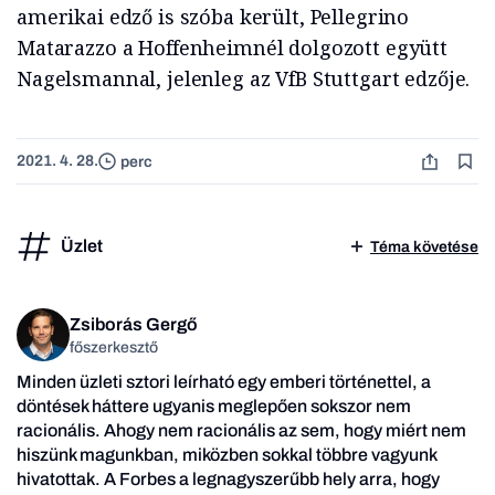
amerikai edző is szóba került, Pellegrino
Matarazzo a Hoffenheimnél dolgozott együtt
Nagelsmannal, jelenleg az VfB Stuttgart edzője.
2021. 4. 28.
perc
Üzlet
Téma követése
Zsiborás Gergő
főszerkesztő
Minden üzleti sztori leírható egy emberi történettel, a
döntések háttere ugyanis meglepően sokszor nem
racionális. Ahogy nem racionális az sem, hogy miért nem
hiszünk magunkban, miközben sokkal többre vagyunk
hivatottak. A Forbes a legnagyszerűbb hely arra, hogy