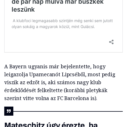
A Bayern ugyanis már bejelentette, hogy
leigazolja Upamecanót Lipcséből, most pedig
viszik az edzőt is, aki számos nagy klub
érdeklődését felkeltette (korábbi pletykák
szerint vitte volna az FC Barcelona is).
Mateschitz úgy érezte, ha