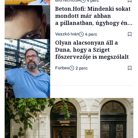
BioTechUSA
4 perc
Politika
Beton.Hofi: Mindenki sokat
mondott már abban
a pillanatban, úgyhogy én
a legsarkosabb
Vaszkó Iván
4 perc
gondolataimat akartam
Content Lab HUB
Olyan alacsonyan áll a
kimondani
Duna, hogy a Sziget
főszervezője is megszólalt
Forbes
2 perc
Forbes-sztori
Társadalom