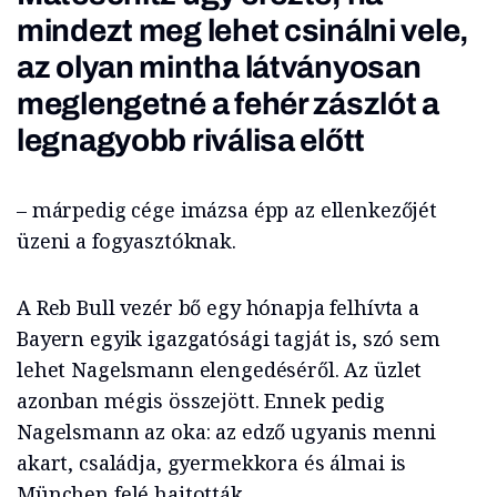
mindezt meg lehet csinálni vele,
az olyan mintha látványosan
meglengetné a fehér zászlót a
legnagyobb riválisa előtt
– márpedig cége imázsa épp az ellenkezőjét
üzeni a fogyasztóknak.
A Reb Bull vezér bő egy hónapja felhívta a
Bayern egyik igazgatósági tagját is, szó sem
lehet Nagelsmann elengedéséről. Az üzlet
azonban mégis összejött. Ennek pedig
Nagelsmann az oka: az edző ugyanis menni
akart, családja, gyermekkora és álmai is
München felé hajtották.