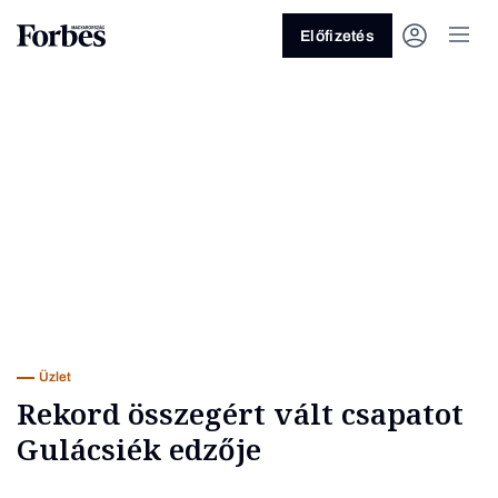
Előfizetés
Vagy fedezze fel a következő
témákat
Üzlet
Pénz
Zöld
Legyél jobb!
Üzlet
Rekord összegért vált csapatot
Gulácsiék edzője