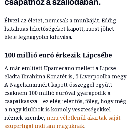
csapathoz a szállodában.
Élvezi az életet, nemcsak a munkáját. Eddig
hatalmas lehetőségeket kapott, most jöhet
élete legnagyobb kihívása.
100 millió euró érkezik Lipcsébe
A már említett Upamecano mellett a Lipcse
eladta Ibrahima Konatét is, ő Liverpoolba megy.
A Nagelsmannért kapott összeggel együtt
csaknem 100 millió euróval gyarapodik a
csapatkassza – ez elég jelentős, főleg, hogy még
a nagy klubbok is komoly veszteségekkel
néznek szembe,
nem véletlenül akartak saját
szuperligát indítani maguknak
.