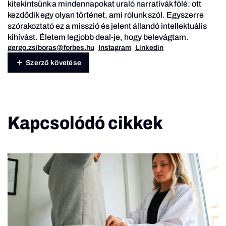
kitekintsünk a mindennapokat uraló narratívák fölé: ott
kezdődik egy olyan történet, ami rólunk szól. Egyszerre
szórakoztató ez a misszió és jelent állandó intellektuális
kihívást. Életem legjobb deal-je, hogy belevágtam.
gergo.zsiboras@forbes.hu
Instagram
Linkedin
Szerző követése
Kapcsolódó cikkek