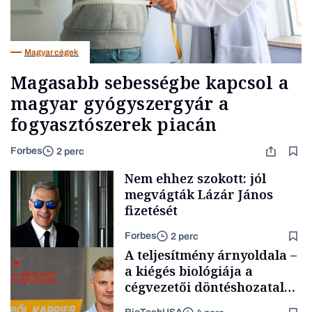
Magyar cégek
Magasabb sebességbe kapcsol a
magyar gyógyszergyár a
fogyasztószerek piacán
Forbes
2 perc
Nem ehhez szokott: jól
megvágták Lázár János
fizetését
Forbes
2 perc
A teljesítmény árnyoldala –
a kiégés biológiája a
cégvezetői döntéshozatal
mögött