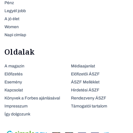
Pénz
Legyél jobb
A jó élet
Women
Napi címlap
Oldalak
A magazin
Médiaajanlat
Előfizetés
Előfizetői ÁSZF
Esemény
ÁSZF Melléklet
Kapcsolat
Hirdetési ÁSZF
Könyvek a Forbes ajánlásával
Rendezveny ÁSZF
Impresszum
Támogatói tartalom
Így dolgozunk