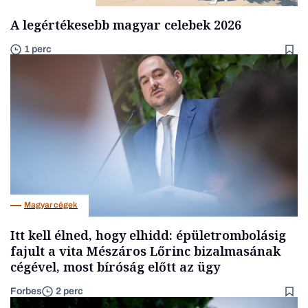
A legértékesebb magyar celebek 2026
1 perc
Magyar cégek
Itt kell élned, hogy elhidd: épületrombolásig
fajult a vita Mészáros Lőrinc bizalmasának
cégével, most bíróság előtt az ügy
Forbes
2 perc