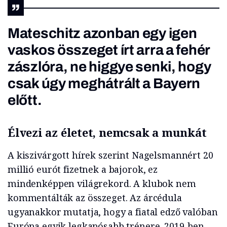
Mateschitz azonban egy igen
vaskos összeget írt arra a fehér
zászlóra, ne higgye senki, hogy
csak úgy meghátrált a Bayern
előtt.
Élvezi az életet, nemcsak a munkát
A kiszivárgott hírek szerint Nagelsmannért 20
millió eurót fizetnek a bajorok, ez
mindenképpen világrekord. A klubok nem
kommentálták az összeget. Az árcédula
ugyanakkor mutatja, hogy a fiatal edző valóban
Európa egyik legkapósabb trénere. 2019-ben,