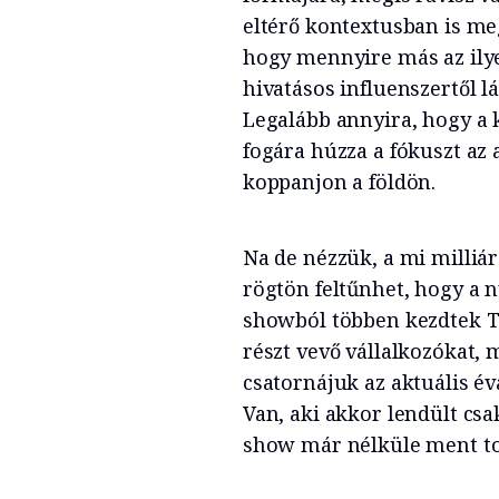
eltérő kontextusban is me
hogy mennyire más az ilyen
hivatásos influenszertől l
Legalább annyira, hogy a 
fogára húzza a fókuszt az
koppanjon a földön.
Na de nézzük, a mi milliá
rögtön feltűnhet, hogy a 
showból többen kezdtek T
részt vevő vállalkozókat, 
csatornájuk az aktuális év
Van, aki akkor lendült csa
show már nélküle ment tov