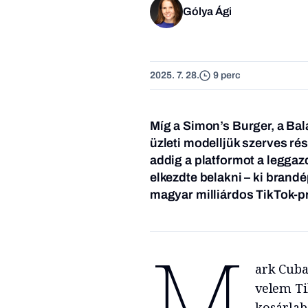
Gólya Ági
2025. 7. 28.
9 perc
Míg a Simon’s Burger, a Bala
üzleti modelljük szerves ré
addig a platformot a legga
elkezdte belakni – ki brand
magyar milliárdos TikTok-pr
M
ark Cuban
velem Ti
kosárlab