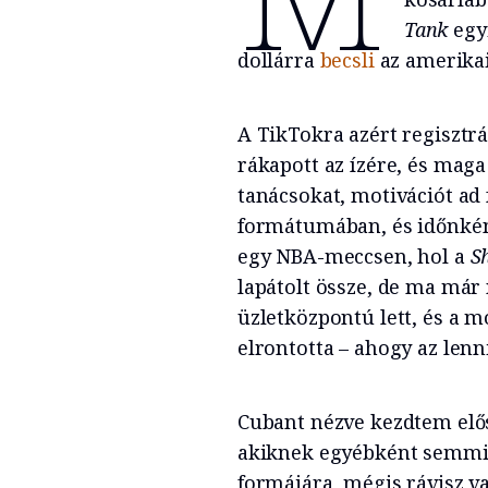
Tank
egyi
dollárra
becsli
az amerikai
A TikTokra azért regisztrá
rákapott az ízére, és maga
tanácsokat, motivációt ad
formátumában, és időnként
egy NBA-meccsen, hol a
S
lapátolt össze, de ma már 
üzletközpontú lett, és a m
elrontotta – ahogy az lenni
Cubant nézve kezdtem elős
akiknek egyébként semmi 
formájára, mégis rávisz va