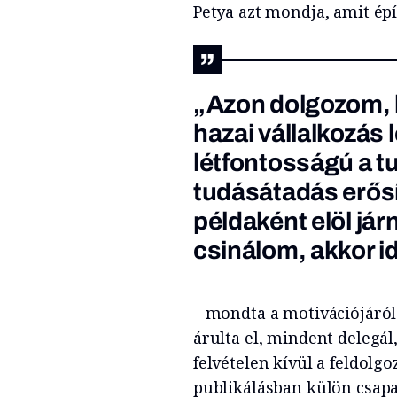
Petya azt mondja, amit ép
„Azon dolgozom, 
hazai vállalkozás
létfontosságú a t
tudásátadás erős
példaként elöl jár
csinálom, akkor id
– mondta a motivációjáról
árulta el, mindent delegál,
felvételen kívül a feldolg
publikálásban külön csapat