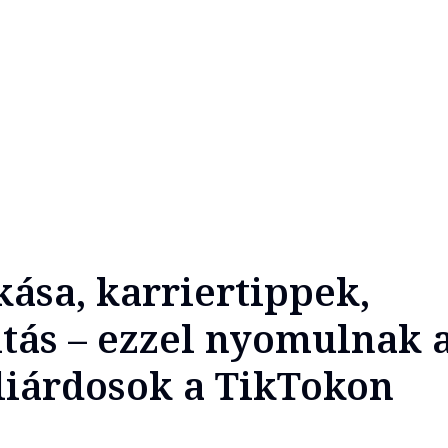
kása, karriertippek,
ás – ezzel nyomulnak 
liárdosok a TikTokon