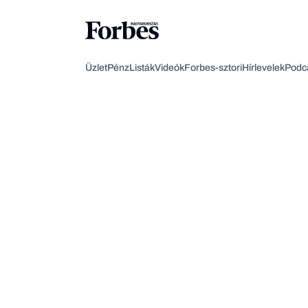
Üzlet
Pénz
Listák
Videók
Forbes-sztori
Hírlevelek
Podc