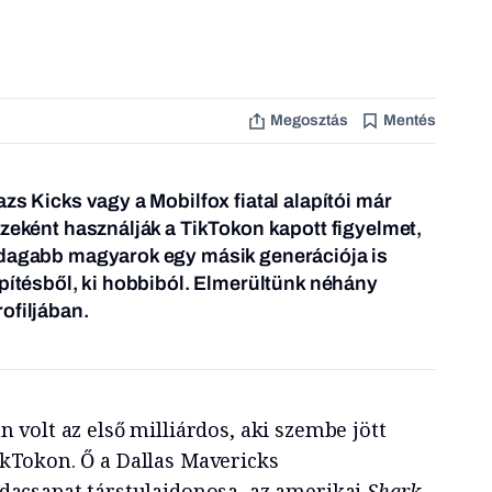
Megosztás
Mentés
zs Kicks vagy a Mobilfox fiatal alapítói már
szeként használják a TikTokon kapott figyelmet,
zdagabb magyarok egy másik generációja is
építésből, ki hobbiból. Elmerültünk néhány
ofiljában.
 volt az első milliárdos, aki szembe jött
kTokon. Ő a Dallas Mavericks
dacsapat társtulajdonosa, az amerikai
Shark