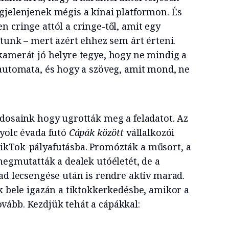
gjelenjenek mégis a kínai platformon. És
 cringe attól a cringe-től, amit egy
átunk – mert azért ehhez sem árt érteni.
kamerát jó helyre tegye, hogy ne mindig a
 automata, és hogy a szöveg, amit mond, ne
rdosaink hogy ugrották meg a feladatot. Az
nyolc évada futó
Cápák között
vállalkozói
ikTok-pályafutásba. Promózták a műsort, a
megmutatták a dealek utóéletét, de a
ad lecsengése után is rendre aktív marad.
k bele igazán a tiktokkerkedésbe, amikor a
ább. Kezdjük tehát a cápákkal: