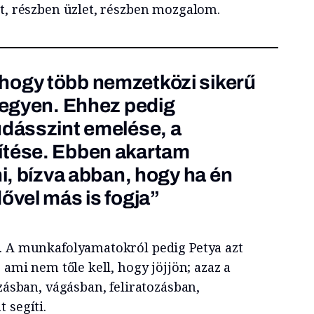
ít, részben üzlet, részben mozgalom.
hogy több nemzetközi sikerű
 legyen. Ehhez pedig
udásszint emelése, a
ítése. Ebben akartam
ni, bízva abban, hogy ha én
ővel más is fogja”
. A munkafolyamatokról pedig Petya azt
 ami nem tőle kell, hogy jöjjön; azaz a
ozásban, vágásban, feliratozásban,
 segíti.