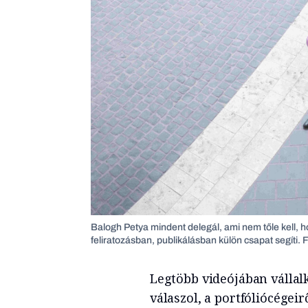
Balogh Petya mindent delegál, ami nem tőle kell, ho
feliratozásban, publikálásban külön csapat segíti. 
Legtöbb videójában vállal
válaszol, a portfóliócégeir