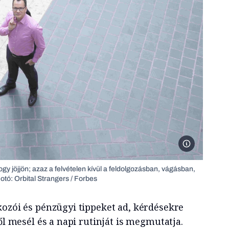
Balogh Petya. F
gy jöjjön; azaz a felvételen kívül a feldolgozásban, vágásban,
Fotó: Orbital Strangers / Forbes
kozói és pénzügyi tippeket ad, kérdésekre
ől mesél és a napi rutinját is megmutatja.