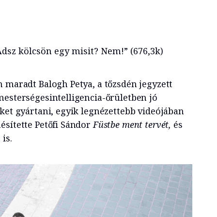
Adsz kölcsön egy misit? Nem!” (676,3k)
n maradt Balogh Petya, a tőzsdén jegyzett
mesterségesintelligencia-őrületben jó
ket gyártani, egyik legnézettebb videójában
ésítette Petőfi Sándor
Füstbe ment tervét,
és
 is.