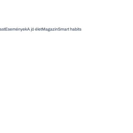
ast
Események
A jó élet
Magazin
Smart habits
Vagy fedezze fel a következő témákat
Üzlet
Pénz
Zöld
Legyél jobb!