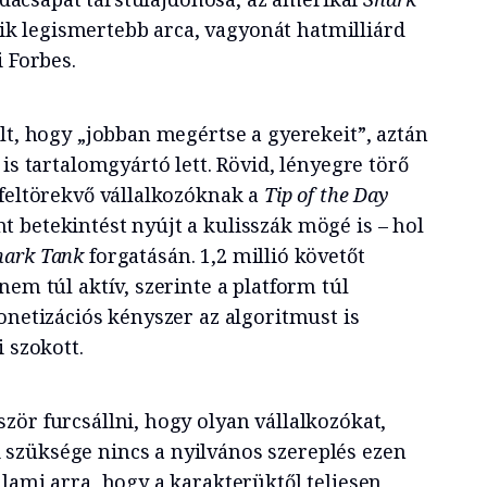
k legismertebb arca, vagyonát hatmilliárd
 Forbes.
lt, hogy „jobban megértse a gyerekeit”, aztán
 is tartalomgyártó lett. Rövid, lényegre törő
 feltörekvő vállalkozóknak a
Tip of the Day
 betekintést nyújt a kulisszák mögé is – hol
hark Tank
forgatásán. 1,2 millió követőt
nem túl aktív, szerinte a platform túl
onetizációs kényszer az algoritmust is
 szokott.
zör furcsállni, hogy olyan vállalkozókat,
szüksége nincs a nyilvános szereplés ezen
lami arra, hogy a karakterüktől teljesen