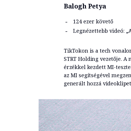
Balogh Petya
124 ezer követő
Legnézettebb videó: „
TikTokon is a tech vonalo
STRT Holding vezetője. A 
érzékkel kezdett MI-teszte
az MI segítségével megzen
generált hozzá videoklipet