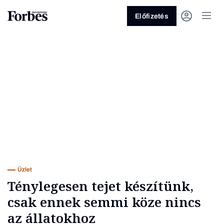
Előfizetés
Vagy fedezze fel a következő
témákat
Üzlet
Pénz
Zöld
Legyél jobb!
Üzlet
Ténylegesen tejet készítünk,
csak ennek semmi köze nincs
az állatokhoz