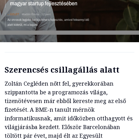
ÜZLET
Madzin Emília
12 perc
Az orvosok legjobb barátja lehet a fejlesztés, amivel
feleannyi idő alatt kiderül, mi a bajunk
Szerencsés csillagállás alatt
Zoltán Cegléden nőtt fel, gyerekkorában
szippantotta be a programozás világa,
tizenötévesen már ebből kereste meg az első
fizetését. A BME-n tanult mérnök
informatikusnak, amit időközben otthagyott és
világjárásba kezdett. Először Barcelonában
töltött pár évet, majd élt az Egyesült