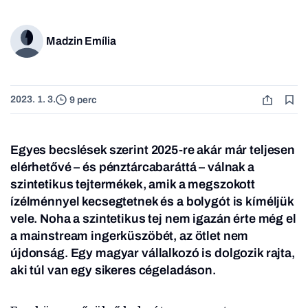
Madzin Emília
2023. 1. 3.
9 perc
Egyes becslések szerint 2025-re akár már teljesen
elérhetővé – és pénztárcabaráttá – válnak a
szintetikus tejtermékek, amik a megszokott
ízélménnyel kecsegtetnek és a bolygót is kíméljük
vele. Noha a szintetikus tej nem igazán érte még el
a mainstream ingerküszöbét, az ötlet nem
újdonság. Egy magyar vállalkozó is dolgozik rajta,
aki túl van egy sikeres cégeladáson.