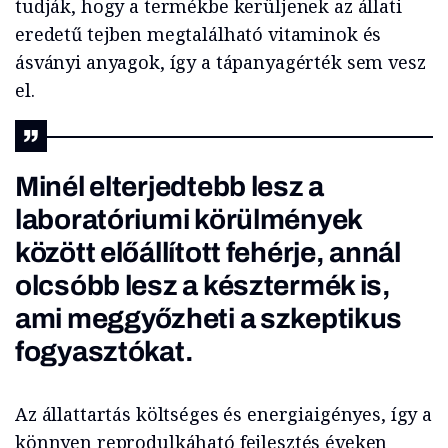
tudják, hogy a termékbe kerüljenek az állati
eredetű tejben megtalálható vitaminok és
ásványi anyagok, így a tápanyagérték sem vesz
el.
Minél elterjedtebb lesz a
laboratóriumi körülmények
között előállított fehérje, annál
olcsóbb lesz a késztermék is,
ami meggyőzheti a szkeptikus
fogyasztókat.
Az állattartás költséges és energiaigényes, így a
könnyen reprodulkáható fejlesztés éveken