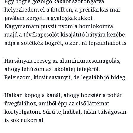
Egy bögre gőzölgő kakaót szorongatva
helyezkedem el a fotelben, a prérifarkas már
javában kergeti a gyalogkakukkot.
Nagymamám puszit nyom a homlokomra,
majd a tévékapcsolót kisajátító bátyám kezébe
adja a sötétkék bögrét, ő kért rá tejszínhabot is.
Harsányan recseg az alumíniumcsomagolás,
ahogy lehúzom az iskolatej tetejéről.
Beleiszom, kicsit savanyú, de legalább jó hideg.
Halkan kopog a kanál, ahogy hozzáér a pohár
üvegfalához, amiből épp az első láttémat
kortyolgatom. Sűrű tejhabbal, talán túlságosan
is sok cukorral.