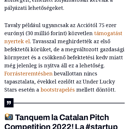
pályázati lehetőségeket.
Tavaly például ugyancsak az Acciótól 75 ezer
eurónyi (30 millió forint) közvetlen
támogatást
nyertek el
. Tavasszal meghirdették az első
befektetői körüket, de a megváltozott gazdasági
környezet és a csökkenő befektetési kedv miatt
még jelenleg is nyitva áll ez a lehetőség.
Forrásteremtésben
bevallottan nincs
tapasztalata, évekkel ezelőtt az Under Lucky
Stars esetén a
bootstrapelés
mellett döntött.
Tanquem la Catalan Pitch
Competition 2022! La
#startup