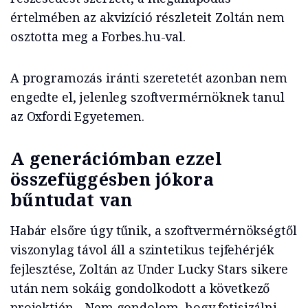
értelmében az akvizíció részleteit Zoltán nem
osztotta meg a Forbes.hu-val.
A programozás iránti szeretetét azonban nem
engedte el, jelenleg szoftvermérnöknek tanul
az Oxfordi Egyetemen.
A generációmban ezzel
összefüggésben jókora
bűntudat van
Habár elsőre úgy tűnik, a szoftvermérnökségtől
viszonylag távol áll a szintetikus tejfehérjék
fejlesztése, Zoltán az Under Lucky Stars sikere
után nem sokáig gondolkodott a következő
projektjén. „Nem gondolom, hogy fetisizálni