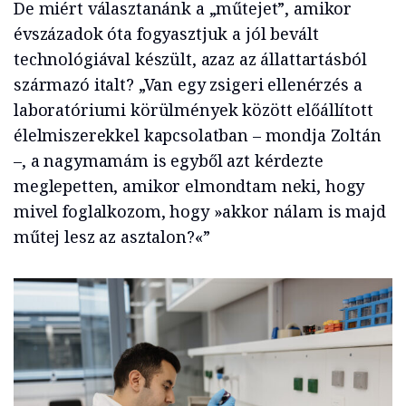
De miért választanánk a „műtejet”, amikor
évszázadok óta fogyasztjuk a jól bevált
technológiával készült, azaz az állattartásból
származó italt? „Van egy zsigeri ellenérzés a
laboratóriumi körülmények között előállított
élelmiszerekkel kapcsolatban – mondja Zoltán
–, a nagymamám is egyből azt kérdezte
meglepetten, amikor elmondtam neki, hogy
mivel foglalkozom, hogy »akkor nálam is majd
műtej lesz az asztalon?«”