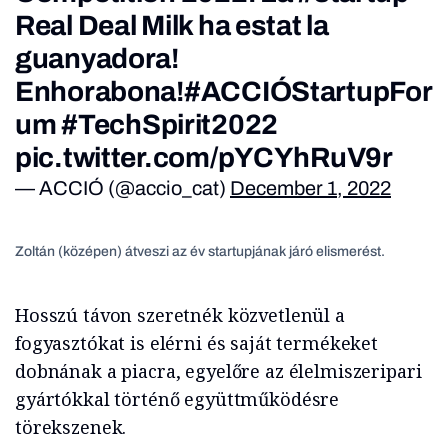
Real Deal Milk ha estat la
guanyadora!
Enhorabona!
#ACCIÓStartupFor
um
#TechSpirit2022
pic.twitter.com/pYCYhRuV9r
— ACCIÓ (@accio_cat)
December 1, 2022
Zoltán (középen) átveszi az év startupjának járó elismerést.
Hosszú távon szeretnék közvetlenül a
fogyasztókat is elérni és saját termékeket
dobnának a piacra, egyelőre az élelmiszeripari
gyártókkal történő együttműködésre
törekszenek.