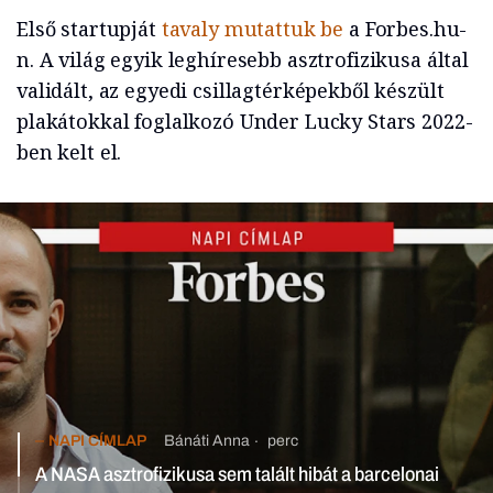
Első startupját
tavaly mutattuk be
a Forbes.hu-
n. A világ egyik leghíresebb asztrofizikusa által
validált, az egyedi csillagtérképekből készült
plakátokkal foglalkozó Under Lucky Stars 2022-
ben kelt el.
NAPI CÍMLAP
Bánáti Anna
perc
A NASA asztrofizikusa sem talált hibát a barcelonai magyar
startup fejlesztésében