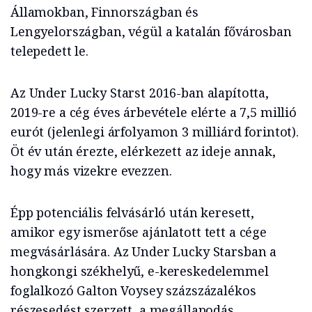
Államokban, Finnországban és
Lengyelországban, végül a katalán fővárosban
telepedett le.
Az Under Lucky Starst 2016-ban alapította,
2019-re a cég éves árbevétele elérte a 7,5 millió
eurót (jelenlegi árfolyamon 3 milliárd forintot).
Öt év után érezte, elérkezett az ideje annak,
hogy más vizekre evezzen.
Épp potenciális felvásárló után keresett,
amikor egy ismerőse ajánlatott tett a cége
megvásárlására. Az Under Lucky Starsban a
hongkongi székhelyű, e-kereskedelemmel
foglalkozó Galton Voysey százszázalékos
részesedést szerzett, a megállapodás