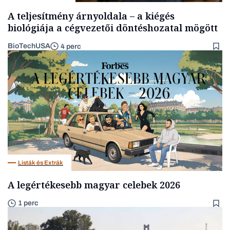
A teljesítmény árnyoldala – a kiégés
biológiája a cégvezetői döntéshozatal mögött
BioTechUSA
4 perc
Listák és Extrák
A legértékesebb magyar celebek 2026
1 perc