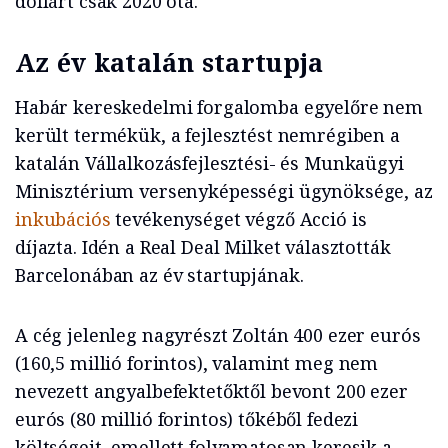
dollárt csak 2020 óta.
Az év katalán startupja
Habár kereskedelmi forgalomba egyelőre nem
került termékük, a fejlesztést nemrégiben a
katalán Vállalkozásfejlesztési- és Munkaügyi
Minisztérium versenyképességi ügynöksége, az
inkubációs
tevékenységet végző Acció is
díjazta. Idén a Real Deal Milket választották
Barcelonában az év startupjának.
A cég jelenleg nagyrészt Zoltán 400 ezer eurós
(160,5 millió forintos), valamint meg nem
nevezett angyalbefektetőktől bevont 200 ezer
eurós (80 millió forintos) tőkéből fedezi
költségeit, emellett folyamatosan keresik a