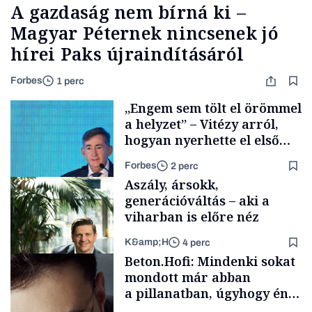
A gazdaság nem bírná ki –
Magyar Péternek nincsenek jó
hírei Paks újraindításáról
Forbes
1 perc
„Engem sem tölt el örömmel
a helyzet” – Vitézy arról,
hogyan nyerhette el első
tenderét Mészárosék cége a
Forbes
2 perc
Tisza-kormány alatt
Aszály, ársokk,
generációváltás – aki a
viharban is előre néz
K&amp;H
4 perc
Elszámoltatás
Beton.Hofi: Mindenki sokat
mondott már abban
a pillanatban, úgyhogy én
a legsarkosabb