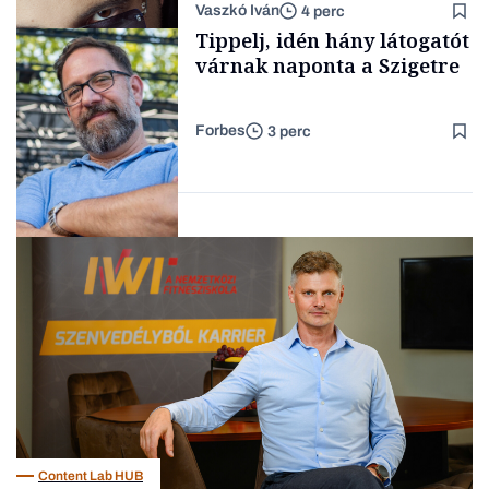
Vaszkó Iván
4 perc
gondolataimat akartam
TÁMOGATÓI
Tippelj, idén hány látogatót
TARTALOM
kimondani
várnak naponta a Szigetre
Forbes
3 perc
Forbes-sztori
Kultúra
Content Lab HUB