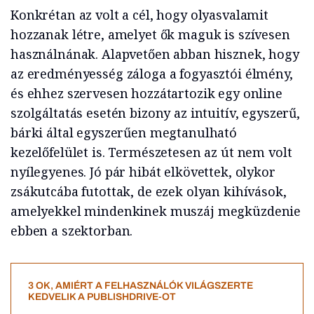
Konkrétan az volt a cél, hogy olyasvalamit
hozzanak létre, amelyet ők maguk is szívesen
használnának. Alapvetően abban hisznek, hogy
az eredményesség záloga a fogyasztói élmény,
és ehhez szervesen hozzátartozik egy online
szolgáltatás esetén bizony az intuitív, egyszerű,
bárki által egyszerűen megtanulható
kezelőfelület is. Természetesen az út nem volt
nyílegyenes. Jó pár hibát elkövettek, olykor
zsákutcába futottak, de ezek olyan kihívások,
amelyekkel mindenkinek muszáj megküzdenie
ebben a szektorban.
3 OK, AMIÉRT A FELHASZNÁLÓK VILÁGSZERTE
KEDVELIK A PUBLISHDRIVE-OT