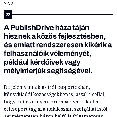
vége.
A PublishDrive háza táján
hisznek a közös fejlesztésben,
és emiatt rendszeresen kikérik a
felhasználóik véleményét,
például kérdőívek vagy
mélyinterjúk segítségével.
De jelen vannak az írói csoportokban,
könyvkiadói közösségekben is, azzal a céllal,
hogy mit és milyen formában várnak el a
célcsoport tagjai a nekik szánt szolgáltatástól.
Természetesen házon belül is folyamatosan