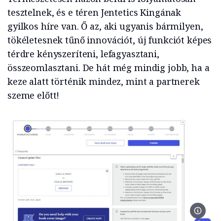
tesztelnek, és e téren Jentetics Kingának
gyilkos híre van. Ő az, aki ugyanis bármilyen,
tökéletesnek tűnő innovációt, új funkciót képes
térdre kényszeríteni, lefagyasztani,
összeomlasztani. De hát még mindig jobb, ha a
keze alatt történik mindez, mint a partnerek
szeme előtt!
A rends