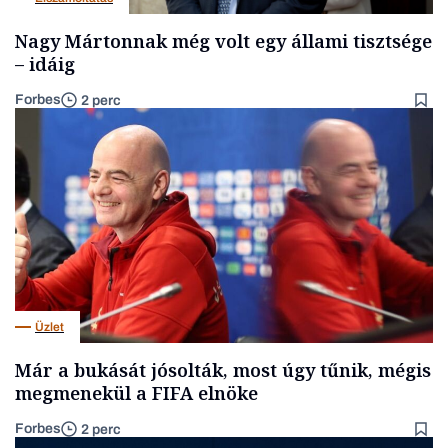
Nagy Mártonnak még volt egy állami tisztsége
– idáig
Forbes
2 perc
Üzlet
Már a bukását jósolták, most úgy tűnik, mégis
megmenekül a FIFA elnöke
Forbes
2 perc