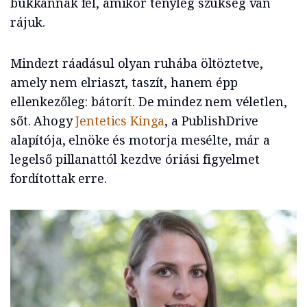
bukkannak fel, amikor tényleg szükség van
rájuk.
Mindezt ráadásul olyan ruhába öltöztetve,
amely nem elriaszt, taszít, hanem épp
ellenkezőleg: bátorít. De mindez nem véletlen,
sőt. Ahogy
Jentetics Kinga
, a PublishDrive
alapítója, elnöke és motorja mesélte, már a
legelső pillanattól kezdve óriási figyelmet
fordítottak erre.