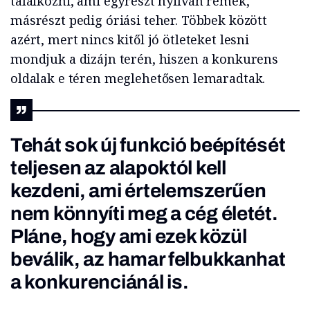
találkozni, ami egyrészt nyilván remek,
másrészt pedig óriási teher. Többek között
azért, mert nincs kitől jó ötleteket lesni
mondjuk a dizájn terén, hiszen a konkurens
oldalak e téren meglehetősen lemaradtak.
Tehát sok új funkció beépítését
teljesen az alapoktól kell
kezdeni, ami értelemszerűen
nem könnyíti meg a cég életét.
Pláne, hogy ami ezek közül
beválik, az hamar felbukkanhat
a konkurenciánál is.