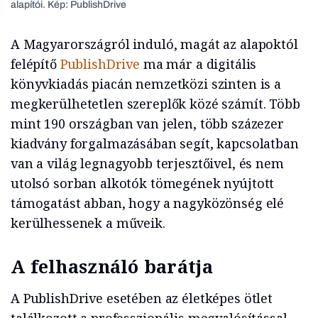
alapítói. Kép: PublishDrive
A Magyarországról induló, magát az alapoktól
felépítő
PublishDrive
ma már a digitális
könyvkiadás piacán nemzetközi szinten is a
megkerülhetetlen szereplők közé számít. Több
mint 190 országban van jelen, több százezer
kiadvány forgalmazásában segít, kapcsolatban
van a világ legnagyobb terjesztőivel, és nem
utolsó sorban alkotók tömegének nyújtott
támogatást abban, hogy a nagyközönség elé
kerülhessenek a műveik.
A felhasználó barátja
A PublishDrive esetében az életképes ötlet
találkozott a professzionális megvalósítással,