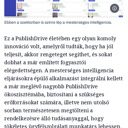
Ebben a
Ebben a szektorban is színre lép a mesterséges intelligencia.
Ez a PublishDrive életében egy olyan komoly
innováció volt, amelyről tudták, hogy ha jól
teljesít, akkor rengeteget segíthet, és sokat
dobhat a már említett fogyasztói
elégedettségen. A mesterséges intelligencia
eljárásokra épülő alkalmazást integrálni kellett
a már meglévő nagyobb PublishDrive
ökoszisztémába, biztosítani a szükséges
erőforrásokat számára, illetve nem utolsó
sorban természetesen megtölteni a
rendelkezésre álló tudásanyaggal, hogy
tökéletes ügyfélszolgálati munkatárs lehessen.