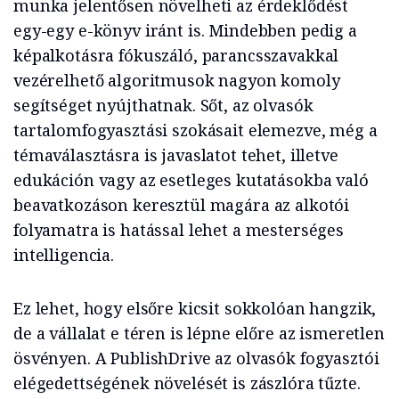
munka jelentősen növelheti az érdeklődést
egy-egy e-könyv iránt is. Mindebben pedig a
képalkotásra fókuszáló, parancsszavakkal
vezérelhető algoritmusok nagyon komoly
segítséget nyújthatnak. Sőt, az olvasók
tartalomfogyasztási szokásait elemezve, még a
témaválasztásra is javaslatot tehet, illetve
edukáción vagy az esetleges kutatásokba való
beavatkozáson keresztül magára az alkotói
folyamatra is hatással lehet a mesterséges
intelligencia.
Ez lehet, hogy elsőre kicsit sokkolóan hangzik,
de a vállalat e téren is lépne előre az ismeretlen
ösvényen. A PublishDrive az olvasók fogyasztói
elégedettségének növelését is zászlóra tűzte.