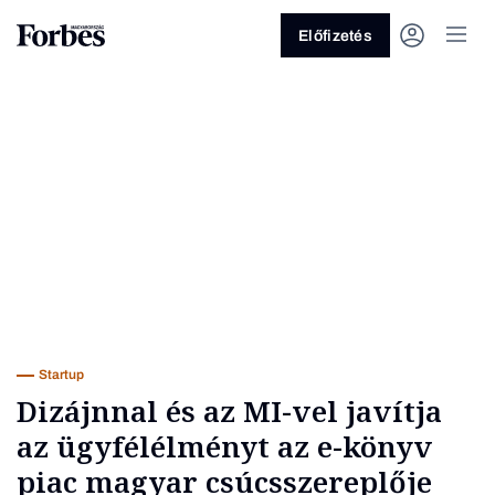
Előfizetés
Vagy fedezze fel a következő
témákat
Üzlet
Pénz
Zöld
Legyél jobb!
Startup
Dizájnnal és az MI-vel javítja
az ügyfélélményt az e-könyv
piac magyar csúcsszereplője