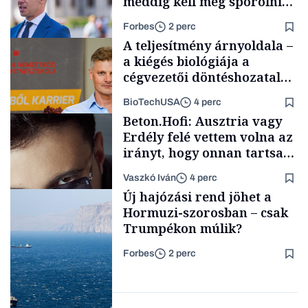
meddig kell még spórolni
az árammal
Forbes
2 perc
A teljesítmény árnyoldala –
a kiégés biológiája a
cégvezetői döntéshozatal
mögött
BioTechUSA
4 perc
Társadalom
Beton.Hofi: Ausztria vagy
Erdély felé vettem volna az
irányt, hogy onnan tartsam
lélegeztetőgépen a magyar
Vaszkó Iván
4 perc
zenét
Content Lab HUB
Új hajózási rend jöhet a
Hormuzi-szorosban – csak
Trumpékon múlik?
Forbes
2 perc
Forbes-sztori