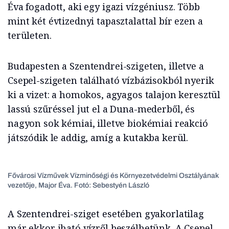
Éva fogadott, aki egy igazi vízgéniusz. Több
mint két évtizednyi tapasztalattal bír ezen a
területen.
Budapesten a Szentendrei-szigeten, illetve a
Csepel-szigeten található vízbázisokból nyerik
ki a vizet: a homokos, agyagos talajon keresztül
lassú szűréssel jut el a Duna-mederből, és
nagyon sok kémiai, illetve biokémiai reakció
játszódik le addig, amíg a kutakba kerül.
Fővárosi Vízművek Vízminőségi és Környezetvédelmi Osztályának
vezetője, Major Éva. Fotó: Sebestyén László
A Szentendrei-sziget esetében gyakorlatilag
már ekkor iható vízről beszélhetünk. A Csepel-