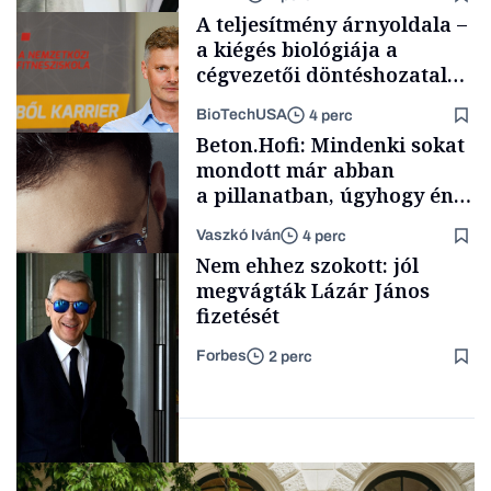
A teljesítmény árnyoldala –
a kiégés biológiája a
cégvezetői döntéshozatal
mögött
BioTechUSA
4 perc
Magyar cégek
Beton.Hofi: Mindenki sokat
mondott már abban
a pillanatban, úgyhogy én
a legsarkosabb
Vaszkó Iván
4 perc
gondolataimat akartam
Content Lab HUB
Nem ehhez szokott: jól
kimondani
megvágták Lázár János
fizetését
Forbes
2 perc
Forbes-sztori