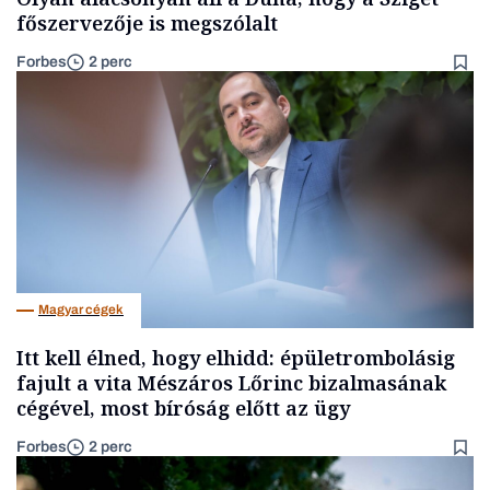
főszervezője is megszólalt
Forbes
2 perc
Magyar cégek
Itt kell élned, hogy elhidd: épületrombolásig
fajult a vita Mészáros Lőrinc bizalmasának
cégével, most bíróság előtt az ügy
Forbes
2 perc