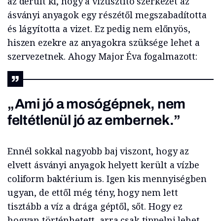
az derült ki, hogy a víztisztító szerkezet az
ásványi anyagok egy részétől megszabadította
és lágyította a vizet. Ez pedig nem előnyös,
hiszen ezekre az anyagokra szüksége lehet a
szervezetnek. Ahogy Major Éva fogalmazott:
„Ami jó a mosógépnek, nem
feltétlenül jó az embernek.”
Ennél sokkal nagyobb baj viszont, hogy az
elvett ásványi anyagok helyett került a vízbe
coliform baktérium is. Igen kis mennyiségben
ugyan, de ettől még tény, hogy nem lett
tisztább a víz a drága géptől, sőt. Hogy ez
hogyan történhetett, arra csak tippelni lehet,