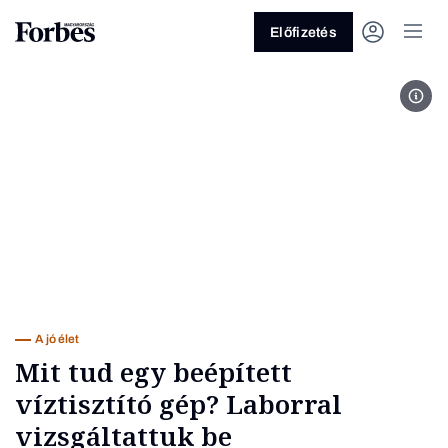
Előfizetés
Majo
Vagy fedezze fel a következő
témákat
Üzlet
Pénz
Zöld
Legyél jobb!
A jó élet
Mit tud egy beépített
víztisztító gép? Laborral
vizsgáltattuk be