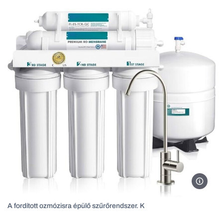
A fordí
A fordított ozmózisra épülő szűrőrendszer. K