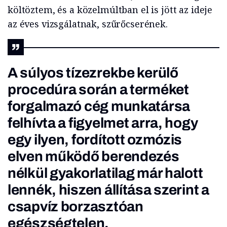
költöztem, és a közelmúltban el is jött az ideje
az éves vizsgálatnak, szűrőcserének.
A súlyos tízezrekbe kerülő
procedúra során a terméket
forgalmazó cég munkatársa
felhívta a figyelmet arra, hogy
egy ilyen, fordított ozmózis
elven működő berendezés
nélkül gyakorlatilag már halott
lennék, hiszen állítása szerint a
csapvíz borzasztóan
egészségtelen.