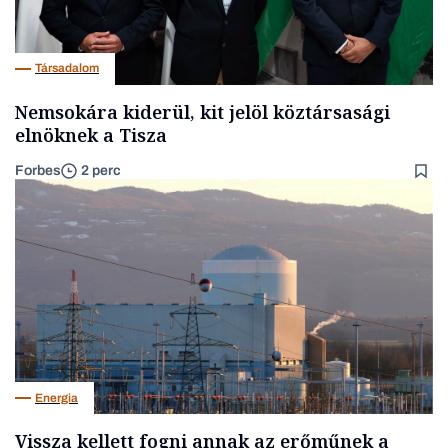
Társadalom
Nemsokára kiderül, kit jelöl köztársasági
elnöknek a Tisza
Forbes
2 perc
Energia
Vissza kellett fogni annak az erőműnek a