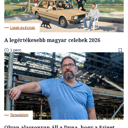
Listák és Extrák
A legértékesebb magyar celebek 2026
1 perc
Társadalom
Olyan alacsonyan áll a Duna, hogy a Sziget