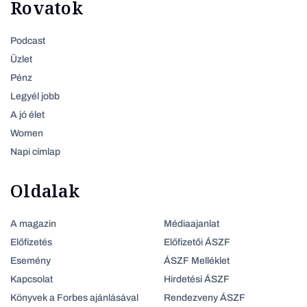
Rovatok
Podcast
Üzlet
Pénz
Legyél jobb
A jó élet
Women
Napi címlap
Oldalak
A magazin
Médiaajanlat
Előfizetés
Előfizetői ÁSZF
Esemény
ÁSZF Melléklet
Kapcsolat
Hirdetési ÁSZF
Könyvek a Forbes ajánlásával
Rendezveny ÁSZF