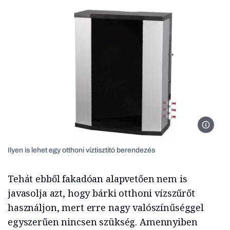
Ilyen is
Ilyen is lehet egy otthoni víztisztító berendezés
Tehát ebből fakadóan alapvetően nem is
javasolja azt, hogy bárki otthoni vízszűrőt
használjon, mert erre nagy valószínűséggel
egyszerűen nincsen szükség. Amennyiben