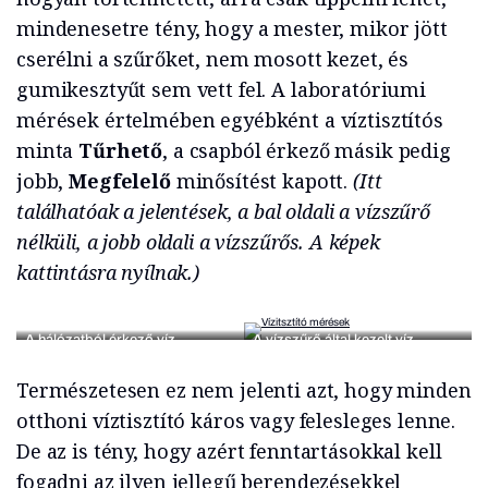
mindenesetre tény, hogy a mester, mikor jött
cserélni a szűrőket, nem mosott kezet, és
gumikesztyűt sem vett fel. A laboratóriumi
mérések értelmében egyébként a víztisztítós
minta
Tűrhető
, a csapból érkező másik pedig
jobb,
Megfelelő
minősítést kapott.
(Itt
találhatóak a jelentések, a bal oldali a vízszűrő
nélküli, a jobb oldali a vízszűrős. A képek
kattintásra nyílnak.)
A hálózatból érkező víz
A vízszűrő által kezelt víz
Természetesen ez nem jelenti azt, hogy minden
otthoni víztisztító káros vagy felesleges lenne.
De az is tény, hogy azért fenntartásokkal kell
fogadni az ilyen jellegű berendezésekkel