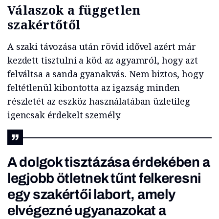
Válaszok a független
szakértőtől
A szaki távozása után rövid idővel azért már
kezdett tisztulni a köd az agyamról, hogy azt
felváltsa a sanda gyanakvás. Nem biztos, hogy
feltétlenül kibontotta az igazság minden
részletét az eszköz használatában üzletileg
igencsak érdekelt személy.
A dolgok tisztázása érdekében a
legjobb ötletnek tűnt felkeresni
egy szakértői labort, amely
elvégezné ugyanazokat a