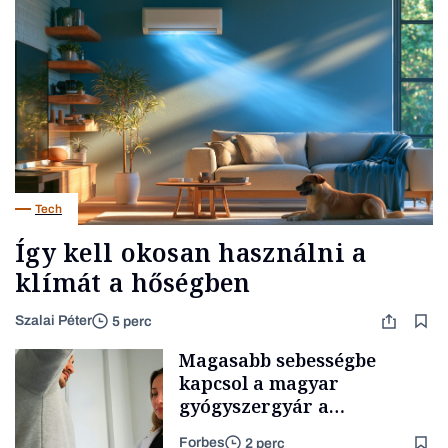
Tech
Így kell okosan használni a
klímát a hőségben
Szalai Péter
5 perc
Magasabb sebességbe
kapcsol a magyar
gyógyszergyár a
fogyasztószerek piacán
Forbes
2 perc