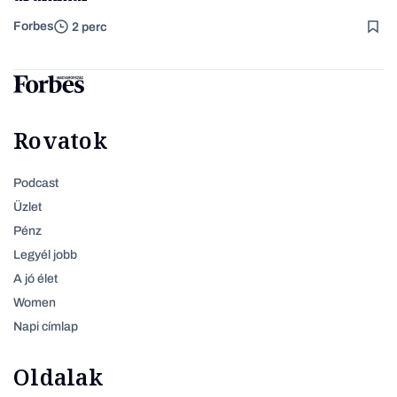
Forbes
2 perc
Rovatok
Podcast
Üzlet
Pénz
Legyél jobb
A jó élet
Women
Napi címlap
Oldalak