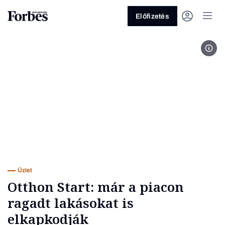
Előfizetés
Fotó
Vagy fedezze fel a következő
témákat
Üzlet
Pénz
Zöld
Legyél jobb!
Üzlet
Otthon Start: már a piacon
ragadt lakásokat is
elkapkodják