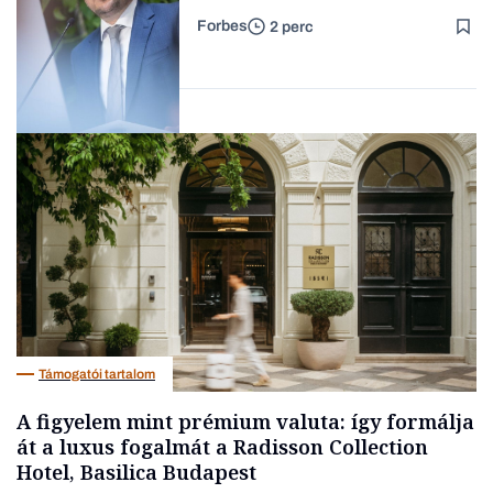
bizalmasának cégével, most
Forbes
2 perc
bíróság előtt az ügy
Forbes-sztori
Magyar cégek
Támogatói tartalom
A figyelem mint prémium valuta: így formálja
át a luxus fogalmát a Radisson Collection
Hotel, Basilica Budapest