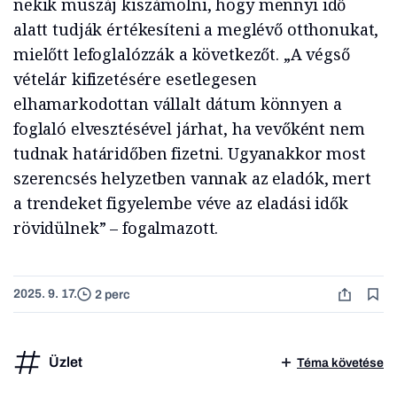
nekik muszáj kiszámolni, hogy mennyi idő
alatt tudják értékesíteni a meglévő otthonukat,
mielőtt lefoglalózzák a következőt. „A végső
vételár kifizetésére esetlegesen
elhamarkodottan vállalt dátum könnyen a
foglaló elvesztésével járhat, ha vevőként nem
tudnak határidőben fizetni. Ugyanakkor most
szerencsés helyzetben vannak az eladók, mert
a trendeket figyelembe véve az eladási idők
rövidülnek” – fogalmazott.
2025. 9. 17.
2 perc
Üzlet
Téma követése