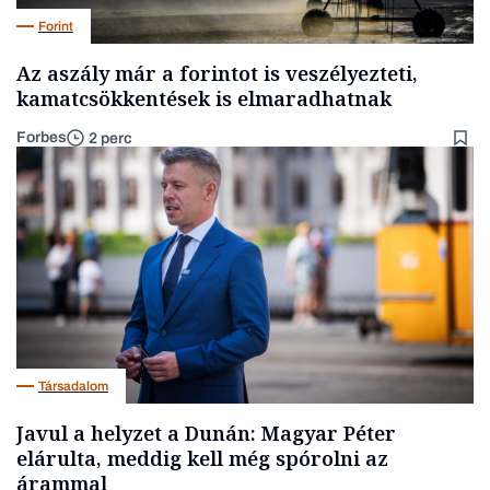
Forint
Az aszály már a forintot is veszélyezteti,
kamatcsökkentések is elmaradhatnak
Forbes
2 perc
Társadalom
Javul a helyzet a Dunán: Magyar Péter
elárulta, meddig kell még spórolni az
árammal