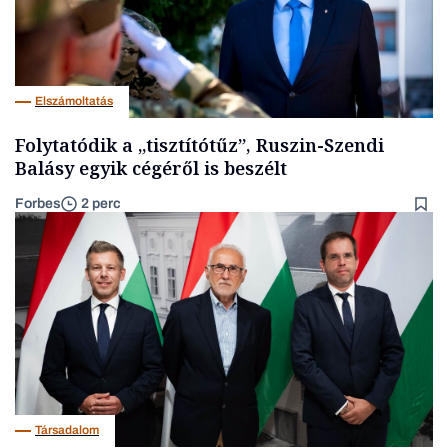
Elszámoltatás
Folytatódik a „tisztítótűz”, Ruszin-Szendi
Balásy egyik cégéről is beszélt
Forbes
2 perc
Társadalom