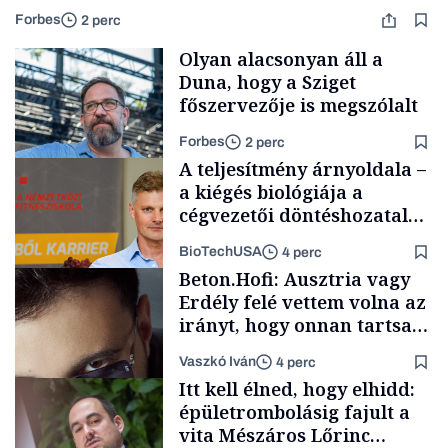
Forbes
2 perc
Olyan alacsonyan áll a
Duna, hogy a Sziget
főszervezője is megszólalt
Forbes
2 perc
A teljesítmény árnyoldala –
a kiégés biológiája a
cégvezetői döntéshozatal
mögött
BioTechUSA
4 perc
Társadalom
Beton.Hofi: Ausztria vagy
Erdély felé vettem volna az
irányt, hogy onnan tartsam
lélegeztetőgépen a magyar
Vaszkó Iván
4 perc
zenét
Content Lab HUB
Itt kell élned, hogy elhidd:
épületrombolásig fajult a
vita Mészáros Lőrinc