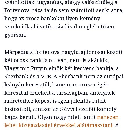
számítottak, ugyanúgy, ahogy valószínűleg a
Fortenova háza táján sem számított senki arra,
hogy az orosz bankokat ilyen kemény
szankciók alá vetik, ráadásul meglehetősen
gyorsan.
Márpedig a Fortenova nagytulajdonosai között
két orosz bank is ott van, nem is akárkik,
Vlagyimir Putyin elnök két kedvenc bankja, a
Sberbank és a VTB. A Sberbank nem az európai
leányán keresztül, hanem az orosz cégén
keresztül érdekelt a társaságban, amelynek
méreteihez képest is igen jelentős hitelt
biztosított, amikor az 5 évvel ezelőtt komoly
bajba került. Olyan nagy hitelt, amit
nehezen
lehet közgazdasági érvekkel alátámasztani
. A