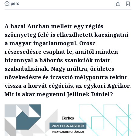
perc
A hazai Auchan mellett egy régiós
szörnyeteg felé is elkezdhetett kacsingatni
a magyar ingatlanmogul. Orosz
részesedésre csaphat le, amitől minden
bizonnyal a háborús szankciók miatt
szabadulnának. Nagy múltra, őrületes
növekedésre és izzasztó mélypontra tekint
vissza a horvát cégóriás, az egykori Agrikor.
Mit is akar megvenni Jellinek Dániel?