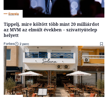
Energia
Tippelj, mire költött több mint 20 milliárdot
az MVM az elmúlt években – szivattyútelep
helyett
Forbes
2 perc
Gasztró