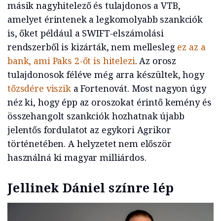
másik nagyhitelező és tulajdonos a VTB,
amelyet érintenek a legkomolyabb szankciók
is, őket például a SWIFT-elszámolási
rendszerből is kizárták, nem mellesleg
ez az a
bank, ami Paks 2-őt is hitelezi
. Az orosz
tulajdonosok féléve még arra készültek, hogy
tőzsdére viszik
a Fortenovát. Most nagyon úgy
néz ki, hogy épp az oroszokat érintő kemény és
összehangolt szankciók hozhatnak újabb
jelentős fordulatot az egykori Agrikor
történetében. A helyzetet nem először
használná ki magyar milliárdos.
Jellinek Dániel színre lép