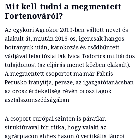
Mit kell tudni a megmentett
Fortenováról?
Az egykori Agrokor 2019-ben váltott nevet és
alakult át, miután 2016-os, igencsak hangos
botrányuk után, károkozás és csődbűntett
vádjával letartóztatták Ivica Todorics milliárdos
tulajdonost (az eljárás menet közben elakadt).
A megmentett csoportot ma már Fabris
Perusko irányítja, persze, az igazgatótanácsban
az orosz érdekeltség révén orosz tagok
asztalszomszédságában.
A csoport európai szinten is páratlan
struktúrával bír, ritka, hogy valaki az
agrárpiacon ehhez hasonló vertikális láncot