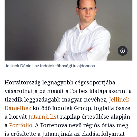
Forbes
Jellinek Dániel, az Indotek többségi tulajdonosa.
Horvátország legnagyobb cégcsoportjába
vásárolhatja be magát a Forbes lilstája szerint a
tizedik leggazdagabb magyar nevéhez,
Jellinek
Dánielhez
kötődő Indotek Group, foglalta össze
a horvát
Jutarnji list
napilap értesülése alapján
a
Portfolio.
A Fortenova nevű régiós óriás meg
is erősítette a Jutarnjinak az eladási folyamat