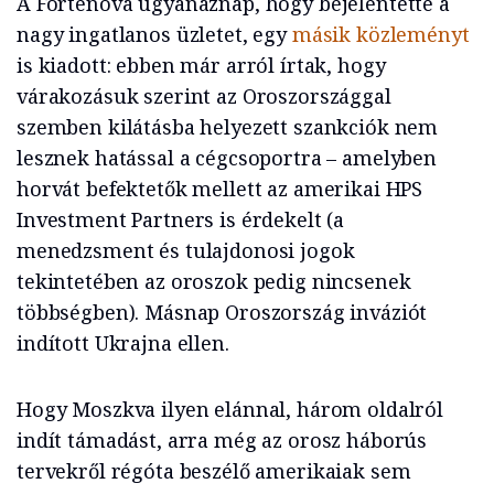
A Fortenova ugyanaznap, hogy bejelentette a
nagy ingatlanos üzletet, egy
másik közleményt
is kiadott: ebben már arról írtak, hogy
várakozásuk szerint az Oroszországgal
szemben kilátásba helyezett szankciók nem
lesznek hatással a cégcsoportra – amelyben
horvát befektetők mellett az amerikai HPS
Investment Partners is érdekelt (a
menedzsment és tulajdonosi jogok
tekintetében az oroszok pedig nincsenek
többségben). Másnap Oroszország inváziót
indított Ukrajna ellen.
Hogy Moszkva ilyen elánnal, három oldalról
indít támadást, arra még az orosz háborús
tervekről régóta beszélő amerikaiak sem