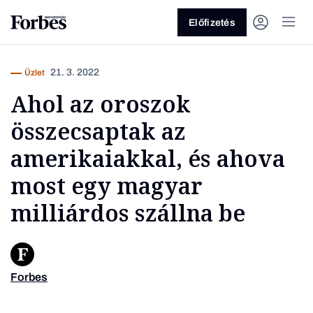
Előfizetés
21. 3. 2022
Üzlet
Ahol az oroszok
összecsaptak az
amerikaiakkal, és ahova
most egy magyar
Vagy fedezze fel a következő
milliárdos szállna be
témákat
Üzlet
Pénz
Zöld
Legyél jobb!
Forbes
Jellinek