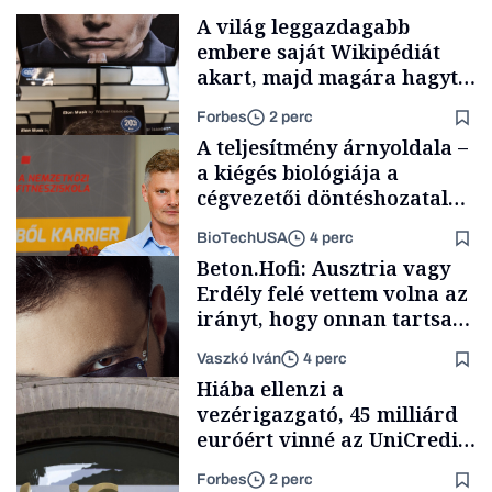
A világ leggazdagabb
embere saját Wikipédiát
akart, majd magára hagyta.
Most milliók olvasnak
Forbes
2 perc
ellenőrizetlen
A teljesítmény árnyoldala –
információkat
a kiégés biológiája a
cégvezetői döntéshozatal
mögött
BioTechUSA
4 perc
Milliárdosok
Beton.Hofi: Ausztria vagy
Erdély felé vettem volna az
irányt, hogy onnan tartsam
lélegeztetőgépen a magyar
Vaszkó Iván
4 perc
zenét
Content Lab HUB
Hiába ellenzi a
vezérigazgató, 45 milliárd
euróért vinné az UniCredit
az egyik legnagyobb német
Forbes
2 perc
bankot