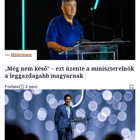
Milliárdosok
„Még nem késő” – ezt üzente a miniszterelnök
a leggazdagabb magyarnak
Forbes
2 perc