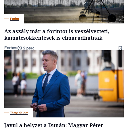
Forint
Az aszály már a forintot is veszélyezteti,
kamatcsökkentések is elmaradhatnak
Forbes
2 perc
Társadalom
Javul a helyzet a Dunán: Magyar Péter