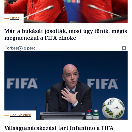
Üzlet
Már a bukását jósolták, most úgy tűnik, mégis
megmenekül a FIFA elnöke
Forbes
2 perc
Foci-vb 2026
Válságtanácskozást tart Infantino a FIFA