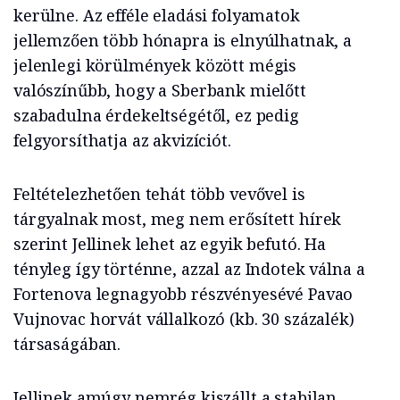
kerülne. Az efféle eladási folyamatok
jellemzően több hónapra is elnyúlhatnak, a
jelenlegi körülmények között mégis
valószínűbb, hogy a Sberbank mielőtt
szabadulna érdekeltségétől, ez pedig
felgyorsíthatja az akvizíciót.
Feltételezhetően tehát több vevővel is
tárgyalnak most, meg nem erősített hírek
szerint Jellinek lehet az egyik befutó. Ha
tényleg így történne, azzal az Indotek válna a
Fortenova legnagyobb részvényesévé Pavao
Vujnovac horvát vállalkozó (kb. 30 százalék)
társaságában.
Jellinek amúgy nemrég kiszállt a stabilan