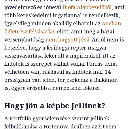
jövedelmező és jónevű
Diófa Alapkezelőből,
ami
több kereskedelmi ingatlannal is rendelkezik,
így elvileg minden akadály elhárult az
Auchan-
üzletrész felvásárlás
előtt, amit még a hazai
versenyhatóság
nem hagyott jóvá.
Arról nem is
beszélve, hogy a ferihegyi reptér magyar
visszavásárlása lekerült a napirendről, itt az
Indotek is szerepet vállalt volna. Forrás tehát
vélhetően van, ráadásul az Indotek már 14
országban van jelen, terjeszkedik a Balkánon
is, egyre erősebb a nemzetközi fókusz.
Hogy jön a képbe Jellin
ek?
A Portfolio gyorselemzése szerint Jellinek
felbukkanása a Fortenova-dealben azért sem