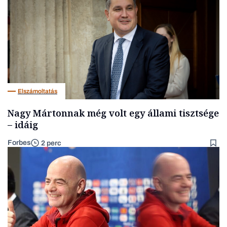
Elszámoltatás
Nagy Mártonnak még volt egy állami tisztsége
– idáig
Forbes
2 perc