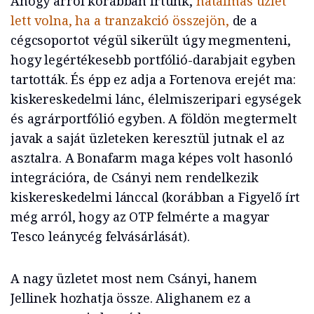
Ahogy arról korábban írtunk,
hatalmas üzlet
lett volna, ha a tranzakció összejön,
de a
cégcsoportot végül sikerült úgy megmenteni,
hogy legértékesebb portfólió-darabjait egyben
tartották. És épp ez adja a Fortenova erejét ma:
kiskereskedelmi lánc, élelmiszeripari egységek
és agrárportfólió egyben. A földön megtermelt
javak a saját üzleteken keresztül jutnak el az
asztalra. A Bonafarm maga képes volt hasonló
integrációra, de Csányi nem rendelkezik
kiskereskedelmi lánccal (korábban a Figyelő írt
még arról, hogy az OTP felmérte a magyar
Tesco leánycég felvásárlását).
A nagy üzletet most nem Csányi, hanem
Jellinek hozhatja össze. Alighanem ez a