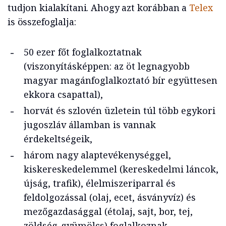
tudjon kialakítani. Ahogy azt korábban a
Telex
is összefoglalja:
50 ezer főt foglalkoztatnak
(viszonyításképpen: az öt legnagyobb
magyar magánfoglalkoztató bír együttesen
ekkora csapattal),
horvát és szlovén üzletein túl több egykori
jugoszláv államban is vannak
érdekeltségeik,
három nagy alaptevékenységgel,
kiskereskedelemmel (kereskedelmi láncok,
újság, trafik), élelmiszeriparral és
feldolgozással (olaj, ecet, ásványvíz) és
mezőgazdasággal (étolaj, sajt, bor, tej,
zöldség-gyümölcs) foglalkoznak,