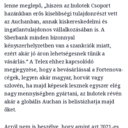
lenne meglepő, „hiszen az Indotek Csoport
hazánkban erős kisebbségi tulajdonrészt vett
az Auchanban, annak kiskereskedelmi és
ingatlantulajdonos vállalkozásában is. A
Sberbank minden bizonnyal
kényszerhelyzetben van a szankciók miatt,
ezért akár jó áron lehetségesnek tűnik a
vásárlás.” A Telex ehhez kapcsolódó
megjegyzése, hogy a bevásárlással a Fortenova-
cégek, legyen akár magyar, horvát vagy
szlovén, ha majd képesek lesznek egyszer elég
nagy mennyiségben gyártani, az Indotek révén
akár a globális Auchan is belistázhatja majd
őket.
Arról nem is beszélve, hogy amint azt 2021-es