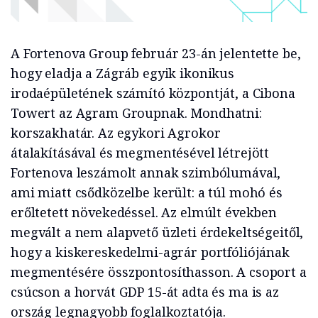
A Fortenova Group február 23-án jelentette be,
hogy eladja a Zágráb egyik ikonikus
irodaépületének számító központját, a Cibona
Towert az Agram Groupnak. Mondhatni:
korszakhatár. Az egykori Agrokor
átalakításával és megmentésével létrejött
Fortenova leszámolt annak szimbólumával,
ami miatt csődközelbe került: a túl mohó és
erőltetett növekedéssel. Az elmúlt években
megvált a nem alapvető üzleti érdekeltségeitől,
hogy a kiskereskedelmi-agrár portfóliójának
megmentésére összpontosíthasson. A csoport a
csúcson a horvát GDP 15-át adta és ma is az
ország legnagyobb foglalkoztatója.