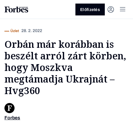
Előfizetés
28. 2. 2022
Üzlet
Orbán már korábban is
beszélt arról zárt körben,
hogy Moszkva
megtámadja Ukrajnát –
Vagy fedezze fel a következő
Hvg360
témákat
Üzlet
Pénz
Zöld
Legyél jobb!
Forbes
Fotó: O