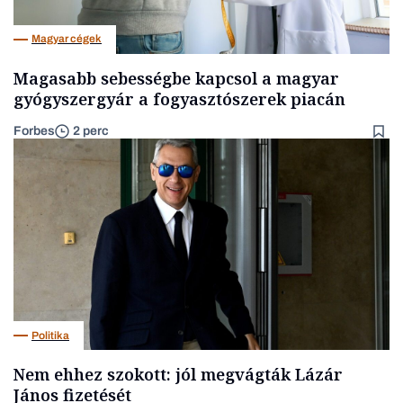
Magyar cégek
Magasabb sebességbe kapcsol a magyar
gyógyszergyár a fogyasztószerek piacán
Forbes
2 perc
Politika
Nem ehhez szokott: jól megvágták Lázár
János fizetését