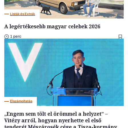
Listák és Extrák
A legértékesebb magyar celebek 2026
1 perc
Elszámoltatás
„Engem sem tölt el örömmel a helyzet” –
Vitézy arról, hogyan nyerhette el első
tenderét Mészárosék cége a Tisza-kormány