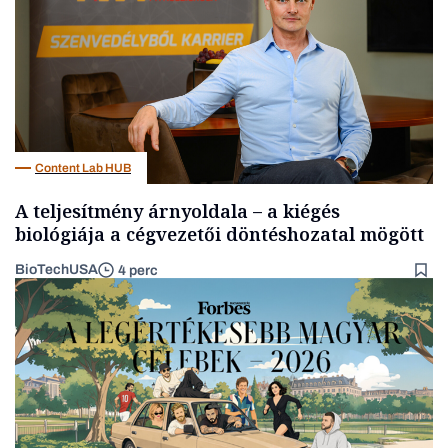
Content Lab HUB
A teljesítmény árnyoldala – a kiégés
biológiája a cégvezetői döntéshozatal mögött
BioTechUSA
4 perc