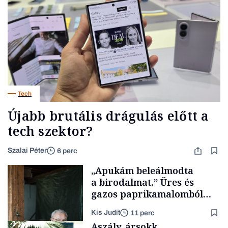
Tech
Újabb brutális drágulás előtt a
tech szektor?
Szalai Péter
6 perc
„Apukám beleálmodta
a birodalmat.” Üres és
gazos paprikamalomból
lett az igazi családi
Kis Judit
11 perc
fűszersztori
Aszály, ársokk,