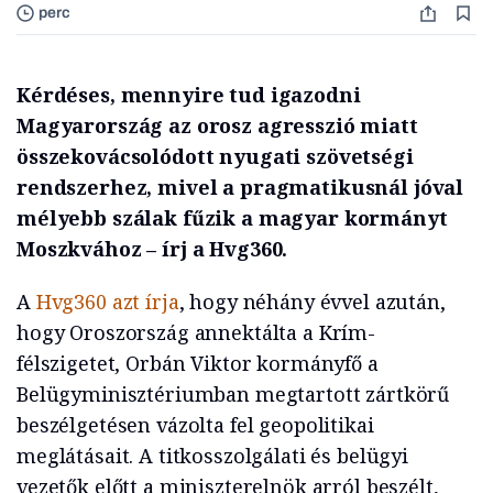
perc
Kérdéses, mennyire tud igazodni
Magyarország az orosz agresszió miatt
összekovácsolódott nyugati szövetségi
rendszerhez, mivel a pragmatikusnál jóval
mélyebb szálak fűzik a magyar kormányt
Moszkvához – írj a Hvg360.
A
Hvg360 azt írja
, hogy néhány évvel azután,
hogy Oroszország annektálta a Krím-
félszigetet, Orbán Viktor kormányfő a
Belügyminisztériumban megtartott zártkörű
beszélgetésen vázolta fel geopolitikai
meglátásait. A titkosszolgálati és belügyi
vezetők előtt a miniszterelnök arról beszélt,