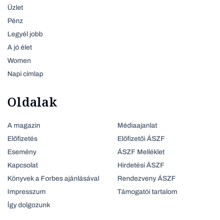
Üzlet
Pénz
Legyél jobb
A jó élet
Women
Napi címlap
Oldalak
A magazin
Médiaajanlat
Előfizetés
Előfizetői ÁSZF
Esemény
ÁSZF Melléklet
Kapcsolat
Hirdetési ÁSZF
Könyvek a Forbes ajánlásával
Rendezveny ÁSZF
Impresszum
Támogatói tartalom
Így dolgozunk