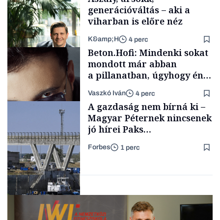
generációváltás – aki a
viharban is előre néz
K&amp;H
4 perc
Családi
Beton.Hofi: Mindenki sokat
vállalkozások
mondott már abban
a pillanatban, úgyhogy én
a legsarkosabb
Vaszkó Iván
4 perc
gondolataimat akartam
TÁMOGATÓI
A gazdaság nem bírná ki –
TARTALOM
kimondani
Magyar Péternek nincsenek
jó hírei Paks
újraindításáról
Forbes
1 perc
Forbes-sztori
Energia