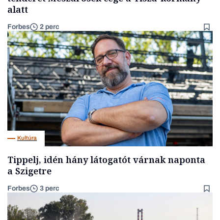
alatt
Forbes
2 perc
Kultúra
Tippelj, idén hány látogatót várnak naponta
a Szigetre
Forbes
3 perc