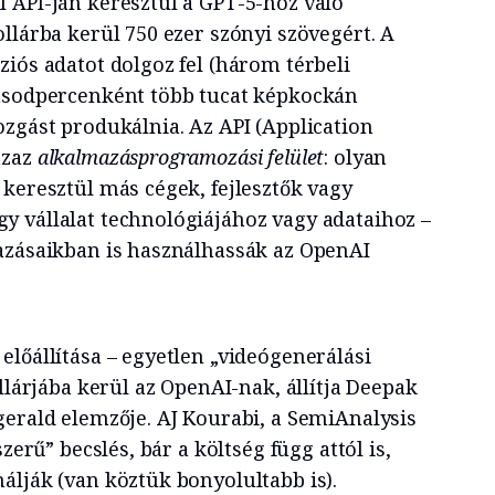
 API-ján keresztül a GPT-5-höz való
llárba kerül 750 ezer szónyi szövegért. A
iós adatot dolgoz fel (három térbeli
másodpercenként több tucat képkockán
ozgást produkálnia. Az API (Application
azaz
alkalmazásprogramozási felület
: olyan
 keresztül más cégek, fejlesztők vagy
 vállalat technológiájához vagy adataihoz –
azásaikban is használhassák az OpenAI
lőállítása – egyetlen „videógenerálási
ollárjába kerül az OpenAI-nak, állítja Deepak
gerald elemzője. AJ Kourabi, a SemiAnalysis
szerű” becslés, bár a költség függ attól is,
álják (van köztük bonyolultabb is).