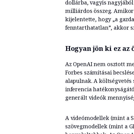
dollárba, vagyis nagyjából 
milliárdos összeg. Amikor 
kijelentette, hogy „a gazd
fenntarthatatlan”, akkor sz
Hogyan jön ki ez az 
Az OpenAI nem osztott meg
Forbes számításai becslés
alapulnak. A költségvetés 
inferencia hatékonyságátó
generált videók mennyiség
A videómodellek (mint a S
szövegmodellek (mint a GP