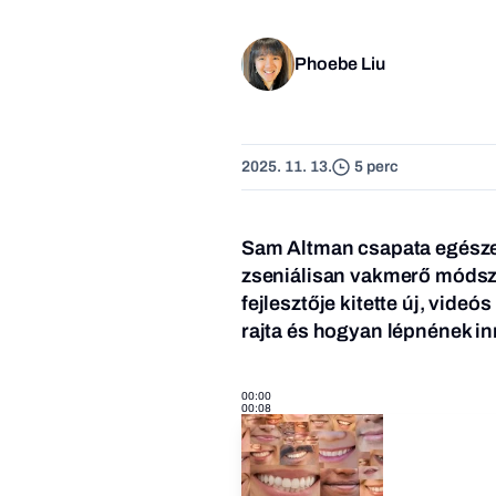
Phoebe Liu
2025. 11. 13.
5 perc
Sam Altman csapata egészen
zseniálisan vakmerő módsz
fejlesztője kitette új, vid
rajta és hogyan lépnének i
00:00
00:08