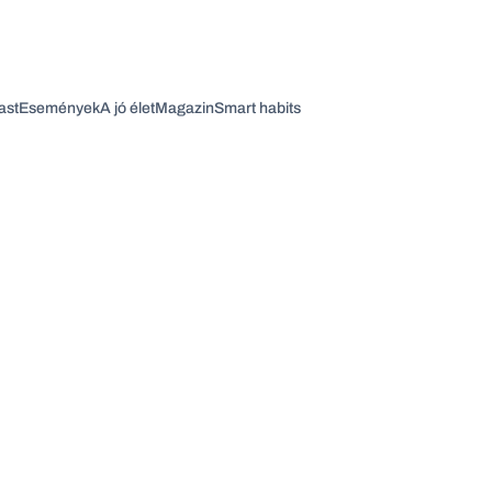
ast
Események
A jó élet
Magazin
Smart habits
Vagy fedezze fel a következő témákat
Üzlet
Pénz
Zöld
Legyél jobb!