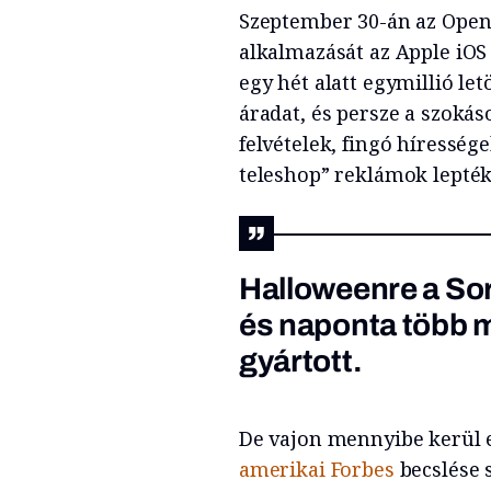
Szeptember 30-án az Open
alkalmazását az Apple iOS
egy hét alatt egymillió let
áradat, és persze a szokás
felvételek, fingó híresség
teleshop” reklámok lepték 
Halloweenre a Sora
és naponta több m
gyártott.
De vajon mennyibe kerül e
amerikai Forbes
becslése 