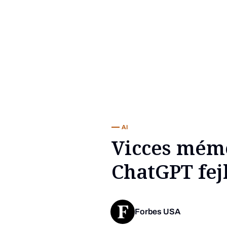
AI
Vicces méme
ChatGPT fejl
Forbes USA