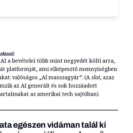
hallgasd!
AI a bevételei több mint negyedét költi arra,
át platformját, ami elképesztő mennyiségben
akat: valóságos „AI masszagyár”. (A
slot
, azaz
emzik az AI generált és sok hozzáadott
artalmakat az amerikai tech sajtóban).
ata egészen vidáman talál ki