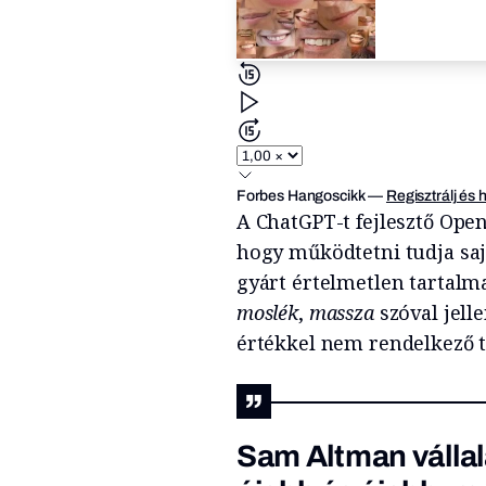
Forbes Hangoscikk
—
Regisztrálj és 
A ChatGPT-t fejlesztő Open
hogy működtetni tudja saj
gyárt értelmetlen tartalm
moslék
,
massza
szóval jell
értékkel nem rendelkező t
Sam Altman vállal