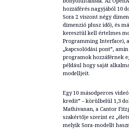
bonyolultabbak. Az OpenAI
hozzáférés nagyjából 10 do
Sora 2 viszont négy dimenz
dimenzió plusz idő), és 
keresztül kell értelmes m
Programming Interface), 
„kapcsolódási pont”, amin
programok hozzáférnek egy
például hogy saját alkalm
modelljeit.
Egy 10 másodperces videó e
kredit” – körülbelül 1,3 d
Mathivanan, a Cantor Fitz
szakértője szerint ez „élet
melyik Sora-modellt haszn