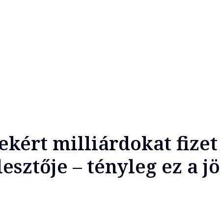
kért milliárdokat fizet
esztője – tényleg ez a j