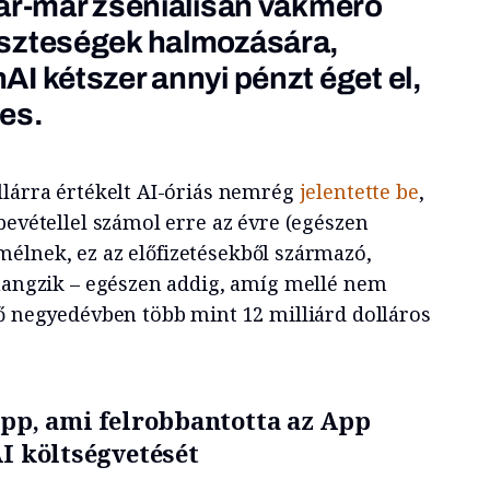
ár-már zseniálisan vakmerő
szteségek halmozására,
I kétszer annyi pénzt éget el,
es.
llárra értékelt AI-óriás nemrég
jelentette be
,
bevétellel számol erre az évre (egészen
emélnek, ez az előfizetésekből származó,
 hangzik – egészen addig, amíg mellé nem
ző negyedévben több mint 12 milliárd dolláros
app, ami felrobbantotta az App
AI költségvetését