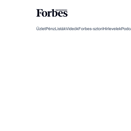
Üzlet
Pénz
Listák
Videók
Forbes-sztori
Hírlevelek
Podc