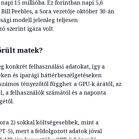
napi 15 millióba. Ez forintban napi 5,6
Bill Peebles, a Sora vezetője október 30-án
asági modell jelenleg teljesen
ó szerint igaza volt.
őrült matek?
 konkrét felhasználási adatokat, így a
eken és iparági háttérbeszélgetéseken
számos tényezőtől függhet: a GPU-k árától, az
l, a felhasználók számától és a naponta
étől.
ora 2) sokkal költségesebbek, mint a
T-5), mert a feldolgozott adatok jóval