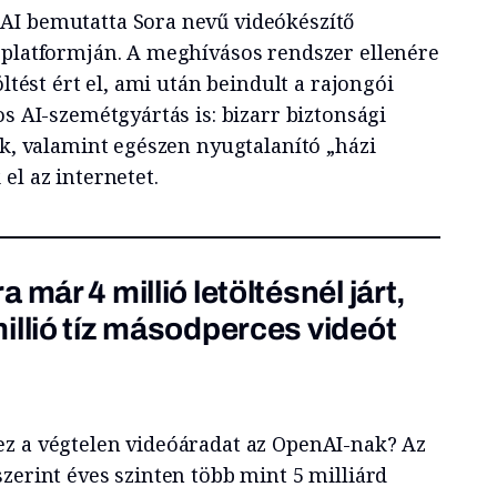
AI bemutatta Sora nevű videókészítő
 platformján. A meghívásos rendszer ellenére
öltést ért el, ami után beindult a rajongói
os AI-szemétgyártás is: bizarr biztonsági
ek, valamint egészen nyugtalanító „házi
el az internetet.
 már 4 millió letöltésnél járt,
illió tíz másodperces videót
z a végtelen videóáradat az OpenAI-nak? Az
szerint éves szinten több mint 5 milliárd