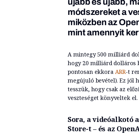
újabb és újabb, m
módszereket a ve
miközben az OpenA
mint amennyit ker
A mintegy 500 milliárd do
hogy 20 milliárd dolláros 
pontosan ekkora
ARR
-t r
megújuló bevétel). Ez jól
tesszük, hogy csak az elő
veszteséget könyveltek el.
Sora, a videóalkotó 
Store-t – és az Open