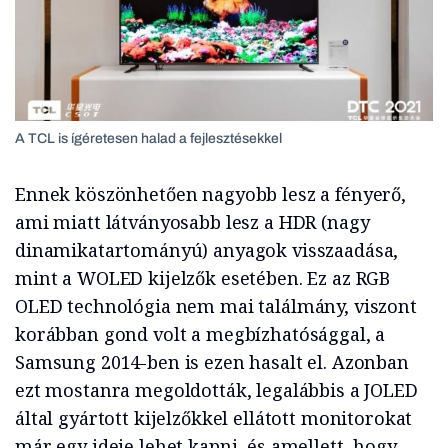
A TCL is ígéretesen halad a fejlesztésekkel
Ennek köszönhetően nagyobb lesz a fényerő,
ami miatt látványosabb lesz a HDR (nagy
dinamikatartományú) anyagok visszaadása,
mint a WOLED kijelzők esetében. Ez az RGB
OLED technológia nem mai találmány, viszont
korábban gond volt a megbízhatósággal, a
Samsung 2014-ben is ezen hasalt el. Azonban
ezt mostanra megoldották, legalábbis a JOLED
által gyártott kijelzőkkel ellátott monitorokat
már egy ideje lehet kapni, és amellett, hogy