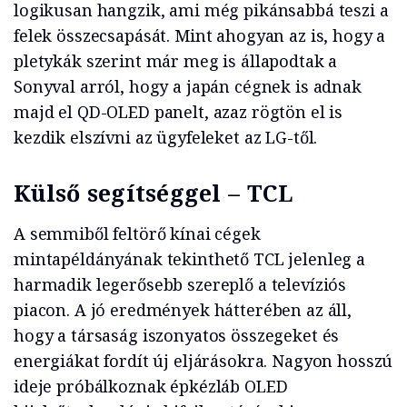
logikusan hangzik, ami még pikánsabbá teszi a
felek összecsapását. Mint ahogyan az is, hogy a
pletykák szerint már meg is állapodtak a
Sonyval arról, hogy a japán cégnek is adnak
majd el QD-OLED panelt, azaz rögtön el is
kezdik elszívni az ügyfeleket az LG-től.
Külső segítséggel – TCL
A semmiből feltörő kínai cégek
mintapéldányának tekinthető TCL jelenleg a
harmadik legerősebb szereplő a televíziós
piacon. A jó eredmények hátterében az áll,
hogy a társaság iszonyatos összegeket és
energiákat fordít új eljárásokra. Nagyon hosszú
ideje próbálkoznak épkézláb OLED