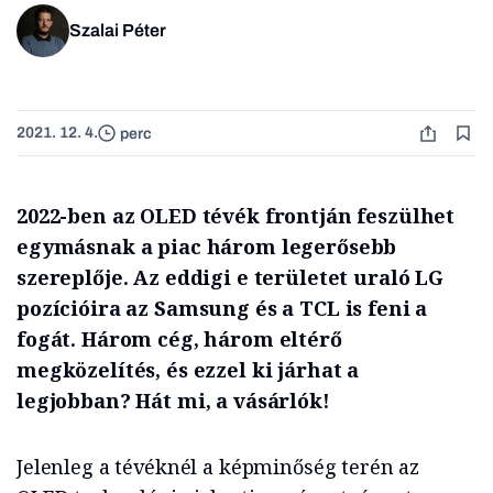
Szalai Péter
2021. 12. 4.
perc
2022-ben az OLED tévék frontján feszülhet
egymásnak a piac három legerősebb
szereplője. Az eddigi e területet uraló LG
pozícióira az Samsung és a TCL is feni a
fogát. Három cég, három eltérő
megközelítés, és ezzel ki járhat a
legjobban? Hát mi, a vásárlók!
Jelenleg a tévéknél a képminőség terén az