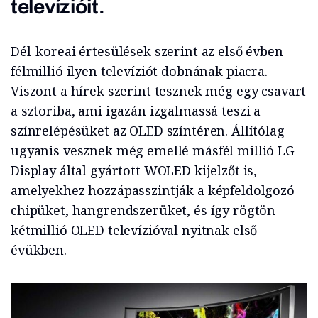
televízióit.
Dél-koreai értesülések szerint az első évben
félmillió ilyen televíziót dobnának piacra.
Viszont a hírek szerint tesznek még egy csavart
a sztoriba, ami igazán izgalmassá teszi a
színrelépésüket az OLED színtéren. Állítólag
ugyanis vesznek még emellé másfél millió LG
Display által gyártott WOLED kijelzőt is,
amelyekhez hozzápasszintják a képfeldolgozó
chipüket, hangrendszerüket, és így rögtön
kétmillió OLED televízióval nyitnak első
évükben.