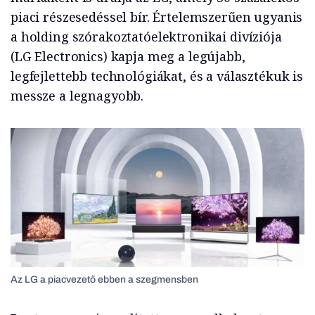
piaci részesedéssel bír. Értelemszerűen ugyanis
a holding szórakoztatóelektronikai divíziója
(LG Electronics) kapja meg a legújabb,
legfejlettebb technológiákat, és a választékuk is
messze a legnagyobb.
Az LG a piacvezető ebben a szegmensben