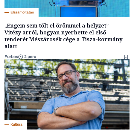
Elszámoltatás
„Engem sem tölt el örömmel a helyzet” –
Vitézy arról, hogyan nyerhette el első
tenderét Mészárosék cége a Tisza-kormány
alatt
Forbes
2 perc
Kultúra