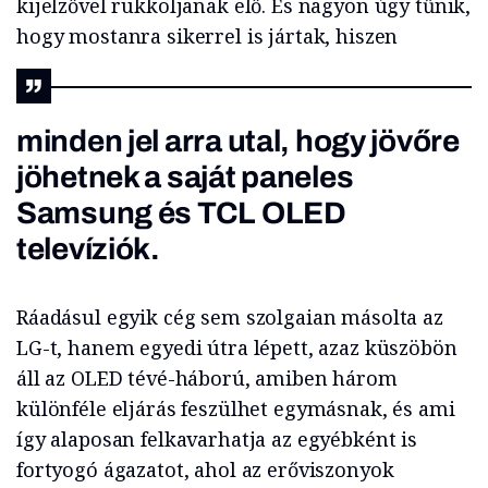
kijelzővel rukkoljanak elő. És nagyon úgy tűnik,
hogy mostanra sikerrel is jártak, hiszen
minden jel arra utal, hogy jövőre
jöhetnek a saját paneles
Samsung és TCL OLED
televíziók.
Ráadásul egyik cég sem szolgaian másolta az
LG-t, hanem egyedi útra lépett, azaz küszöbön
áll az OLED tévé-háború, amiben három
különféle eljárás feszülhet egymásnak, és ami
így alaposan felkavarhatja az egyébként is
fortyogó ágazatot, ahol az erőviszonyok