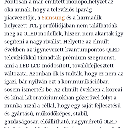
Pontosan a már említett monopolhelyzet az
oka annak, hogy a televíziós iparág
piacvezetője, a
Samsung
és a harmadik
helyezett TCL portfóliójában nem találhatóak
meg az OLED modellek, hiszen nem akarták így
segíteni a nagy riválist. Helyette az elmúlt
években az úgynevezett kvantumpontos QLED
televíziókkal támadták prémium szegmenst,
ami a LED LCD módosított, továbbfejlesztett
változata. Azonban ők is tudták, hogy ez nem az
igazi, bár nyilván ezt a kommunikációban
sosem ismerték be. Az elmúlt években a koreai
és kínai laboratóriumokban gőzerővel folyt a
munka azzal a céllal, hogy egy saját fejlesztésű
és gyártású, működőképes, stabil,
gazdaságosan előállítható, nagyméretű OLED