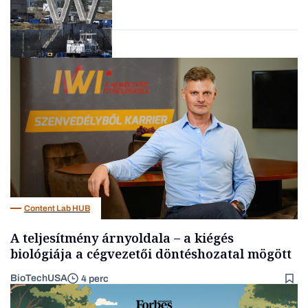
Forbes-sztori
Energia
Content Lab HUB
A teljesítmény árnyoldala – a kiégés
biológiája a cégvezetői döntéshozatal mögött
BioTechUSA
4 perc