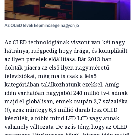
Az OLED tévék képminősége nagyon jó
Az OLED technológiának viszont van két nagy
hátránya, mégpedig hogy drága, és komplikált
az ilyen panelek előállítása. Bár 2013-ban
dobták piacra az első ilyen nagy méretű
televíziókat, még ma is csak a felső
kategóriában találkozhatunk ezekkel. Amíg
idén várhatóan nagyjából 240 millió tv-t adnak
majd el globálisan, ennek csupán 2,7 százaléka
(!), azaz mintegy 6,5 millió darab lesz OLED
készülék, a többi mind LED LCD vagy annak
valamely változata. De az is tény, hogy az OLED
szegmens látványosan bővül, hiszen idén majd’