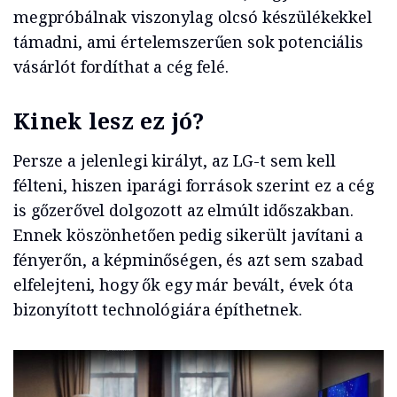
megpróbálnak viszonylag olcsó készülékekkel
támadni, ami értelemszerűen sok potenciális
vásárlót fordíthat a cég felé.
Kinek lesz ez jó?
Persze a jelenlegi királyt, az LG-t sem kell
félteni, hiszen iparági források szerint ez a cég
is gőzerővel dolgozott az elmúlt időszakban.
Ennek köszönhetően pedig sikerült javítani a
fényerőn, a képminőségen, és azt sem szabad
elfelejteni, hogy ők egy már bevált, évek óta
bizonyított technológiára építhetnek.