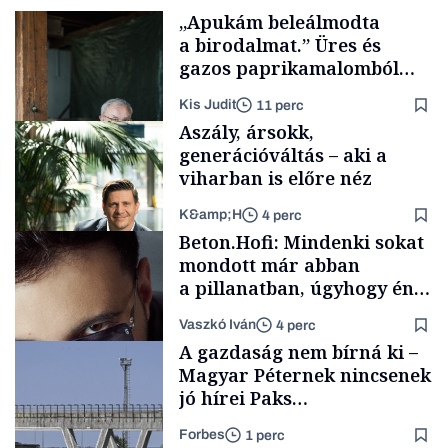
„Apukám beleálmodta
a birodalmat.” Üres és
gazos paprikamalomból
lett az igazi családi
Kis Judit
11 perc
fűszersztori
Aszály, ársokk,
generációváltás – aki a
viharban is előre néz
K&amp;H
4 perc
Családi
Beton.Hofi: Mindenki sokat
vállalkozások
mondott már abban
a pillanatban, úgyhogy én
a legsarkosabb
Vaszkó Iván
4 perc
gondolataimat akartam
TÁMOGATÓI
A gazdaság nem bírná ki –
TARTALOM
kimondani
Magyar Péternek nincsenek
jó hírei Paks
újraindításáról
Forbes
1 perc