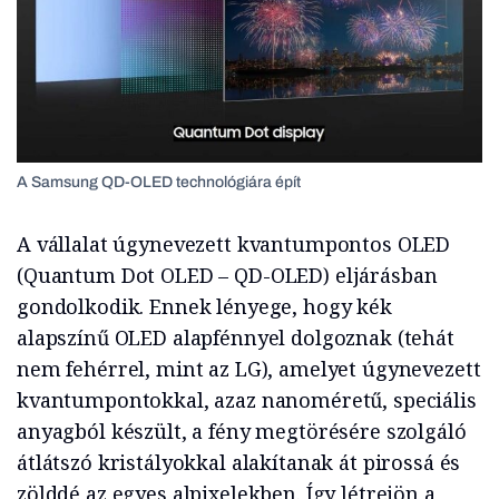
A Samsung QD-OLED technológiára épít
A vállalat úgynevezett kvantumpontos OLED
(Quantum Dot OLED – QD-OLED) eljárásban
gondolkodik. Ennek lényege, hogy kék
alapszínű OLED alapfénnyel dolgoznak (tehát
nem fehérrel, mint az LG), amelyet úgynevezett
kvantumpontokkal, azaz nanoméretű, speciális
anyagból készült, a fény megtörésére szolgáló
átlátszó kristályokkal alakítanak át pirossá és
zölddé az egyes alpixelekben. Így létrejön a