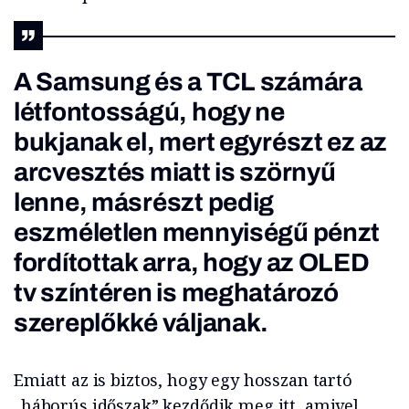
A Samsung és a TCL számára
létfontosságú, hogy ne
bukjanak el, mert egyrészt ez az
arcvesztés miatt is szörnyű
lenne, másrészt pedig
eszméletlen mennyiségű pénzt
fordítottak arra, hogy az OLED
tv színtéren is meghatározó
szereplőkké váljanak.
Emiatt az is biztos, hogy egy hosszan tartó
„háborús időszak” kezdődik meg itt, amivel