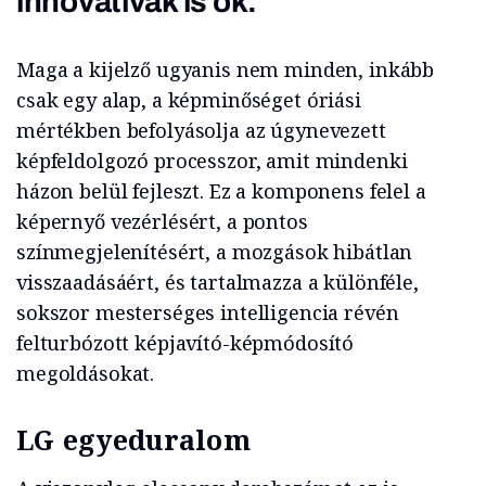
innovatívak is ők.
Maga a kijelző ugyanis nem minden, inkább
csak egy alap, a képminőséget óriási
mértékben befolyásolja az úgynevezett
képfeldolgozó processzor, amit mindenki
házon belül fejleszt. Ez a komponens felel a
képernyő vezérlésért, a pontos
színmegjelenítésért, a mozgások hibátlan
visszaadásáért, és tartalmazza a különféle,
sokszor mesterséges intelligencia révén
felturbózott képjavító-képmódosító
megoldásokat.
LG egyeduralom