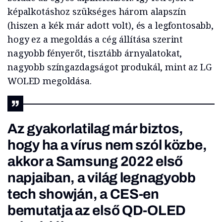
képalkotáshoz szükséges három alapszín
(hiszen a kék már adott volt), és a legfontosabb,
hogy ez a megoldás a cég állítása szerint
nagyobb fényerőt, tisztább árnyalatokat,
nagyobb színgazdagságot produkál, mint az LG
WOLED megoldása.
Az gyakorlatilag már biztos,
hogy ha a vírus nem szól közbe,
akkor a Samsung 2022 első
napjaiban, a világ legnagyobb
tech showján, a CES-en
bemutatja az első QD-OLED