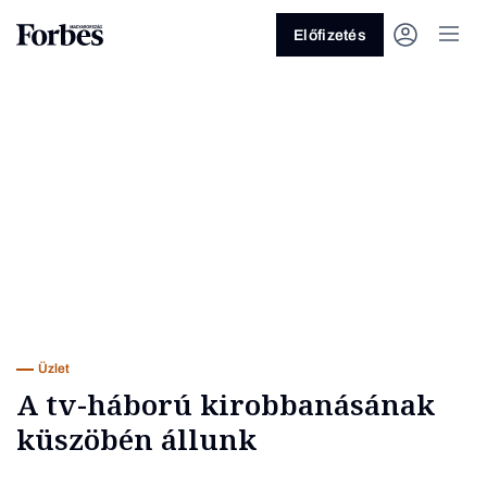
Előfizetés
Vagy fedezze fel a következő
témákat
Üzlet
Pénz
Zöld
Legyél jobb!
Üzlet
A tv-háború kirobbanásának
küszöbén állunk