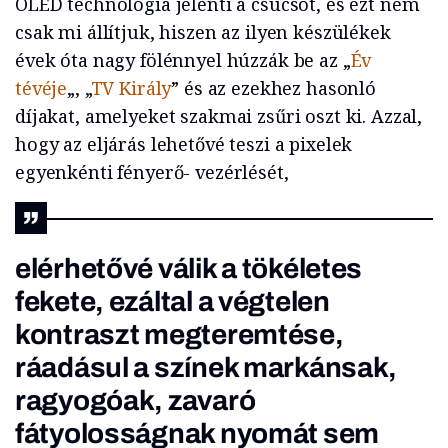
OLED technológia jelenti a csúcsot, és ezt nem
csak mi állítjuk, hiszen az ilyen készülékek
évek óta nagy fölénnyel húzzák be az „
Év
tévéje
„, „
TV Király
” és az ezekhez hasonló
díjakat, amelyeket szakmai zsűri oszt ki. Azzal,
hogy az eljárás lehetővé teszi a pixelek
egyenkénti fényerő- vezérlését,
elérhetővé válik a tökéletes
fekete, ezáltal a végtelen
kontraszt megteremtése,
ráadásul a színek markánsak,
ragyogóak, zavaró
fátyolosságnak nyomát sem