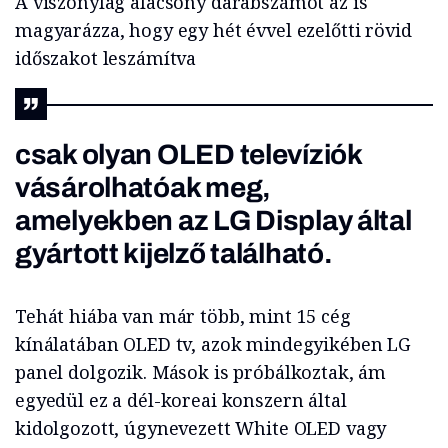
A viszonylag alacsony darabszámot az is
magyarázza, hogy egy hét évvel ezelőtti rövid
időszakot leszámítva
csak olyan OLED televíziók
vásárolhatóak meg,
amelyekben az LG Display által
gyártott kijelző található.
Tehát hiába van már több, mint 15 cég
kínálatában OLED tv, azok mindegyikében LG
panel dolgozik. Mások is próbálkoztak, ám
egyedül ez a dél-koreai konszern által
kidolgozott, úgynevezett White OLED vagy