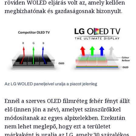
röviden WOLED eljárás volt az, amely kellően
megbízhatónak és gazdaságosnak bizonyult.
Az LG WOLED paneljeivel uralja a piacot jelenleg
Ennél a szerves OLED filmréteg fehér fényt állít
elő (innen jön a név), amelyet színszűrőkkel
módosítanak az egyes alpixelekben. Ezekután
nem lehet meglepő, hogy ezt a területet
márkaként is uralja az LG, amely 30 százalékos