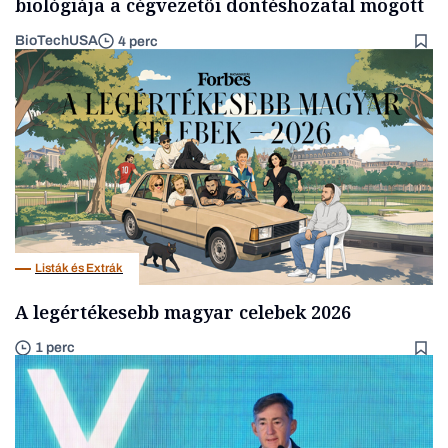
biológiája a cégvezetői döntéshozatal mögött
BioTechUSA
4 perc
Listák és Extrák
A legértékesebb magyar celebek 2026
1 perc