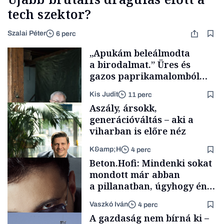
tech szektor?
Szalai Péter
6 perc
„Apukám beleálmodta
a birodalmat.” Üres és
gazos paprikamalomból
lett az igazi családi
Kis Judit
11 perc
fűszersztori
Aszály, ársokk,
generációváltás – aki a
viharban is előre néz
K&amp;H
4 perc
Családi
Beton.Hofi: Mindenki sokat
vállalkozások
mondott már abban
a pillanatban, úgyhogy én
a legsarkosabb
Vaszkó Iván
4 perc
gondolataimat akartam
TÁMOGATÓI
A gazdaság nem bírná ki –
TARTALOM
kimondani