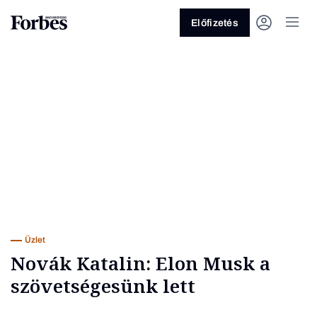
Előfizetés
Vagy fedezze fel a következő
témákat
Üzlet
Pénz
Zöld
Legyél jobb!
Üzlet
Novák Katalin: Elon Musk a
szövetségesünk lett