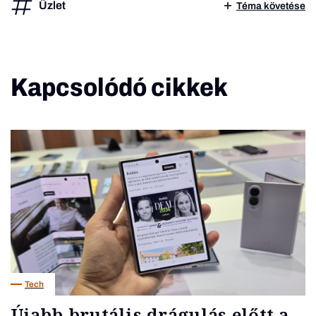
Üzlet
Téma követése
Kapcsolódó cikkek
Tech
Újabb brutális drágulás előtt a