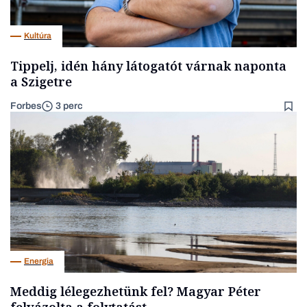
Kultúra
Tippelj, idén hány látogatót várnak naponta
a Szigetre
Forbes
3 perc
Energia
Meddig lélegezhetünk fel? Magyar Péter
felvázolta a folytatást