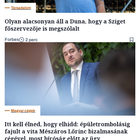
Társadalom
Olyan alacsonyan áll a Duna, hogy a Sziget
főszervezője is megszólalt
Forbes
2 perc
Magyar cégek
Itt kell élned, hogy elhidd: épületrombolásig
fajult a vita Mészáros Lőrinc bizalmasának
cégével, most bíróság előtt az ügy