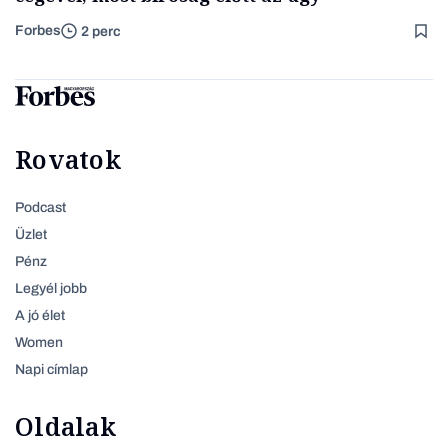
Forbes
2 perc
Rovatok
Podcast
Üzlet
Pénz
Legyél jobb
A jó élet
Women
Napi címlap
Oldalak