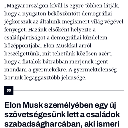
„Magyarországon kívül is egyre többen látják,
hogy a nyugaton beköszöntött demográfiai
jégkorszak az általunk megismert világ végével
fenyeget. Hazánk elsőként helyezte a
családpártiságot a demográfiai küzdelem
középpontjába. Elon Muskkal arról
beszélgettünk, mit tehetünk közösen azért,
hogy a fiatalok bátrabban merjenek igent
mondani a gyermekekre. A gyermektelenség
korunk legaggasztóbb jelensége.
Elon Musk személyében egy új
szövetségesünk lett a családok
szabadságharcában, aki ismeri