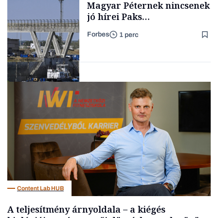
Magyar Péternek nincsenek
jó hírei Paks
újraindításáról
Forbes
1 perc
Forbes-sztori
Energia
Content Lab HUB
A teljesítmény árnyoldala – a kiégés