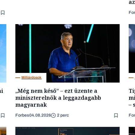
az
Fo
Milliárdosok
ai
„Még nem késő” – ezt üzente a
Ti
miniszterelnök a leggazdagabb
mi
magyarnak
– 
Forbes
04.08.2026
Fo
2 perc