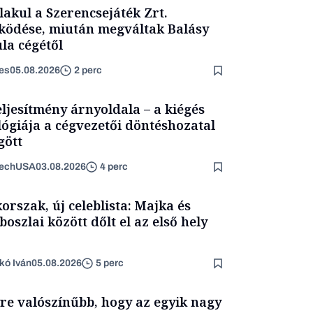
lakul a Szerencsejáték Zrt.
ödése, miután megváltak Balásy
la cégétől
es
05.08.2026
2 perc
eljesítmény árnyoldala – a kiégés
lógiája a cégvezetői döntéshozatal
ött
TechUSA
03.08.2026
4 perc
korszak, új celeblista: Majka és
boszlai között dőlt el az első hely
kó Iván
05.08.2026
5 perc
re valószínűbb, hogy az egyik nagy