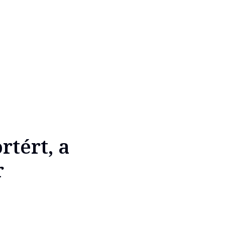
rtért, a
r