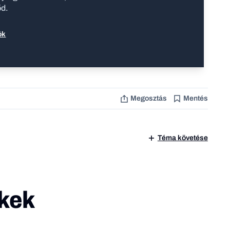
őd.
ók
Megosztás
Mentés
Téma követése
kek