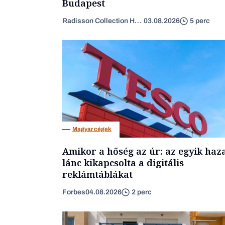
Budapest
Radisson Collection Hotel
03.08.2026
5 perc
Magyar cégek
Amikor a hőség az úr: az egyik haz
lánc kikapcsolta a digitális
reklámtáblákat
Forbes
04.08.2026
2 perc