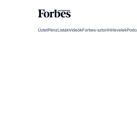
Üzlet
Pénz
Listák
Videók
Forbes-sztori
Hírlevelek
Podc