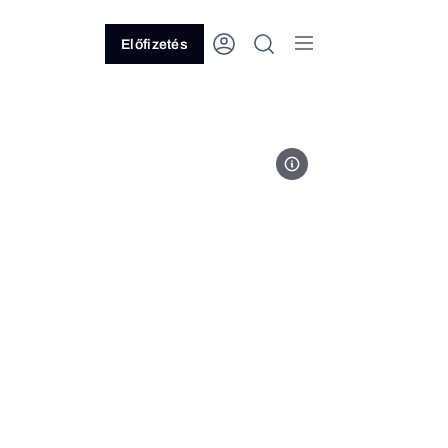
Előfizetés
Fotó: Sebestyén László