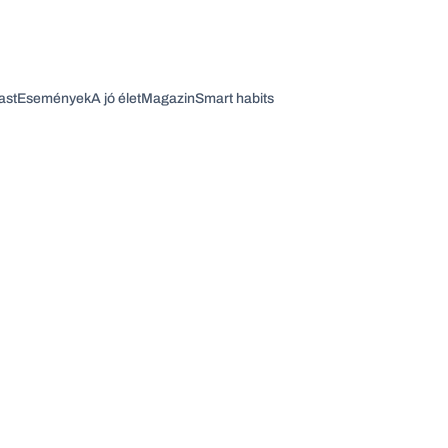
ast
Események
A jó élet
Magazin
Smart habits
Vagy fedezze fel a következő témákat
Üzlet
Pénz
Zöld
Legyél jobb!