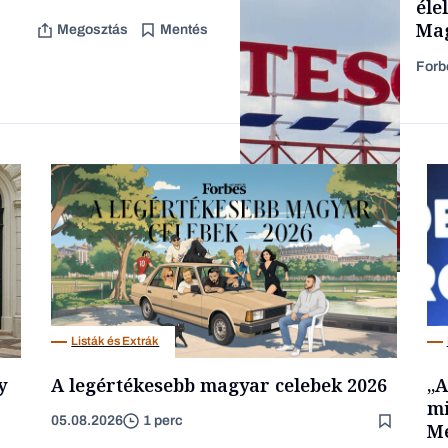
éle
Mag
Megosztás
Mentés
Forb
Lista
Nemzetközi cégek
Listák és Extrák
y
A legértékesebb magyar celebek 2026
„A
mi
05.08.2026
1 perc
Mé