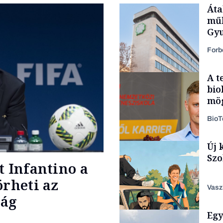
Áta
műk
Gyu
Forb
A t
bio
mög
Bio
Új 
Társadalom
Szo
t Infantino a
örheti az
Vasz
ság
Egy
Content Lab HUB