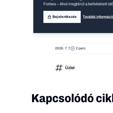
Forbes – Ahol megtérül a befektetett id
Bejelentkezés
További informáci
2026. 7. 7.
2 perc
Üzlet
Kapcsolódó cik