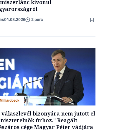
lmiszerlánc kivonul
yarországról
es
04.08.2026
2 perc
Milliárdosok
 válaszlevél bizonyára nem jutott el
niszterelnök úrhoz.” Reagált
száros cége Magyar Péter vádjára