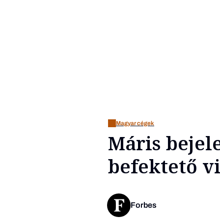
Magyar cégek
Máris bejel
befektető v
Forbes