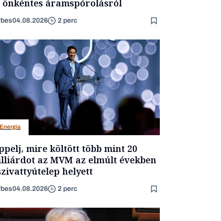
 önkéntes áramspórolásról
rbes
04.08.2026
2 perc
Energia
ppelj, mire költött több mint 20
lliárdot az MVM az elmúlt években
szivattyútelep helyett
rbes
04.08.2026
2 perc