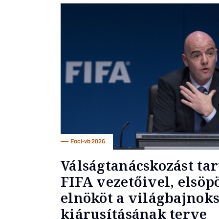
Foci-vb 2026
Válságtanácskozást tar
FIFA vezetőivel, elsöp
elnököt a világbajnok
kiárusításának terve