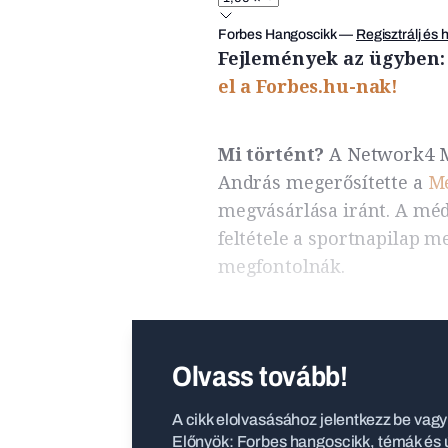
Forbes Hangoscikk
—
Regisztrálj és 
Fejlemények az ügyben
el a Forbes.hu-nak!
Mi történt?
A Network4 M
András megerősítette a
M
megvásárlása iránt. A médi
feltétele a sportnapilap m
megfontolnák.
Olvass tovább!
A cikk elolvasásához jelentkezz be vagy 
Előnyök: Forbes hangoscikk, témák és ú