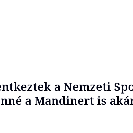
entkeztek a Nemzeti Spo
inné a Mandinert is aká