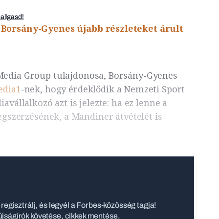
hallgasd!
:
Borsány-Gyenes újabb részleteket árult
edia Group tulajdonosa, Borsány-Gyenes
edia1
-nek, hogy érdeklődik a Nemzeti Sport
avállalkozó azt is jelezte: ha ez lenne a
egszerzésének, a Mandiner átvételét is
regisztrálj, és legyél a Forbes-közösség tagja!
jságírók követése, cikkek mentése.