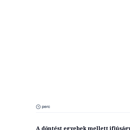
perc
A döntést egyebek mellett ifjúság