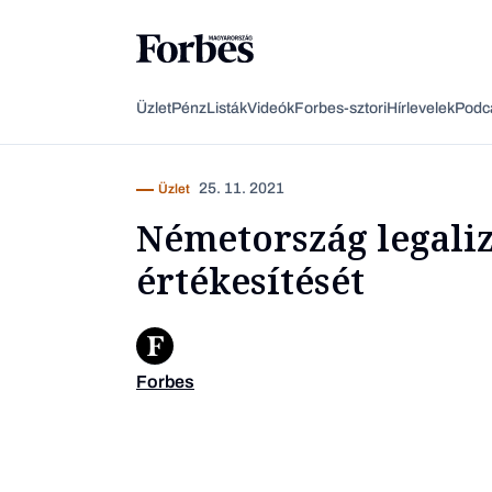
Üzlet
Pénz
Listák
Videók
Forbes-sztori
Hírlevelek
Podc
25. 11. 2021
Üzlet
Németország legaliz
értékesítését
Forbes