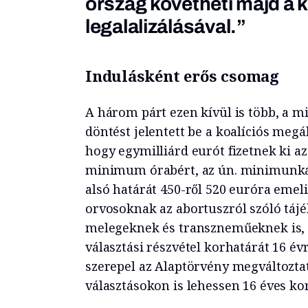
ország követheti majd a 
legalalizálásával.”
Indulásként erős csomag
A három párt ezen kívül is több, a m
döntést jelentett be a koalíciós megá
hogy egymilliárd eurót fizetnek ki a
minimum órabért, az ún. minimunkák
alsó határát 450-ről 520 euróra emeli
orvosoknak az abortuszról szóló tájék
melegeknek és transzneműeknek is, h
választási részvétel korhatárát 16 évre
szerepel az Alaptörvény megváltozta
választásokon is lehessen 16 éves kor