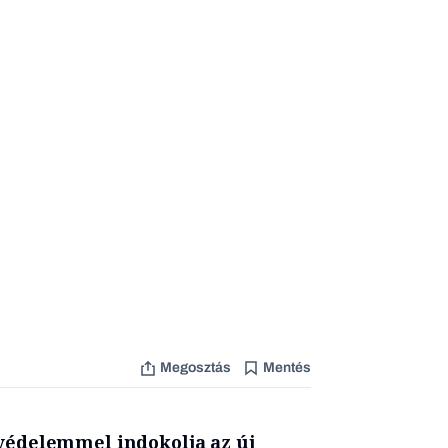
Megosztás
Mentés
védelemmel indokolja az új