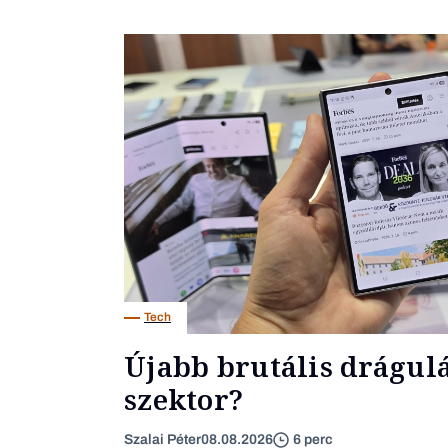
Tech
Újabb brutális drágulás
szektor?
Szalai Péter
08.08.2026
6 perc