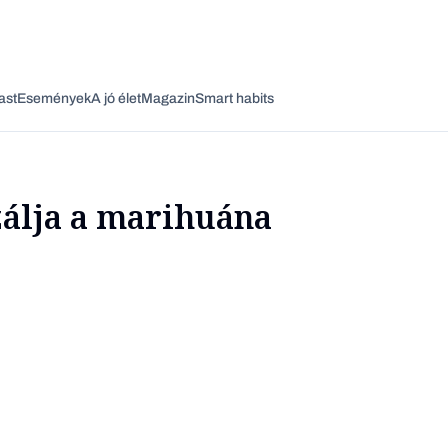
ast
Események
A jó élet
Magazin
Smart habits
álja a marihuána
Vagy fedezze fel a következő témákat
Üzlet
Pénz
Zöld
Legyél jobb!