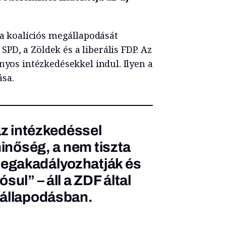
ta koalíciós megállapodását
D, a Zöldek és a liberális FDP. Az
nyos intézkedésekkel indul. Ilyen a
ása.
az intézkedéssel
minőség, a nem tiszta
egakadályozhatják és
ul” – áll a ZDF által
gállapodásban.