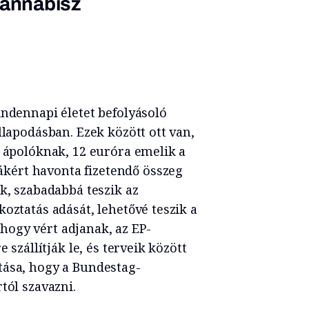
kannabisz
indennapi életet befolyásoló
llapodásban. Ezek között ott van,
z ápolóknak, 12 euróra emelik a
ért havonta fizetendő összeg
k, szabadabbá teszik az
oztatás adását, lehetővé teszik a
ogy vért adjanak, az EP-
 szállítják le, és terveik között
tása, hogy a Bundestag-
tól szavazni.