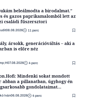
ukám beleálmodta a birodalmat.”
s és gazos paprikamalomból lett az
zi családi fűszersztori
udit
08.08.2026
11 perc
ály, ársokk, generációváltás – aki a
arban is előre néz
mp;H
07.08.2026
4 perc
on.Hofi: Mindenki sokat mondott
 abban a pillanatban, úgyhogy én
egsarkosabb gondolataimat
rtam kimondani
kó Iván
06.08.2026
4 perc