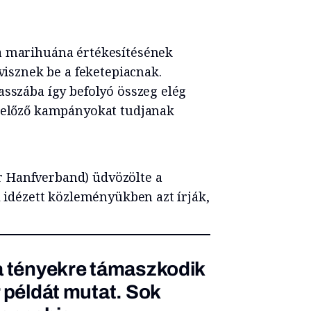
a marihuána értékesítésének
 visznek be a feketepiacnak.
asszába így befolyó összeg elég
egelőző kampányokat tudjanak
 Hanfverband) üdvözölte a
l idézett közleményükben azt írják,
a tényekre támaszkodik
 példát mutat. Sok