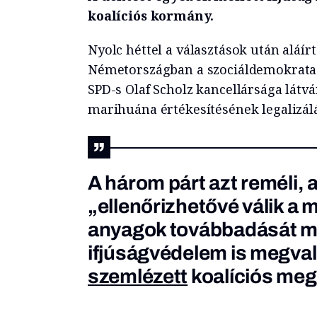
koalíciós kormány.
Nyolc héttel a választások után aláír
Németországban a szociáldemokrata SP
SPD-s Olaf Scholz kancellársága látvá
marihuána értékesítésének legalizál
A három párt azt reméli, 
„ellenőrizhetővé válik a 
anyagok továbbadását m
ifjúságvédelem is megvalós
szemlézett
koalíciós me