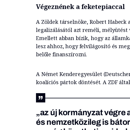
Végeznének a feketepiaccal
A Zöldek társelnöke, Robert Habeck 
legalizálásától azt reméli, mélyütést
Emellett abban bízik, hogy az államk
lesz ahhoz, hogy felvilágosító és m
belőle finanszírozni.
A Német Kenderegyesület (Deutscher
koalíciós pártok döntését. A ZDF álta
„az új kormányzat végre 
és nemzetközileg is bátor