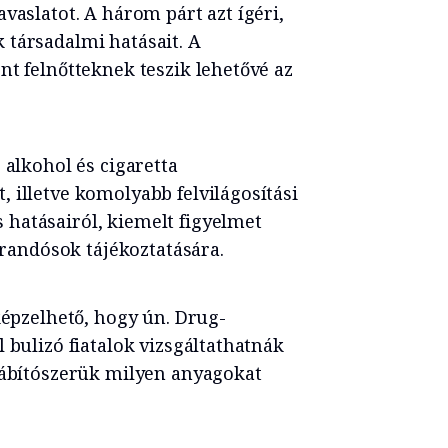
vaslatot. A három párt azt ígéri,
 társadalmi hatásait. A
nt felnőtteknek teszik lehetővé az
 alkohol és cigaretta
 illetve komolyabb felvilágosítási
hatásairól, kiemelt figyelmet
várandósok tájékoztatására.
képzelhető, hogy ún. Drug-
 bulizó fiatalok vizsgáltathatnák
 kábítószerük milyen anyagokat