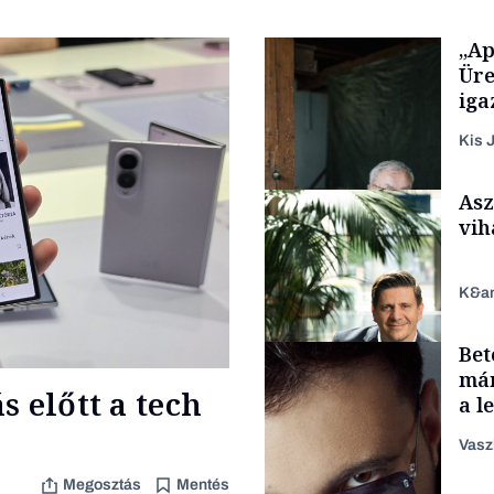
„Ap
Üre
iga
Kis J
Asz
vih
K&a
Bet
Családi vállalkozások
már
 előtt a tech
a l
aka
Vasz
Megosztás
Mentés
TÁMOGATÓI